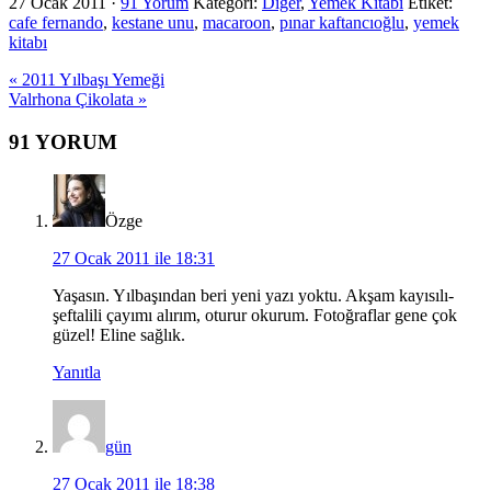
27 Ocak 2011
·
91 Yorum
Kategori:
Diğer
,
Yemek Kitabı
Etiket:
cafe fernando
,
kestane unu
,
macaroon
,
pınar kaftancıoğlu
,
yemek
kitabı
Previous
« 2011 Yılbaşı Yemeği
Post:
Next
Valrhona Çikolata »
Post:
Okuyucu
91 YORUM
Etkileşimi
Özge
27 Ocak 2011 ile 18:31
Yaşasın. Yılbaşından beri yeni yazı yoktu. Akşam kayısılı-
şeftalili çayımı alırım, oturur okurum. Fotoğraflar gene çok
güzel! Eline sağlık.
Yanıtla
gün
27 Ocak 2011 ile 18:38