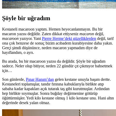
Şöyle bir uğradım
Kestaneli macaroon yaptım. Hemen heyecanlanmayın. Bu bir
macaron yazısı değildir. Zaten dikkat ettiyseniz
macaron
değil,
macaroon
yazıyor. Yani
Pierre Herme’deki güzelliklerden
değil, tarif
ona çok benzese de sonuç bizim acıbadem kurabiyesine daha yakın.
Gerçi şimdi düşününce, neden macaron yapmadım diye de
hayıflandım, o ayrı.
Bu arada, bu bir macaroon yazısı da değildir. Şöyle bir uğradım
sadece. Neler olup bitiyor, neden 22 gündür çıt çıkmıyor bahsetmek
için…
Son günlerde,
Pınar Hanım’dan
gelen kestane unuyla başım dertte.
Kestaneleri toplamışlar, tandır fırınına kabuklarıyla birlikte atıp
sabaha kadar kapakları açık tutarak taş gibi kurutmuşlar. Ardından
hep birlikte soymuşlar. Sonra buğday değirmenine götürüp
öğüttürmüşler. Yedi kilo kestane olmuş 1 kilo kestane unu. Hani altın
değerinde desek yalan olmaz.