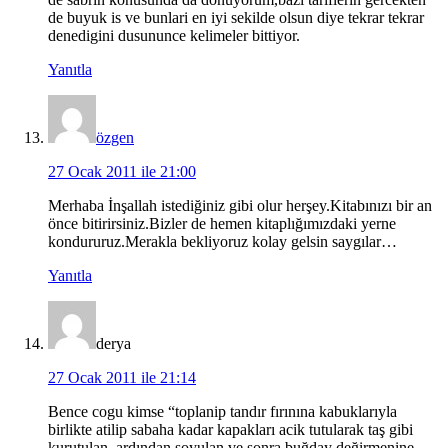
de buyuk is ve bunlari en iyi sekilde olsun diye tekrar tekrar
denedigini dusununce kelimeler bittiyor.
Yanıtla
özgen
27 Ocak 2011 ile 21:00
Merhaba İnşallah istediğiniz gibi olur herşey.Kitabınızı bir an
önce bitirirsiniz.Bizler de hemen kitaplığımızdaki yerne
kondururuz.Merakla bekliyoruz kolay gelsin saygılar…
Yanıtla
derya
27 Ocak 2011 ile 21:14
Bence cogu kimse “toplanip tandır fırınına kabuklarıyla
birlikte atilip sabaha kadar kapakları acik tutularak taş gibi
kurutulan, ardından soyulan ve sonra buğday değirmenine