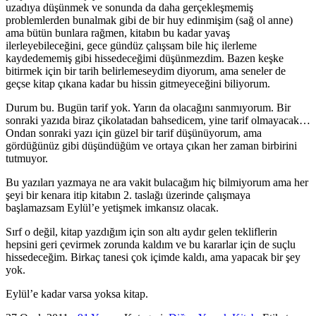
uzadıya düşünmek ve sonunda da daha gerçekleşmemiş
problemlerden bunalmak gibi de bir huy edinmişim (sağ ol anne)
ama bütün bunlara rağmen, kitabın bu kadar yavaş
ilerleyebileceğini, gece gündüz çalışsam bile hiç ilerleme
kaydedememiş gibi hissedeceğimi düşünmezdim. Bazen keşke
bitirmek için bir tarih belirlemeseydim diyorum, ama seneler de
geçse kitap çıkana kadar bu hissin gitmeyeceğini biliyorum.
Durum bu. Bugün tarif yok. Yarın da olacağını sanmıyorum. Bir
sonraki yazıda biraz çikolatadan bahsedicem, yine tarif olmayacak…
Ondan sonraki yazı için güzel bir tarif düşünüyorum, ama
gördüğünüz gibi düşündüğüm ve ortaya çıkan her zaman birbirini
tutmuyor.
Bu yazıları yazmaya ne ara vakit bulacağım hiç bilmiyorum ama her
şeyi bir kenara itip kitabın 2. taslağı üzerinde çalışmaya
başlamazsam Eylül’e yetişmek imkansız olacak.
Sırf o değil, kitap yazdığım için son altı aydır gelen tekliflerin
hepsini geri çevirmek zorunda kaldım ve bu kararlar için de suçlu
hissedeceğim. Birkaç tanesi çok içimde kaldı, ama yapacak bir şey
yok.
Eylül’e kadar varsa yoksa kitap.