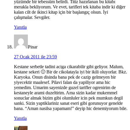
yüzümde bir tebessüm belirdi. Titiz hazırlanan bu kitabı
merakla bekliyorum. Ve evet, tarifleri tek kitaba indir ki diğer
kalan cilt de ikinci kitap için bir başlangıç olsun. İyi
çalışmalar. Sevgiler.
Yanıtla
Pinar
27 Ocak 2011 ile 23:59
Kestane serbetle tadini aciga cikarabilir gibi geliyor. Malum,
kestane sekeri 🙂 Bir de cikolatayla iyi bir ikili oluyorlar. Bkz.
Karyoka. Onun disinda bana pek de cazip gelmeyen bir
yiyecektir maalesef. Pilavi falan da yapiliyor ama hic
yemedim. Umarim sayenizde guzel tarifler ogrenirim de
kestaneyle arami duzeltirim. Ama sizin kadar mukemmel
sonuclar almak bizim gibi olumluler icin pek mumkun degil
sanki. Sizin yaptiklariniz sanat eseri gibi gorunuyor genelde
bana. “Aman nasilsa yapamam!” deyip hic denemiyorum bile.
Yanıtla