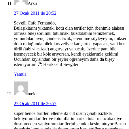
Arzu
27 Ocak 2011 ile 20:52
Sevgili Cafe Fernando,
Bulaşıklarını yıkamak, kötü olan tarifler için (benimle alakası
olmasa bile) sorumlu tutulmak, buzdolabını temizlemek,
yumurtaları avuç içinde ısıtacak, efendime söyleyeyim, mikser
dolu olduğunda bilek kuvvetiyle karıştırma yapacak, yani her
türlü (tabir-i caizse) angaryayı yapacak, üzerine para bile
istemeyecek bir köle arıyorsan, kendi ayaklarımla geldim!
Ucundan kıyısından bir şeyler öğreneyim daha da bişey
istemiyorum 🙂 Harikasın! Sevgiler
Yanıtla
melda
27 Ocak 2011 ile 20:57
super bence tarifleri elleme iki cilt olsun :)Sabirsizlikla
bekliyorum.tarifler ve fotoraflarin harika tutar mi acaba diye
dusunmeden yapiyorum tariflerini ,cunku kesin tutuyor.Bazen
de sabrin konusunda da donuyorum,bazi tariflerin gercekten