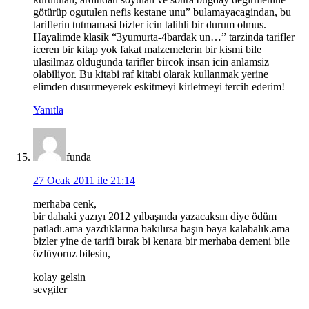
götürüp ogutulen nefis kestane unu” bulamayacagindan, bu
tariflerin tutmamasi bizler icin talihli bir durum olmus.
Hayalimde klasik “3yumurta-4bardak un…” tarzinda tarifler
iceren bir kitap yok fakat malzemelerin bir kismi bile
ulasilmaz oldugunda tarifler bircok insan icin anlamsiz
olabiliyor. Bu kitabi raf kitabi olarak kullanmak yerine
elimden dusurmeyerek eskitmeyi kirletmeyi tercih ederim!
Yanıtla
funda
27 Ocak 2011 ile 21:14
merhaba cenk,
bir dahaki yazıyı 2012 yılbaşında yazacaksın diye ödüm
patladı.ama yazdıklarına bakılırsa başın baya kalabalık.ama
bizler yine de tarifi bırak bi kenara bir merhaba demeni bile
özlüyoruz bilesin,
kolay gelsin
sevgiler