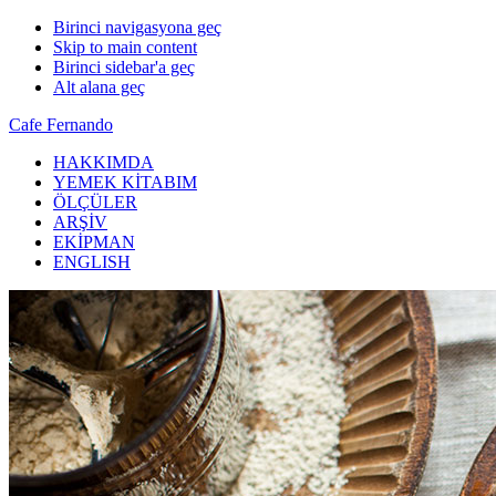
Birinci navigasyona geç
Skip to main content
Birinci sidebar'a geç
Alt alana geç
Cafe Fernando
HAKKIMDA
YEMEK KİTABIM
ÖLÇÜLER
ARŞİV
EKİPMAN
ENGLISH