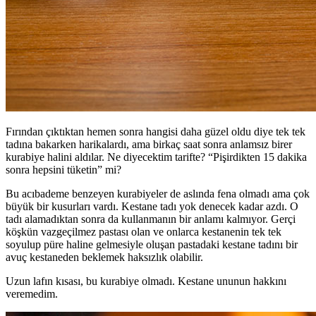
Fırından çıktıktan hemen sonra hangisi daha güzel oldu diye tek tek
tadına bakarken harikalardı, ama birkaç saat sonra anlamsız birer
kurabiye halini aldılar. Ne diyecektim tarifte? “Pişirdikten 15 dakika
sonra hepsini tüketin” mi?
Bu acıbademe benzeyen kurabiyeler de aslında fena olmadı ama çok
büyük bir kusurları vardı. Kestane tadı yok denecek kadar azdı. O
tadı alamadıktan sonra da kullanmanın bir anlamı kalmıyor. Gerçi
köşkün vazgeçilmez pastası olan ve onlarca kestanenin tek tek
soyulup püre haline gelmesiyle oluşan pastadaki kestane tadını bir
avuç kestaneden beklemek haksızlık olabilir.
Uzun lafın kısası, bu kurabiye olmadı. Kestane ununun hakkını
veremedim.