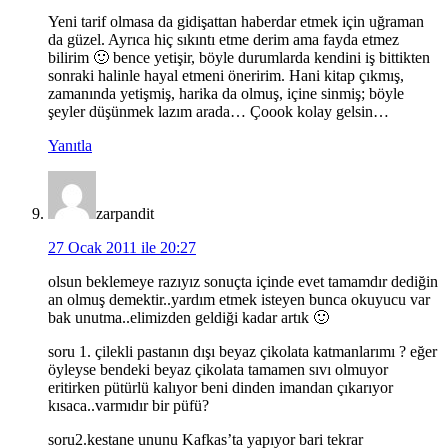
Yeni tarif olmasa da gidişattan haberdar etmek için uğraman
da güzel. Ayrıca hiç sıkıntı etme derim ama fayda etmez
bilirim 🙂 bence yetişir, böyle durumlarda kendini iş bittikten
sonraki halinle hayal etmeni öneririm. Hani kitap çıkmış,
zamanında yetişmiş, harika da olmuş, içine sinmiş; böyle
şeyler düşünmek lazım arada… Çoook kolay gelsin…
Yanıtla
zarpandit
27 Ocak 2011 ile 20:27
olsun beklemeye razıyız sonuçta içinde evet tamamdır dediğin
an olmuş demektir..yardım etmek isteyen bunca okuyucu var
bak unutma..elimizden geldiği kadar artık 🙂
soru 1. çilekli pastanın dışı beyaz çikolata katmanlarımı ? eğer
öyleyse bendeki beyaz çikolata tamamen sıvı olmuyor
eritirken pütürlü kalıyor beni dinden imandan çıkarıyor
kısaca..varmıdır bir püfü?
soru2.kestane ununu Kafkas’ta yapıyor bari tekrar