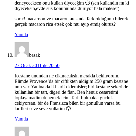
deneyeceksen onu kullan diyeceğim 🙂 (sen kullandın mı ki
diyeceksin,evde süs konumunda duruyor hala malesef)
soru3.macaroon ve macaron arasında fark olduğunu bilerek
gerçek macaron rica etsek çok mu ayıp etmiş oluruz?
Yanıtla
basak
27 Ocak 2011 ile 20:50
Kestane unundan ne cikaracaksin merakla bekliyorum.
Elimde Provence’da bir ciftlikten aldigim 250 gram kestane
unu var. Yanina da iki tarif eklemisler; biri kestane sekeri de
kullanilan bir tart, digeri de flan. Ben henuz cesaretimi
toplayamadim denemek icin. Tarif bulmakta gucluk
cekiyorsan, bir de Fransizca bilen bir gonullun varsa bu
tarifleri seve seve yollarim 🙂
Yanıtla