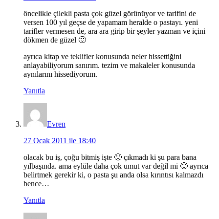
öncelikle çilekli pasta çok güzel görünüyor ve tarifini de
versen 100 yıl geçse de yapamam heralde o pastayı. yeni
tarifler vermesen de, ara ara girip bir şeyler yazman ve içini
dökmen de güzel 🙂
ayrıca kitap ve teklifler konusunda neler hissettiğini
anlayabiliyorum sanırım. tezim ve makaleler konusunda
aynılarını hissediyorum.
Yanıtla
Evren
27 Ocak 2011 ile 18:40
olacak bu iş, çoğu bitmiş işte 🙂 çıkmadı ki şu para bana
yılbaşında. ama eylüle daha çok umut var değil mi 🙂 ayrıca
belirtmek gerekir ki, o pasta şu anda olsa kırıntısı kalmazdı
bence…
Yanıtla