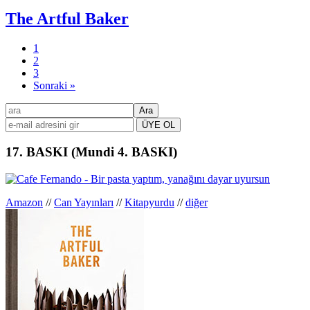
The Artful Baker
Sayfa
1
Sayfa
2
Sayfa
3
Sonraki »
Birincil
ara
kenar
çubuğu
17. BASKI (Mundi 4. BASKI)
Amazon
//
Can Yayınları
//
Kitapyurdu
//
diğer