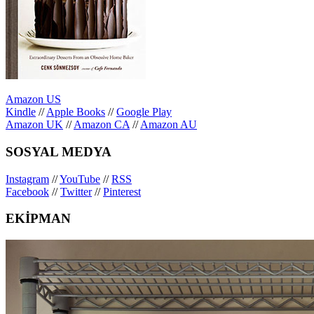
Amazon US
Kindle
//
Apple Books
//
Google Play
Amazon UK
//
Amazon CA
//
Amazon AU
SOSYAL MEDYA
Instagram
//
YouTube
//
RSS
Facebook
//
Twitter
//
Pinterest
EKİPMAN