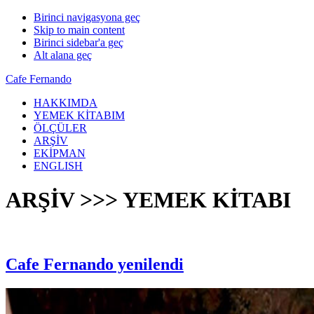
Birinci navigasyona geç
Skip to main content
Birinci sidebar'a geç
Alt alana geç
Cafe Fernando
HAKKIMDA
YEMEK KİTABIM
ÖLÇÜLER
ARŞİV
EKİPMAN
ENGLISH
ARŞİV >>> YEMEK KİTABI
Cafe Fernando yenilendi