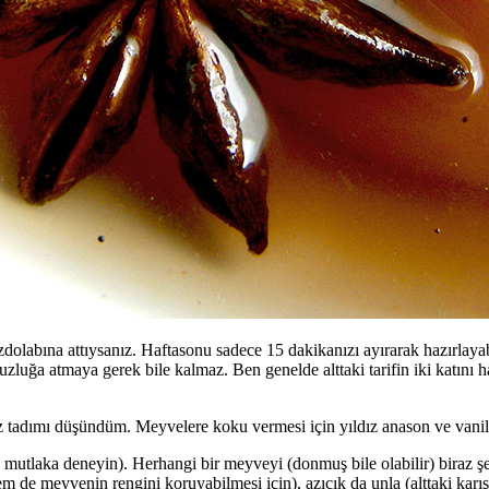
zdolabına attıysanız. Haftasonu sadece 15 dakikanızı ayırarak hazırlay
luğa atmaya gerek bile kalmaz. Ben genelde alttaki tarifin iki katını ha
z tadımı düşündüm. Meyvelere koku vermesi için yıldız anason ve vanily
 mutlaka deneyin). Herhangi bir meyveyi (donmuş bile olabilir) biraz ş
m de meyvenin rengini koruyabilmesi için), azıcık da unla (alttaki karış