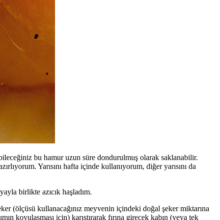
abileceğiniz bu hamur uzun süre dondurulmuş olarak saklanabilir.
zırlıyorum. Yarısını hafta içinde kullanıyorum, diğer yarısını da
ayla birlikte azıcık haşladım.
eker (ölçüsü kullanacağınız meyvenin içindeki doğal şeker miktarına
ımın koyulaşması için) karıştırarak fırına girecek kabın (veya tek