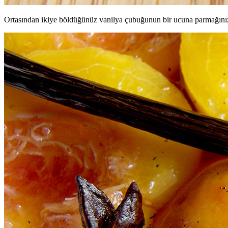
Ortasından ikiye böldüğünüz vanilya çubuğunun bir ucuna parmağınızla 