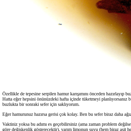
Özellikle de tepesine serpilen hamur karışımını önceden hazırlayıp bu
Hatta eğer hepsini önünüzdeki hafta içinde tüketmeyi planlıyorsanız buz
buzlukta bir sonraki sefer için saklıyorum.
Eğer hamurunuz hazırsa gerisi çok kolay. Ben bu sefer biraz daha ağı
Vaktiniz yoksa bu adımı es geçebilirsiniz (ama zaman problem değilse
göre değişkenlik gösterecektir), yarım limonun suyu (hem biraz asit he