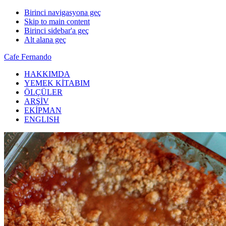
Birinci navigasyona geç
Skip to main content
Birinci sidebar'a geç
Alt alana geç
Cafe Fernando
HAKKIMDA
YEMEK KİTABIM
ÖLÇÜLER
ARŞİV
EKİPMAN
ENGLISH