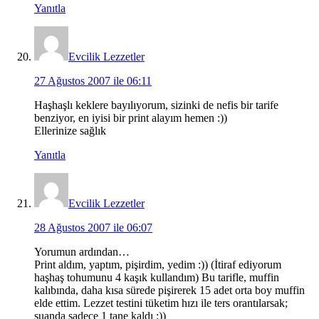
Yanıtla
Evcilik Lezzetler
27 Ağustos 2007 ile 06:11
Haşhaşlı keklere bayılıyorum, sizinki de nefis bir tarife
benziyor, en iyisi bir print alayım hemen :))
Ellerinize sağlık
Yanıtla
Evcilik Lezzetler
28 Ağustos 2007 ile 06:07
Yorumun ardından…
Print aldım, yaptım, pişirdim, yedim :)) (İtiraf ediyorum
haşhaş tohumunu 4 kaşık kullandım) Bu tarifle, muffin
kalıbında, daha kısa sürede pişirerek 15 adet orta boy muffin
elde ettim. Lezzet testini tüketim hızı ile ters orantılarsak;
şuanda sadece 1 tane kaldı :))