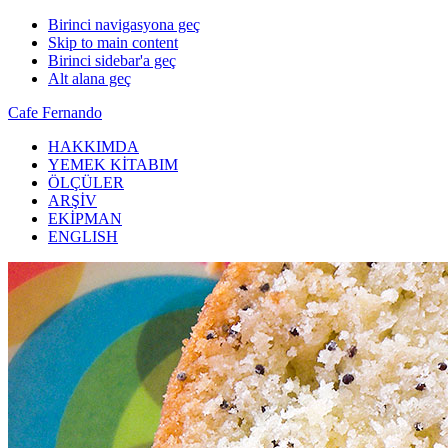
Birinci navigasyona geç
Skip to main content
Birinci sidebar'a geç
Alt alana geç
Cafe Fernando
HAKKIMDA
YEMEK KİTABIM
ÖLÇÜLER
ARŞİV
EKİPMAN
ENGLISH