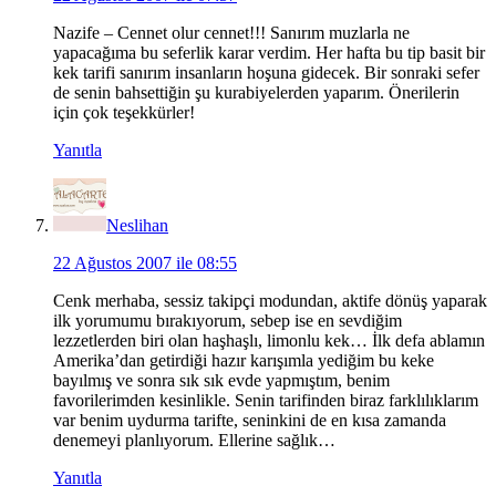
Nazife – Cennet olur cennet!!! Sanırım muzlarla ne
yapacağıma bu seferlik karar verdim. Her hafta bu tip basit bir
kek tarifi sanırım insanların hoşuna gidecek. Bir sonraki sefer
de senin bahsettiğin şu kurabiyelerden yaparım. Önerilerin
için çok teşekkürler!
Yanıtla
Neslihan
22 Ağustos 2007 ile 08:55
Cenk merhaba, sessiz takipçi modundan, aktife dönüş yaparak
ilk yorumumu bırakıyorum, sebep ise en sevdiğim
lezzetlerden biri olan haşhaşlı, limonlu kek… İlk defa ablamın
Amerika’dan getirdiği hazır karışımla yediğim bu keke
bayılmış ve sonra sık sık evde yapmıştım, benim
favorilerimden kesinlikle. Senin tarifinden biraz farklılıklarım
var benim uydurma tarifte, seninkini de en kısa zamanda
denemeyi planlıyorum. Ellerine sağlık…
Yanıtla