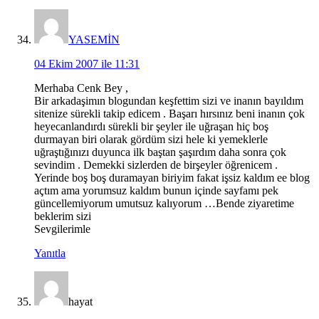
YASEMİN
04 Ekim 2007 ile 11:31
Merhaba Cenk Bey ,
Bir arkadaşimın blogundan keşfettim sizi ve inanın bayıldım
sitenize sürekli takip edicem . Başarı hırsınız beni inanın çok
heyecanlandırdı sürekli bir şeyler ile uğraşan hiç boş
durmayan biri olarak gördüm sizi hele ki yemeklerle
uğraştığınızı duyunca ilk baştan şaşırdım daha sonra çok
sevindim . Demekki sizlerden de birşeyler öğrenicem .
Yerinde boş boş duramayan biriyim fakat işsiz kaldım ee blog
açtım ama yorumsuz kaldım bunun içinde sayfamı pek
güncellemiyorum umutsuz kalıyorum …Bende ziyaretime
beklerim sizi
Sevgilerimle
Yanıtla
hayat