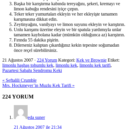
Başka bir karıştırma kabında tereyağını, şekeri, kremayı ve
limon kabuğu rendesini iyiçe çırpın.
Teker teker yumurtaları ekleyin ve her ekleyişte tamamen
karışmasına dikkat edin.
Zeytinyağını, vanilyayı ve limon suyunu ekleyin ve karıştırın.
Unlu karışımı üzerine eleyin ve bir spatula yardımıyla unlar
tamamen kaybolana kadar (mümkün olduğunca az) karıştırın.
Fırında 55 dakika pişirin.
Dilerseniz kalıptan çıkardığınız kekin tepesine soğumadan
önce reçel sürebilirsiniz.
21 Ağustos 2007
·
224 Yorum
Kategori:
Kek ve Brownie
Etiket:
limonlu haşhaş tohumlu kek
,
limonlu kek
,
limonlu kek tarifi
,
Pazartesi Sabahı Sendromu Keki
Previous
« Şeftalili Crumble
Post:
Next
Mrs. Hockmeyer’in Muzlu Kek Tarifi »
Post:
Okuyucu
224 YORUM
Etkileşimi
eda suner
21 Ağustos 2007 ile 21:34