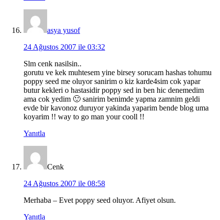
asya yusof
24 Ağustos 2007 ile 03:32
Slm cenk nasilsin..
gorutu ve kek muhtesem yine birsey sorucam hashas tohumu
poppy seed me oluyor sanirim o kiz karde4sim cok yapar
butur kekleri o hastasidir poppy sed in ben hic denemedim
ama cok yedim 🙂 sanirim benimde yapma zamnim geldi
evde bir kavonoz duruyor yakinda yaparim bende blog uma
koyarim !! way to go man your cooll !!
Yanıtla
Cenk
24 Ağustos 2007 ile 08:58
Merhaba – Evet poppy seed oluyor. Afiyet olsun.
Yanıtla