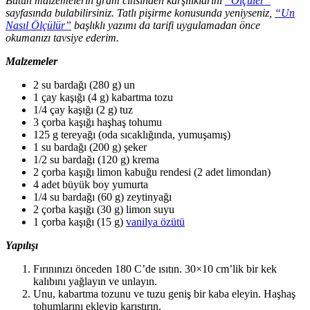
Bütün malzemelerin gram cinsinden karşılıklarını
“Ölçüler”
sayfasında bulabilirsiniz.
Tatlı pişirme konusunda yeniyseniz,
“Un
Nasıl Ölçülür”
başlıklı yazımı da tarifi uygulamadan önce
okumanızı tavsiye ederim.
Malzemeler
2 su bardağı (280 g) un
1 çay kaşığı (4 g) kabartma tozu
1/4 çay kaşığı (2 g) tuz
3 çorba kaşığı haşhaş tohumu
125 g tereyağı (oda sıcaklığında, yumuşamış)
1 su bardağı (200 g) şeker
1/2 su bardağı (120 g) krema
2 çorba kaşığı limon kabuğu rendesi (2 adet limondan)
4 adet büyük boy yumurta
1/4 su bardağı (60 g) zeytinyağı
2 çorba kaşığı (30 g) limon suyu
1 çorba kaşığı (15 g)
vanilya özütü
Yapılışı
Fırınınızı önceden 180 C’de ısıtın. 30×10 cm’lik bir kek
kalıbını yağlayın ve unlayın.
Unu, kabartma tozunu ve tuzu geniş bir kaba eleyin. Haşhaş
tohumlarını ekleyip karıştırın.