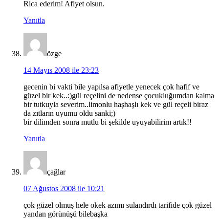
Rica ederim! Afiyet olsun.
Yanıtla
özge
14 Mayıs 2008 ile 23:23
gecenin bi vakti bile yapılsa afiyetle yenecek çok hafif ve
güzel bir kek..:)gül reçelini de nedense çocukluğumdan kalma
bir tutkuyla severim..limonlu haşhaşlı kek ve gül reçeli biraz
da zıtların uyumu oldu sanki;)
bir dilimden sonra mutlu bi şekilde uyuyabilirim artık!!
Yanıtla
çağlar
07 Ağustos 2008 ile 10:21
çok güzel olmuş hele okek azımı sulandırdı tarifide çok güzel
yandan görünüşü bilebaşka