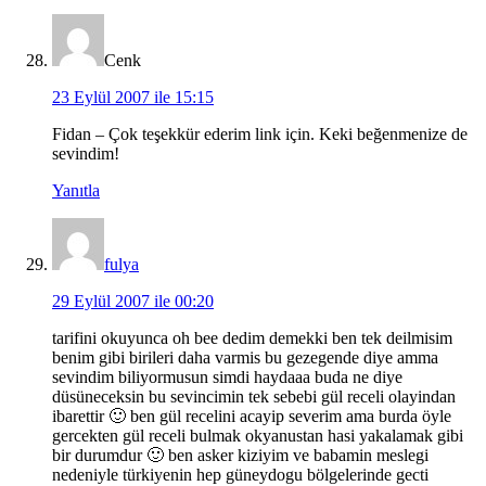
Cenk
23 Eylül 2007 ile 15:15
Fidan – Çok teşekkür ederim link için. Keki beğenmenize de
sevindim!
Yanıtla
fulya
29 Eylül 2007 ile 00:20
tarifini okuyunca oh bee dedim demekki ben tek deilmisim
benim gibi birileri daha varmis bu gezegende diye amma
sevindim biliyormusun simdi haydaaa buda ne diye
düsüneceksin bu sevincimin tek sebebi gül receli olayindan
ibarettir 🙂 ben gül recelini acayip severim ama burda öyle
gercekten gül receli bulmak okyanustan hasi yakalamak gibi
bir durumdur 🙂 ben asker kiziyim ve babamin meslegi
nedeniyle türkiyenin hep güneydogu bölgelerinde gecti