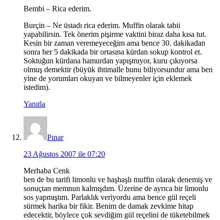
Bembi – Rica ederim.
Burçin – Ne üstadı rica ederim. Muffin olarak tabii
yapabilirsin. Tek önerim pişirme vaktini biraz daha kısa tut.
Kesin bir zaman veremeyeceğim ama bence 30. dakikadan
sonra her 5 dakikada bir ortasına kürdan sokup kontrol et.
Soktuğun kürdana hamurdan yapışmıyor, kuru çıkıyorsa
olmuş demektir (büyük ihtimalle bunu biliyorsundur ama ben
yine de yorumları okuyan ve bilmeyenler için eklemek
istedim).
Yanıtla
Pınar
23 Ağustos 2007 ile 07:20
Merhaba Cenk
ben de bu tarifi limonlu ve haşhaşlı muffin olarak denemiş ve
sonuçtan memnun kalmışdım. Üzerine de ayrıca bir limonlu
sos yapmıştım. Parlaklık veriyordu ama bence gül reçeli
sürmek harika bir fikir. Benim de damak zevkime hitap
edecektir, böylece çok sevdiğim gül reçelini de tüketebilmek