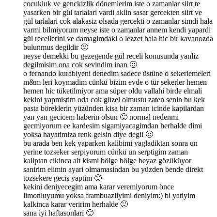
cocukluk ve genckizlik dönemlerim iste o zamanlar siirt te
yasarken bir gül tarlalari vardi aklin sasar gercekten siirt ve
gül tarlalari cok alakasiz olsada gercekti o zamanlar simdi hala
varmi bilmiyorum neyse iste o zamanlar annem kendi yapardi
gül recellerini ve damagimdaki o lezzet hala hic bir kavanozda
bulunmus degildir 🙂
neyse demekki bu gezegende gül receli konusunda yanliz
degilmisim ona cok sevindim inan 🙂
o fernando kurabiyeni denedim sadece üstüne o sekerlemeleri
m&m leri koymadim cünkü bizim evde o tür sekerler hemen
hemen hic tüketilmiyor ama süper oldu vallahi birde elmali
kekini yapmistim oda cok güzel olmustu zaten senin bu kek
pasta böreklerin yüzünden kisa bir zaman icinde kapilardan
yan yan gecicem haberin olsun 🙂 normal nedenmi
gecmiyorum ee kardesim sigamiyacagimdan herhalde dimi
yoksa hayatimiza renk gelsin diye degil 🙂
bu arada ben kek yaparken kalibimi yagladiktan sonra un
yerine tozseker serpiyorum cünkü un serptigim zaman
kaliptan cikinca alt kismi bölge bölge beyaz gözüküyor
sanirim elimin ayari olmamasindan bu yüzden bende direkt
tozsekere gecis yaptim 🙂
kekini deniyecegim ama karar veremiyorum önce
limonluyumu yoksa frambuazliyimi deniyim:) bi yatiyim
kalkinca karar veririm herhalde 🙂
sana iyi haftasonlari 🙂