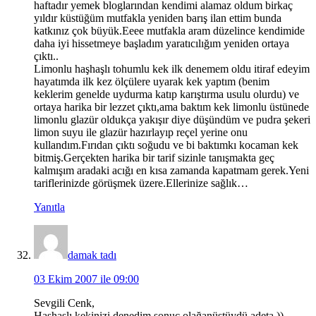
haftadır yemek bloglarından kendimi alamaz oldum birkaç
yıldır küstüğüm mutfakla yeniden barış ilan ettim bunda
katkınız çok büyük.Eeee mutfakla aram düzelince kendimide
daha iyi hissetmeye başladım yaratıcılığım yeniden ortaya
çıktı..
Limonlu haşhaşlı tohumlu kek ilk denemem oldu itiraf edeyim
hayatımda ilk kez ölçülere uyarak kek yaptım (benim
keklerim genelde uydurma katıp karıştırma usulu olurdu) ve
ortaya harika bir lezzet çıktı,ama baktım kek limonlu üstünede
limonlu glazür oldukça yakışır diye düşündüm ve pudra şekeri
limon suyu ile glazür hazırlayıp reçel yerine onu
kullandım.Fırıdan çıktı soğudu ve bi baktımkı kocaman kek
bitmiş.Gerçekten harika bir tarif sizinle tanışmakta geç
kalmışım aradaki acığı en kısa zamanda kapatmam gerek.Yeni
tariflerinizde görüşmek üzere.Ellerinize sağlık…
Yanıtla
damak tadı
03 Ekim 2007 ile 09:00
Sevgili Cenk,
Haşhaşlı kekinizi denedim sonuç olağanüstüydü adeta.))