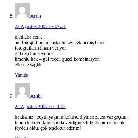
berrin
22 Ağustos 2007 ile 09:31
merhaba cenk
anı fotografından başka birşey çekmemiş bana
fotografların ilham veriyor
gül reçelini severim
limonlu kek – gül reçeli güzel kombinasyon
ellerine sağlık
Yanıtla
bembi
22 Ağustos 2007 ile 11:02
haklısınız.. zeytinyağının kokusu diyince zaten vazgeçtim..
limon kabuğu konusunda verdiğiniz bilgi benim için çok
faydalı oldu. çok teşekkür ederim!