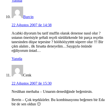
Yanıtla
Burçin
22 Ağustos 2007 ile 14:38
Acabki diyorum bu tarif muffin olarak denense nasıl olur ?
ustanın önerisiyle şeftali reçeli sürülürkende bir parça reçelin
tanesinden düşse tepesine ? hööhööyyttttt süperrr olur !!! Bir
çıktı alalım , ilk fırsatta deneyelim…Saygıyla önünde
eğiliyorum üstad…
Yanıtla
Cenk
22 Ağustos 2007 ile 15:30
Neslihan merhaba – Umarım denediğinde beğenirsin.
Berrin – Çok teşekkürler. Bu kombinasyonu beğenen bir Eda
bir de sen oldun 🙂