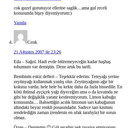
cok guzel gorunuyor ellerine saglik…ama gul receli
konusunda bişey diyemiyorum:)
Yanıtla
Cenk
21 Ağustos 2007 ile 23:26
Eda – Sağol. Hadi evde bitiremeyeceğin kadar haşhaş
tohumum var demiştin. Dene artık bu tarifi.
Bembinin eskiz defteri – Teşekkür ederim. Tereyağı yerine
zeytinyağı kullanmak yanlış olur. Zeytinyağının ağır bir
kokusu vardır, hele hele bu kekte daha da fazla hissedilir. En
kötü ihtimal ayçiçek yağı diyeceğim ama o da kıvamda ne
gibi bir değişiklik yaratır kestiremiyorum. Limon kabuğu
konusunda… Bahsettiğin acılık limonun sarı kabuğunun
altındaki beyaz renkli posasındadır. Sadece sarı kısmını
rendelediğin zaman (rendenin en ufak tarafıyla) bir sorun
olmaz.
Özge – Demiştim 🙂 Gül reçelini pek tavsiye etmiyorum.