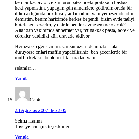
ben bir kac ay önce zinnurun sitesindeki portakalli hashasli
keki yapmistim. yaptigim gün annemlere götürtüm orada bir
dilim aldigimda pek birsey anlamadim, yani yemesemde olur
demistim. benim haricimde herkes begendi. bizim evde tatliyi
birtek ben severim, ya birde bende sevmesem ne olacak?
Allahdan yakinimda annemler var, muhakkak pasta, börek ve
cörekler yapildigi gün orayada gidiyor.
Herneyse, eger sizin masanizin üzerinde muzlar hala
duruyorsa onlari muffin yapabilirsiniz. ben gecenlerde bir
muffin kek kitabi aldim, fikir oradan yani.
selamlar…
Yanıtla
Cenk
23 Ağustos 2007 ile 22:05
Selma Hanım
Tavsiye için çok teşekkürler…
Yanıtla