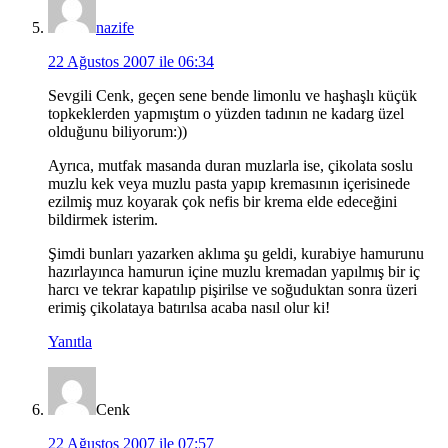
nazife
22 Ağustos 2007 ile 06:34
Sevgili Cenk, geçen sene bende limonlu ve haşhaşlı küçük
topkeklerden yapmıştım o yüzden tadının ne kadarg üzel
olduğunu biliyorum:))
Ayrıca, mutfak masanda duran muzlarla ise, çikolata soslu
muzlu kek veya muzlu pasta yapıp kremasının içerisinede
ezilmiş muz koyarak çok nefis bir krema elde edeceğini
bildirmek isterim.
Şimdi bunları yazarken aklıma şu geldi, kurabiye hamurunu
hazırlayınca hamurun içine muzlu kremadan yapılmış bir iç
harcı ve tekrar kapatılıp pişirilse ve soğuduktan sonra üzeri
erimiş çikolataya batırılsa acaba nasıl olur ki!
Yanıtla
Cenk
22 Ağustos 2007 ile 07:57