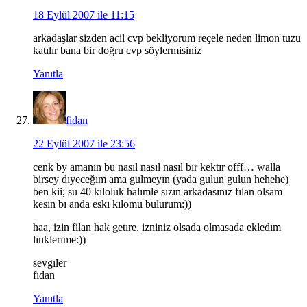
18 Eylül 2007 ile 11:15
arkadaşlar sizden acil cvp bekliyorum reçele neden limon tuzu
katılır bana bir doğru cvp söylermisiniz
Yanıtla
fidan
22 Eylül 2007 ile 23:56
cenk by amanın bu nasıl nasıl nasıl bır kektır offf… walla
birsey dıyeceğım ama gulmeyın (yada gulun gulun hehehe)
ben kii; su 40 kıloluk halımle sızın arkadasınız fılan olsam
kesın bı anda eskı kılomu bulurum:))
haa, izin filan hak getıre, izniniz olsada olmasada ekledım
lınklerıme:))
sevgıler
fıdan
Yanıtla