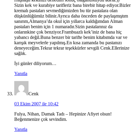
Sizin kek ve kurabiye tarifleriz bana birebir hitap ediyor.Bizler
kremalı pastaları sevmediğimizden bu tür pastalara olan
düşkünlüğümüz bilinir.Ayrıca daha önceden de paylaşmıştım
sanırım,Almanya’da okul için yıllarca kaldığımdan Alman
pastaları benim için 1 numaradır.Sizin pastalarınız da
onlarınkine çok benziyor.Frambuazlı kek’iniz de bana hiç
yabancı değil.Buna benzer bir tarifte benim kitabımda var ve
karışık meyvelerle yapılmış.En kısa zamanda bu pastanızı
deneyeceğim.Tekrar tekrar teşekkürler sevgili Cenk.Ellerinize
sağlık.
İyi günler diliyorum…
Yanıtla
Cenk
03 Ekim 2007 ile 10:42
Fulya, Nihan, Damak Tadı – Hepinize Afiyet olsun!
Beğenmenize çok sevindim.
Yanıtla