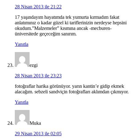
28 Nisan 2013 ile 21:22
17 yaşındayım hayatımda tek yumurta kırmadım fakat
anlatımınız o kadar güzel ki tariflerinizin nerdeyse hepsini
okudum.”Malzemeler” kısmına ancak -mecburen-
üniversitede geçeceğim sanırım.
Yanıtla
ezgi
28 Nisan 2013 ile 23:23
fotoğraflar harika görünüyor. yarın kantin’e gidip ekmek
alacağım. sebzeli sandviçin fotoğrafları aklımdan çıkmıyor.
Yanıtla
Muka
29 Nisan 2013 ile 02:05