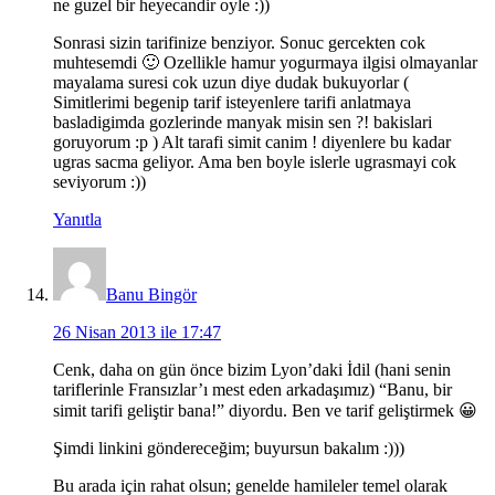
ne guzel bir heyecandir oyle :))
Sonrasi sizin tarifinize benziyor. Sonuc gercekten cok
muhtesemdi 🙂 Ozellikle hamur yogurmaya ilgisi olmayanlar
mayalama suresi cok uzun diye dudak bukuyorlar (
Simitlerimi begenip tarif isteyenlere tarifi anlatmaya
basladigimda gozlerinde manyak misin sen ?! bakislari
goruyorum :p ) Alt tarafi simit canim ! diyenlere bu kadar
ugras sacma geliyor. Ama ben boyle islerle ugrasmayi cok
seviyorum :))
Yanıtla
Banu Bingör
26 Nisan 2013 ile 17:47
Cenk, daha on gün önce bizim Lyon’daki İdil (hani senin
tariflerinle Fransızlar’ı mest eden arkadaşımız) “Banu, bir
simit tarifi geliştir bana!” diyordu. Ben ve tarif geliştirmek 😀
Şimdi linkini göndereceğim; buyursun bakalım :)))
Bu arada için rahat olsun; genelde hamileler temel olarak