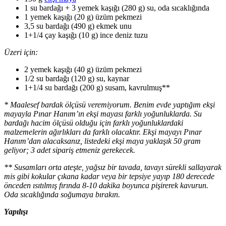
1 su bardağı + 3 yemek kaşığı (280 g) su, oda sıcaklığında
1 yemek kaşığı (20 g) üzüm pekmezi
3,5 su bardağı (490 g) ekmek unu
1+1/4 çay kaşığı (10 g) ince deniz tuzu
Üzeri için:
2 yemek kaşığı (40 g) üzüm pekmezi
1/2 su bardağı (120 g) su, kaynar
1+1/4 su bardağı (200 g) susam, kavrulmuş**
* Maalesef bardak ölçüsü veremiyorum. Benim evde yaptığım ekşi
mayayla Pınar Hanım’ın ekşi mayası farklı yoğunluklarda. Su
bardağı hacim ölçüsü olduğu için farklı yoğunluklardaki
malzemelerin ağırlıkları da farklı olacaktır. Ekşi mayayı Pınar
Hanım’dan alacaksanız, listedeki ekşi maya yaklaşık 50 gram
geliyor; 3 adet sipariş etmeniz gerekecek.
** Susamları orta ateşte, yağsız bir tavada, tavayı sürekli sallayarak
mis gibi kokular çıkana kadar veya bir tepsiye yayıp 180 derecede
önceden ısıtılmış fırında 8-10 dakika boyunca pişirerek kavurun.
Oda sıcaklığında soğumaya bırakın.
Yapılışı