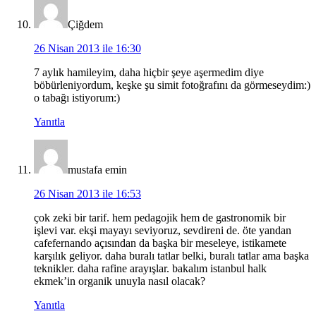
Çiğdem
26 Nisan 2013 ile 16:30
7 aylık hamileyim, daha hiçbir şeye aşermedim diye
böbürleniyordum, keşke şu simit fotoğrafını da görmeseydim:)
o tabağı istiyorum:)
Yanıtla
mustafa emin
26 Nisan 2013 ile 16:53
çok zeki bir tarif. hem pedagojik hem de gastronomik bir
işlevi var. ekşi mayayı seviyoruz, sevdireni de. öte yandan
cafefernando açısından da başka bir meseleye, istikamete
karşılık geliyor. daha buralı tatlar belki, buralı tatlar ama başka
teknikler. daha rafine arayışlar. bakalım istanbul halk
ekmek’in organik unuyla nasıl olacak?
Yanıtla