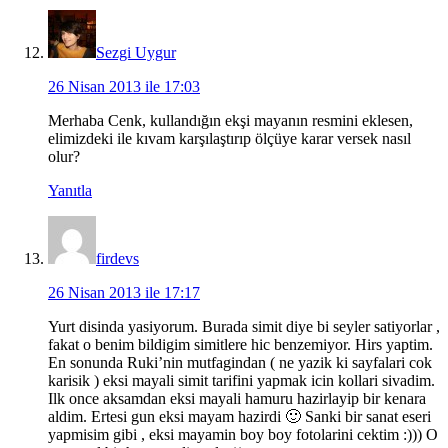
Sezgi Uygur
26 Nisan 2013 ile 17:03
Merhaba Cenk, kullandığın ekşi mayanın resmini eklesen,
elimizdeki ile kıvam karşılaştırıp ölçüye karar versek nasıl
olur?
Yanıtla
firdevs
26 Nisan 2013 ile 17:17
Yurt disinda yasiyorum. Burada simit diye bi seyler satiyorlar ,
fakat o benim bildigim simitlere hic benzemiyor. Hirs yaptim.
En sonunda Ruki’nin mutfagindan ( ne yazik ki sayfalari cok
karisik ) eksi mayali simit tarifini yapmak icin kollari sivadim.
Ilk once aksamdan eksi mayali hamuru hazirlayip bir kenara
aldim. Ertesi gun eksi mayam hazirdi 🙂 Sanki bir sanat eseri
yapmisim gibi , eksi mayamin boy boy fotolarini cektim :))) O