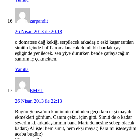
zarpandit
26 Nisan 2013 ile 20:18
o domatese dağ kekiği serpilecek arkadaş o eski kaşar ısıtılan
simitin içinde hafif aromalanacak demli bir bardak çay
eşliğinde yenilecek..sen yiye dururken bende çatlayacağım
sanırım iç çekmekten..
Yanıtla
EMEL
26 Nisan 2013 ile 22:13
Bugün Şemsa’nın kantininin önünden geçerken ekşi mayalı
ekmekleri gördüm. Canım çekti, içim gitti. Simiti de o kadar
severim ki, arkadaşlarımın bana Martı demesine sebep olacak
kadar:) Al işte! hem simit, hem ekşi maya:) Para mı isteseydim
acaba bugün:)