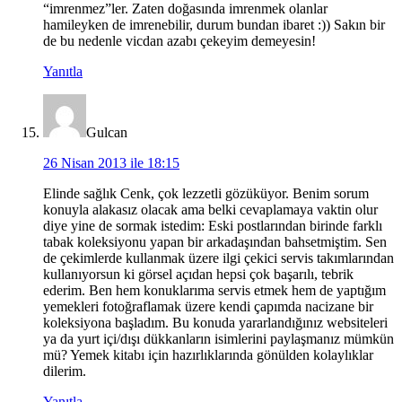
“imrenmez”ler. Zaten doğasında imrenmek olanlar
hamileyken de imrenebilir, durum bundan ibaret :)) Sakın bir
de bu nedenle vicdan azabı çekeyim demeyesin!
Yanıtla
Gulcan
26 Nisan 2013 ile 18:15
Elinde sağlık Cenk, çok lezzetli gözüküyor. Benim sorum
konuyla alakasız olacak ama belki cevaplamaya vaktin olur
diye yine de sormak istedim: Eski postlarından birinde farklı
tabak koleksiyonu yapan bir arkadaşından bahsetmiştim. Sen
de çekimlerde kullanmak üzere ilgi çekici servis takımlarından
kullanıyorsun ki görsel açıdan hepsi çok başarılı, tebrik
ederim. Ben hem konuklarıma servis etmek hem de yaptığım
yemekleri fotoğraflamak üzere kendi çapımda nacizane bir
koleksiyona başladım. Bu konuda yararlandığınız websiteleri
ya da yurt içi/dışı dükkanların isimlerini paylaşmanız mümkün
mü? Yemek kitabı için hazırlıklarında gönülden kolaylıklar
dilerim.
Yanıtla