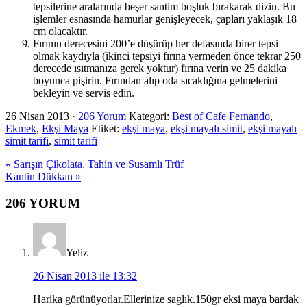
tepsilerine aralarında beşer santim boşluk bırakarak dizin. Bu
işlemler esnasında hamurlar genişleyecek, çapları yaklaşık 18
cm olacaktır.
Fırının derecesini 200’e düşürüp her defasında birer tepsi
olmak kaydıyla (ikinci tepsiyi fırına vermeden önce tekrar 250
derecede ısıtmanıza gerek yoktur) fırına verin ve 25 dakika
boyunca pişirin. Fırından alıp oda sıcaklığına gelmelerini
bekleyin ve servis edin.
26 Nisan 2013
·
206 Yorum
Kategori:
Best of Cafe Fernando
,
Ekmek
,
Ekşi Maya
Etiket:
ekşi maya
,
ekşi mayalı simit
,
ekşi mayalı
simit tarifi
,
simit tarifi
Previous
« Sarışın Çikolata, Tahin ve Susamlı Trüf
Post:
Next
Kantin Dükkan »
Post:
Okuyucu
206 YORUM
Etkileşimi
Yeliz
26 Nisan 2013 ile 13:32
Harika görünüyorlar.Ellerinize saglık.150gr eksi maya bardak