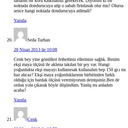
sabahin bir koru kalkmamiz gerekecek. Diyorum ki bir
noktada dondurucuya atip o sabah firinlasak olur mu? Olursa
sence hangi noktada dondurucuya atilmali?
Yanıtla
Seda Tarhan
28 Nisan 2013 ile 10:08
Cenk bey yine gönülleri fethettiniz ellerinize sağlık. Benim
ekşi maya ölçüsü ile aklıma takılan bir şey var. Hangi
yoğunlukta ekşi mayayı kullanırsak kullanalım hep 150 gr.ı mı
baz alıcaz? Ekşi maya yoğunluklarının birbirinden farklı
olduğu için bardak ölçüsü veremiyorum demişsiniz.Ben de
ordan yola çıkarak böyle düşündüm. Yanlış mı anladım
acaba?
Yanıtla
Cenk