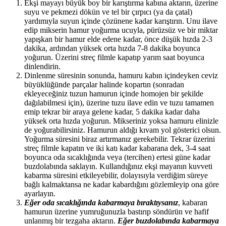
Ekşi mayayı büyük boy bir karıştırma kabına aktarın, üzerine
suyu ve pekmezi dökün ve tel bir çırpıcı (ya da çatal)
yardımıyla suyun içinde çözünene kadar karıştırın. Unu ilave
edip mikserin hamur yoğurma ucuyla, pürüzsüz ve bir miktar
yapışkan bir hamur elde edene kadar, önce düşük hızda 2-3
dakika, ardından yüksek orta hızda 7-8 dakika boyunca
yoğurun. Üzerini streç filmle kapatıp yarım saat boyunca
dinlendirin.
Dinlenme süresinin sonunda, hamuru kabın içindeyken ceviz
büyüklüğünde parçalar halinde kopartın (sonradan
ekleyeceğiniz tuzun hamurun içinde homojen bir şekilde
dağılabilmesi için), üzerine tuzu ilave edin ve tuzu tamamen
emip tekrar bir araya gelene kadar, 5 dakika kadar daha
yüksek orta hızda yoğurun. Mikseriniz yoksa hamuru elinizle
de yoğurabilirsiniz. Hamurun aldığı kıvam yol gösterici olsun.
Yoğurma süresini biraz artırmanız gerekebilir. Tekrar üzerini
streç filmle kapatın ve iki katı kadar kabarana dek, 3-4 saat
boyunca oda sıcaklığında veya (tercihen) ertesi güne kadar
buzdolabında saklayın. Kullandığınız ekşi mayanın kuvveti
kabarma süresini etkileyebilir, dolayısıyla verdiğim süreye
bağlı kalmaktansa ne kadar kabardığını gözlemleyip ona göre
ayarlayın.
Eğer oda sıcaklığında kabarmaya bıraktıysanız
, kabaran
hamurun üzerine yumruğunuzla bastırıp söndürün ve hafif
unlanmış bir tezgaha aktarın.
Eğer buzdolabında kabarmaya