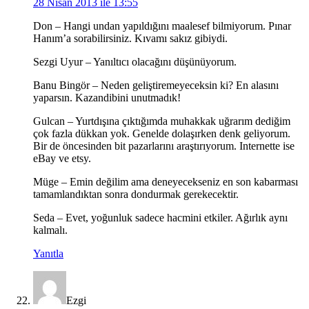
28 Nisan 2013 ile 13:55
Don – Hangi undan yapıldığını maalesef bilmiyorum. Pınar
Hanım’a sorabilirsiniz. Kıvamı sakız gibiydi.
Sezgi Uyur – Yanıltıcı olacağını düşünüyorum.
Banu Bingör – Neden geliştiremeyeceksin ki? En alasını
yaparsın. Kazandibini unutmadık!
Gulcan – Yurtdışına çıktığımda muhakkak uğrarım dediğim
çok fazla dükkan yok. Genelde dolaşırken denk geliyorum.
Bir de öncesinden bit pazarlarını araştırıyorum. Internette ise
eBay ve etsy.
Müge – Emin değilim ama deneyecekseniz en son kabarması
tamamlandıktan sonra dondurmak gerekecektir.
Seda – Evet, yoğunluk sadece hacmini etkiler. Ağırlık aynı
kalmalı.
Yanıtla
Ezgi