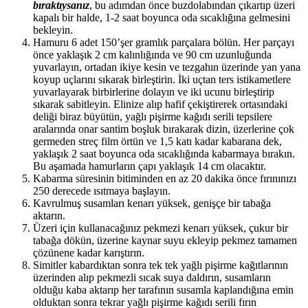
bıraktıysanız
, bu adımdan önce buzdolabından çıkartıp üzeri
kapalı bir halde, 1-2 saat boyunca oda sıcaklığına gelmesini
bekleyin.
Hamuru 6 adet 150’şer gramlık parçalara bölün. Her parçayı
önce yaklaşık 2 cm kalınlığında ve 90 cm uzunluğunda
yuvarlayın, ortadan ikiye kesin ve tezgahın üzerinde yan yana
koyup uçlarını sıkarak birleştirin. İki uçtan ters istikametlere
yuvarlayarak birbirlerine dolayın ve iki ucunu birleştirip
sıkarak sabitleyin. Elinize alıp hafif çekiştirerek ortasındaki
deliği biraz büyütün, yağlı pişirme kağıdı serili tepsilere
aralarında onar santim boşluk bırakarak dizin, üzerlerine çok
germeden streç film örtün ve 1,5 katı kadar kabarana dek,
yaklaşık 2 saat boyunca oda sıcaklığında kabarmaya bırakın.
Bu aşamada hamurların çapı yaklaşık 14 cm olacaktır.
Kabarma süresinin bitiminden en az 20 dakika önce fırınınızı
250 derecede ısıtmaya başlayın.
Kavrulmuş susamları kenarı yüksek, genişçe bir tabağa
aktarın.
Üzeri için kullanacağınız pekmezi kenarı yüksek, çukur bir
tabağa dökün, üzerine kaynar suyu ekleyip pekmez tamamen
çözünene kadar karıştırın.
Simitler kabardıktan sonra tek tek yağlı pişirme kağıtlarının
üzerinden alıp pekmezli sıcak suya daldırın, susamların
olduğu kaba aktarıp her tarafının susamla kaplandığına emin
olduktan sonra tekrar yağlı pişirme kağıdı serili fırın