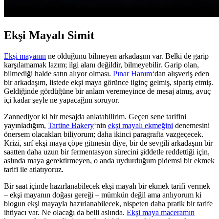
Ekşi Mayalı Simit
Ekşi mayanın
ne olduğunu bilmeyen arkadaşım var. Belki de garip
karşılamamak lazım; ilgi alanı değildir, bilmeyebilir. Garip olan,
bilmediği halde satın alıyor olması.
Pınar Hanım
‘dan alışveriş eden
bir arkadaşım, listede ekşi maya görünce ilginç gelmiş, sipariş etmiş.
Geldiğinde gördüğüne bir anlam veremeyince de mesaj atmış, avuç
içi kadar şeyle ne yapacağını soruyor.
Zannediyor ki bir mesajda anlatabilirim. Geçen sene tarifini
yayınladığım,
Tartine Bakery
‘nin
ekşi mayalı ekmeğini
denemesini
önersem olacakları biliyorum; daha ikinci paragrafta vazgeçecek.
Krizi, sırf ekşi maya çöpe gitmesin diye, bir de sevgili arkadaşım bir
saatten daha uzun bir fermentasyon sürecini şiddetle reddettiği için,
aslında maya gerektirmeyen, o anda uydurduğum pidemsi bir ekmek
tarifi ile atlatıyoruz.
Bir saat içinde hazırlanabilecek ekşi mayalı bir ekmek tarifi vermek
– ekşi mayanın doğası gereği – mümkün değil ama anlıyorum ki
blogun ekşi mayayla hazırlanabilecek, nispeten daha pratik bir tarife
ihtiyacı var. Ne olacağı da belli aslında.
Ekşi maya maceramın