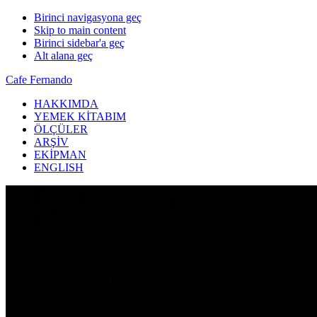
Birinci navigasyona geç
Skip to main content
Birinci sidebar'a geç
Alt alana geç
Cafe Fernando
HAKKIMDA
YEMEK KİTABIM
ÖLÇÜLER
ARŞİV
EKİPMAN
ENGLISH