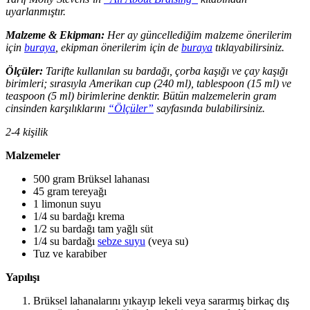
uyarlanmıştır.
Malzeme & Ekipman:
Her ay güncellediğim malzeme önerilerim
için
buraya
, ekipman önerilerim için de
buraya
tıklayabilirsiniz.
Ölçüler:
Tarifte kullanılan su bardağı, çorba kaşığı ve çay kaşığı
birimleri; sırasıyla Amerikan cup (240 ml), tablespoon (15 ml) ve
teaspoon (5 ml) birimlerine denktir. Bütün malzemelerin gram
cinsinden karşılıklarını
“Ölçüler”
sayfasında bulabilirsiniz.
2-4 kişilik
Malzemeler
500 gram Brüksel lahanası
45 gram tereyağı
1 limonun suyu
1/4 su bardağı krema
1/2 su bardağı tam yağlı süt
1/4 su bardağı
sebze suyu
(veya su)
Tuz ve karabiber
Yapılışı
Brüksel lahanalarını yıkayıp lekeli veya sararmış birkaç dış