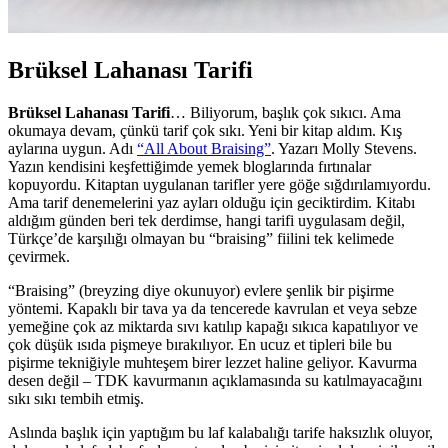
Brüksel Lahanası Tarifi
Brüksel Lahanası Tarifi
… Biliyorum, başlık çok sıkıcı. Ama
okumaya devam, çünkü tarif çok sıkı. Yeni bir kitap aldım. Kış
aylarına uygun. Adı
“All About Braising”
. Yazarı Molly Stevens.
Yazın kendisini keşfettiğimde yemek bloglarında fırtınalar
kopuyordu. Kitaptan uygulanan tarifler yere göğe sığdırılamıyordu.
Ama tarif denemelerini yaz ayları olduğu için geciktirdim. Kitabı
aldığım günden beri tek derdimse, hangi tarifi uygulasam değil,
Türkçe’de karşılığı olmayan bu “braising” fiilini tek kelimede
çevirmek.
“Braising” (breyzing diye okunuyor) evlere şenlik bir pişirme
yöntemi. Kapaklı bir tava ya da tencerede kavrulan et veya sebze
yemeğine çok az miktarda sıvı katılıp kapağı sıkıca kapatılıyor ve
çok düşük ısıda pişmeye bırakılıyor. En ucuz et tipleri bile bu
pişirme tekniğiyle muhteşem birer lezzet haline geliyor. Kavurma
desen değil – TDK kavurmanın açıklamasında su katılmayacağını
sıkı sıkı tembih etmiş.
Aslında başlık için yaptığım bu laf kalabalığı tarife haksızlık oluyor,