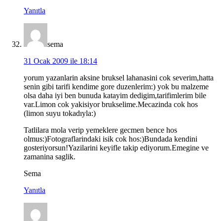
Yanıtla
sema
31 Ocak 2009 ile 18:14
yorum yazanlarin aksine bruksel lahanasini cok severim,hatta
senin gibi tarifi kendime gore duzenlerim:) yok bu malzeme
olsa daha iyi ben bunuda katayim dedigim,tarifimlerim bile
var.Limon cok yakisiyor brukselime.Mecazinda cok hos
(limon suyu tokadıyla:)
Tatlilara mola verip yemeklere gecmen bence hos
olmus:)Fotograflarindaki isik cok hos:)Bundada kendini
gosteriyorsun!Yazilarini keyifle takip ediyorum.Emegine ve
zamanina saglik.
Sema
Yanıtla