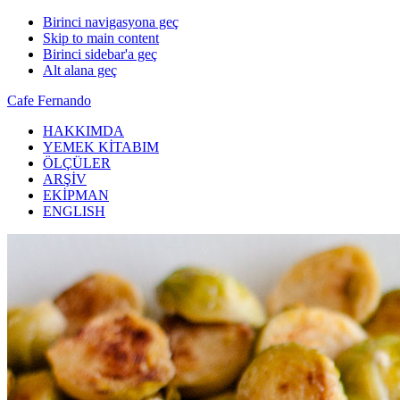
Birinci navigasyona geç
Skip to main content
Birinci sidebar'a geç
Alt alana geç
Cafe Fernando
HAKKIMDA
YEMEK KİTABIM
ÖLÇÜLER
ARŞİV
EKİPMAN
ENGLISH