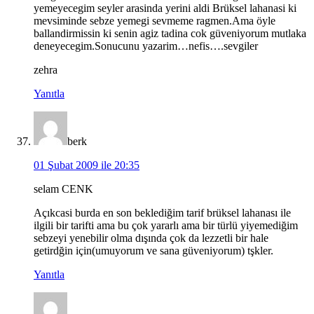
yemeyecegim seyler arasinda yerini aldi Brüksel lahanasi ki
mevsiminde sebze yemegi sevmeme ragmen.Ama öyle
ballandirmissin ki senin agiz tadina cok güveniyorum mutlaka
deneyecegim.Sonucunu yazarim…nefis….sevgiler
zehra
Yanıtla
berk
01 Şubat 2009 ile 20:35
selam CENK
Açıkcasi burda en son beklediğim tarif brüksel lahanası ile
ilgili bir tarifti ama bu çok yararlı ama bir türlü yiyemediğim
sebzeyi yenebilir olma dışında çok da lezzetli bir hale
getirdğin için(umuyorum ve sana güveniyorum) tşkler.
Yanıtla