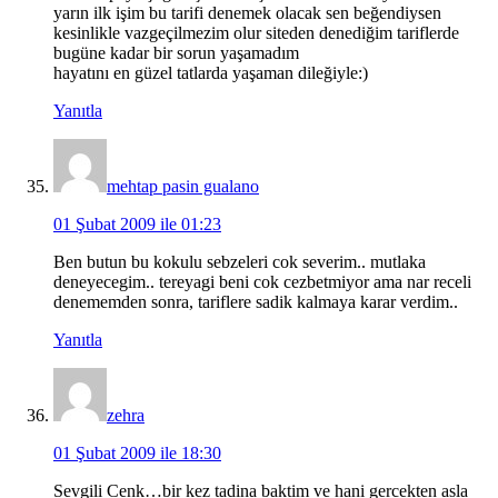
yarın ilk işim bu tarifi denemek olacak sen beğendiysen
kesinlikle vazgeçilmezim olur siteden denediğim tariflerde
bugüne kadar bir sorun yaşamadım
hayatını en güzel tatlarda yaşaman dileğiyle:)
Yanıtla
mehtap pasin gualano
01 Şubat 2009 ile 01:23
Ben butun bu kokulu sebzeleri cok severim.. mutlaka
deneyecegim.. tereyagi beni cok cezbetmiyor ama nar receli
denememden sonra, tariflere sadik kalmaya karar verdim..
Yanıtla
zehra
01 Şubat 2009 ile 18:30
Sevgili Cenk…bir kez tadina baktim ve hani gercekten asla