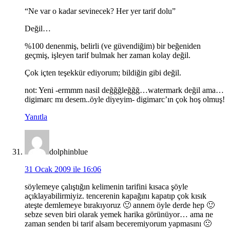
“Ne var o kadar sevinecek? Her yer tarif dolu”
Değil…
%100 denenmiş, belirli (ve güvendiğim) bir beğeniden
geçmiş, işleyen tarif bulmak her zaman kolay değil.
Çok içten teşekkür ediyorum; bildiğin gibi değil.
not: Yeni -ermmm nasil değğğleğğğ…watermark değil ama…
digimarc mı desem..öyle diyeyim- digimarc’ın çok hoş olmuş!
Yanıtla
dolphinblue
31 Ocak 2009 ile 16:06
söylemeye çalıştığın kelimenin tarifini kısaca şöyle
açıklayabilirmiyiz. tencerenin kapağını kapatıp çok kısık
ateşte demlemeye bırakıyoruz 🙂 annem öyle derde hep 🙂
sebze seven biri olarak yemek harika görünüyor… ama ne
zaman senden bi tarif alsam beceremiyorum yapmasını 🙁