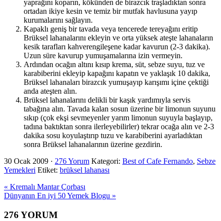
yaprağını koparın, kökünden de birazcık traşladıktan sonra
ortadan ikiye kesin ve temiz bir mutfak havlusuna yayıp
kurumalarını sağlayın.
Kapaklı geniş bir tavada veya tencerede tereyağını eritip
Brüksel lahanalarını ekleyin ve orta yüksek ateşte lahanaların
kesik tarafları kahverengileşene kadar kavurun (2-3 dakika).
Uzun süre kavurup yumuşamalarına izin vermeyin.
Ardından ocağın altını kısıp krema, süt, sebze suyu, tuz ve
karabiberini ekleyip kapağını kapatın ve yaklaşık 10 dakika,
Brüksel lahanaları birazcık yumuşayıp karışımı içine çektiği
anda ateşten alın.
Brüksel lahanalarını delikli bir kaşık yardımıyla servis
tabağına alın. Tavada kalan sosun üzerine bir limonun suyunu
sıkıp (çok ekşi sevmeyenler yarım limonun suyuyla başlayıp,
tadına baktıktan sonra ilerleyebilirler) tekrar ocağa alın ve 2-3
dakika sosu koyulaştırıp tuzu ve karabiberini ayarladıktan
sonra Brüksel lahanalarının üzerine gezdirin.
30 Ocak 2009
·
276 Yorum
Kategori:
Best of Cafe Fernando
,
Sebze
Yemekleri
Etiket:
brüksel lahanası
Previous
« Kremalı Mantar Çorbası
Post:
Next
Dünyanın En iyi 50 Yemek Blogu »
Post:
Okuyucu
276 YORUM
Etkileşimi