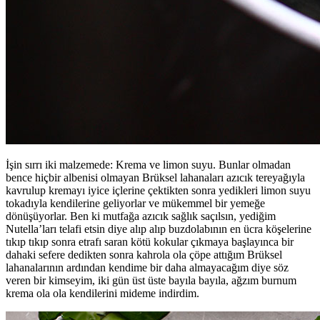
İşin sırrı iki malzemede: Krema ve limon suyu. Bunlar olmadan
bence hiçbir albenisi olmayan Brüksel lahanaları azıcık tereyağıyla
kavrulup kremayı iyice içlerine çektikten sonra yedikleri limon suyu
tokadıyla kendilerine geliyorlar ve mükemmel bir yemeğe
dönüşüyorlar. Ben ki mutfağa azıcık sağlık saçılsın, yediğim
Nutella’ları telafi etsin diye alıp alıp buzdolabının en ücra köşelerine
tıkıp tıkıp sonra etrafı saran kötü kokular çıkmaya başlayınca bir
dahaki sefere dedikten sonra kahrola ola çöpe attığım Brüksel
lahanalarının ardından kendime bir daha almayacağım diye söz
veren bir kimseyim, iki gün üst üste bayıla bayıla, ağzım burnum
krema ola ola kendilerini mideme indirdim.