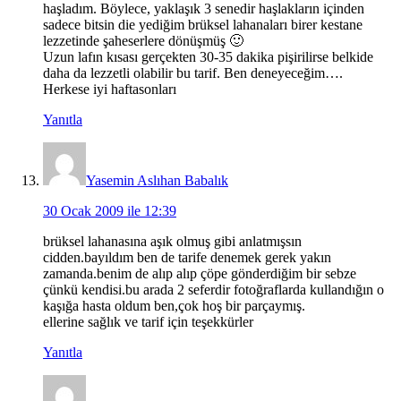
haşladım. Böylece, yaklaşık 3 senedir haşlakların içinden
sadece bitsin die yediğim brüksel lahanaları birer kestane
lezzetinde şaheserlere dönüşmüş 🙂
Uzun lafın kısası gerçekten 30-35 dakika pişirilirse belkide
daha da lezzetli olabilir bu tarif. Ben deneyeceğim….
Herkese iyi haftasonları
Yanıtla
Yasemin Aslıhan Babalık
30 Ocak 2009 ile 12:39
brüksel lahanasına aşık olmuş gibi anlatmışsın
cidden.bayıldım ben de tarife denemek gerek yakın
zamanda.benim de alıp alıp çöpe gönderdiğim bir sebze
çünkü kendisi.bu arada 2 seferdir fotoğraflarda kullandığın o
kaşığa hasta oldum ben,çok hoş bir parçaymış.
ellerine sağlık ve tarif için teşekkürler
Yanıtla