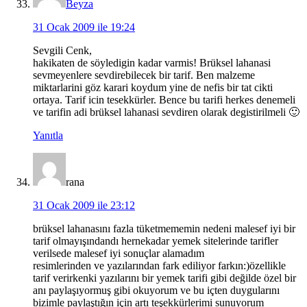
Beyza
31 Ocak 2009 ile 19:24
Sevgili Cenk,
hakikaten de söyledigin kadar varmis! Brüksel lahanasi
sevmeyenlere sevdirebilecek bir tarif. Ben malzeme
miktarlarini göz karari koydum yine de nefis bir tat cikti
ortaya. Tarif icin tesekkürler. Bence bu tarifi herkes denemeli
ve tarifin adi brüksel lahanasi sevdiren olarak degistirilmeli 🙂
Yanıtla
rana
31 Ocak 2009 ile 23:12
brüksel lahanasını fazla tüketmememin nedeni malesef iyi bir
tarif olmayışındandı hernekadar yemek sitelerinde tarifler
verilsede malesef iyi sonuçlar alamadım
resimlerinden ve yazılarından fark ediliyor farkın:)özellikle
tarif verirkenki yazılarını bir yemek tarifi gibi değilde özel bir
anı paylaşıyormuş gibi okuyorum ve bu içten duygularını
bizimle paylaştığın için artı teşekkürlerimi sunuyorum