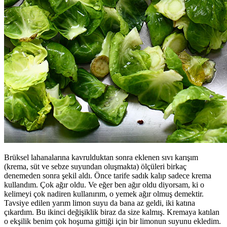
Brüksel lahanalarına kavrulduktan sonra eklenen sıvı karışım
(krema, süt ve sebze suyundan oluşmakta) ölçüleri birkaç
denemeden sonra şekil aldı. Önce tarife sadık kalıp sadece krema
kullandım. Çok ağır oldu. Ve eğer ben ağır oldu diyorsam, ki o
kelimeyi çok nadiren kullanırım, o yemek ağır olmuş demektir.
Tavsiye edilen yarım limon suyu da bana az geldi, iki katına
çıkardım. Bu ikinci değişiklik biraz da size kalmış. Kremaya katılan
o ekşilik benim çok hoşuma gittiği için bir limonun suyunu ekledim.