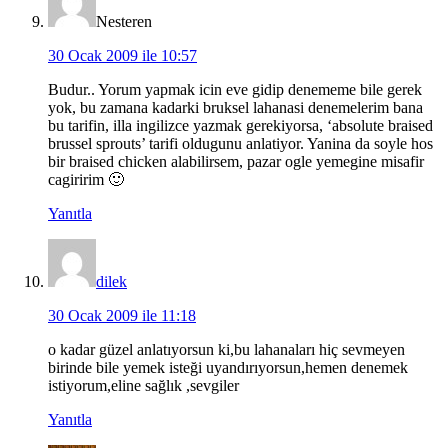
Nesteren
30 Ocak 2009 ile 10:57
Budur.. Yorum yapmak icin eve gidip denememe bile gerek
yok, bu zamana kadarki bruksel lahanasi denemelerim bana
bu tarifin, illa ingilizce yazmak gerekiyorsa, ‘absolute braised
brussel sprouts’ tarifi oldugunu anlatiyor. Yanina da soyle hos
bir braised chicken alabilirsem, pazar ogle yemegine misafir
cagiririm 🙂
Yanıtla
dilek
30 Ocak 2009 ile 11:18
o kadar güzel anlatıyorsun ki,bu lahanaları hiç sevmeyen
birinde bile yemek isteği uyandırıyorsun,hemen denemek
istiyorum,eline sağlık ,sevgiler
Yanıtla