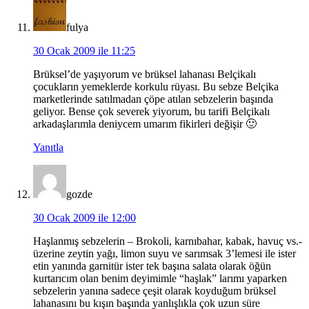
fulya
30 Ocak 2009 ile 11:25
Brüksel’de yaşıyorum ve brüksel lahanası Belçikalı
çocukların yemeklerde korkulu rüyası. Bu sebze Belçika
marketlerinde satılmadan çöpe atılan sebzelerin başında
geliyor. Bense çok severek yiyorum, bu tarifi Belçikalı
arkadaşlarımla deniycem umarım fikirleri değişir 🙂
Yanıtla
gozde
30 Ocak 2009 ile 12:00
Haşlanmış sebzelerin – Brokoli, karnıbahar, kabak, havuç vs.-
üzerine zeytin yağı, limon suyu ve sarımsak 3’lemesi ile ister
etin yanında garnitür ister tek başına salata olarak öğün
kurtarıcım olan benim deyimimle “haşlak” larımı yaparken
sebzelerin yanına sadece çeşit olarak koyduğum brüksel
lahanasını bu kışın başında yanlışlıkla çok uzun süre