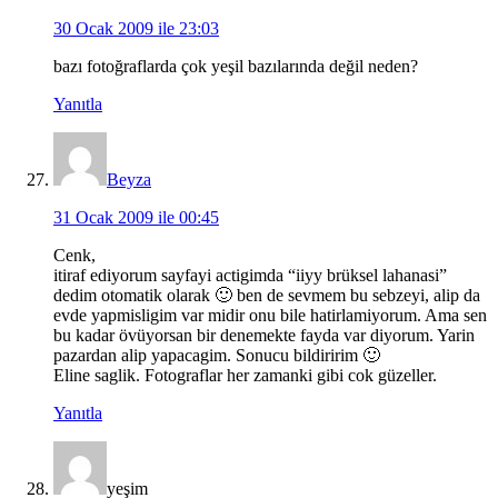
30 Ocak 2009 ile 23:03
bazı fotoğraflarda çok yeşil bazılarında değil neden?
Yanıtla
Beyza
31 Ocak 2009 ile 00:45
Cenk,
itiraf ediyorum sayfayi actigimda “iiyy brüksel lahanasi”
dedim otomatik olarak 🙂 ben de sevmem bu sebzeyi, alip da
evde yapmisligim var midir onu bile hatirlamiyorum. Ama sen
bu kadar övüyorsan bir denemekte fayda var diyorum. Yarin
pazardan alip yapacagim. Sonucu bildiririm 🙂
Eline saglik. Fotograflar her zamanki gibi cok güzeller.
Yanıtla
yeşim