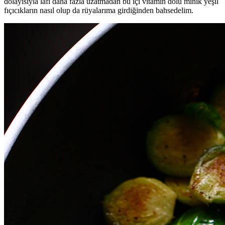
dolayısıyla lafı daha fazla uzatmadan bu içi vitamin dolu minik yeşil
fıçıcıkların nasıl olup da rüyalarıma girdiğinden bahsedelim.