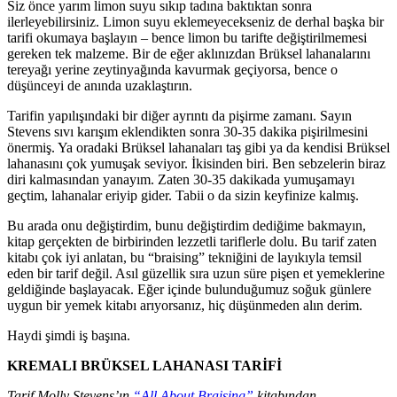
Siz önce yarım limon suyu sıkıp tadına baktıktan sonra
ilerleyebilirsiniz. Limon suyu eklemeyecekseniz de derhal başka bir
tarifi okumaya başlayın – bence limon bu tarifte değiştirilmemesi
gereken tek malzeme. Bir de eğer aklınızdan Brüksel lahanalarını
tereyağı yerine zeytinyağında kavurmak geçiyorsa, bence o
düşünceyi de anında uzaklaştırın.
Tarifin yapılışındaki bir diğer ayrıntı da pişirme zamanı. Sayın
Stevens sıvı karışım eklendikten sonra 30-35 dakika pişirilmesini
önermiş. Ya oradaki Brüksel lahanaları taş gibi ya da kendisi Brüksel
lahanasını çok yumuşak seviyor. İkisinden biri. Ben sebzelerin biraz
diri kalmasından yanayım. Zaten 30-35 dakikada yumuşamayı
geçtim, lahanalar eriyip gider. Tabii o da sizin keyfinize kalmış.
Bu arada onu değiştirdim, bunu değiştirdim dediğime bakmayın,
kitap gerçekten de birbirinden lezzetli tariflerle dolu. Bu tarif zaten
kitabı çok iyi anlatan, bu “braising” tekniğini de layıkıyla temsil
eden bir tarif değil. Asıl güzellik sıra uzun süre pişen et yemeklerine
geldiğinde başlayacak. Eğer içinde bulunduğumuz soğuk günlere
uygun bir yemek kitabı arıyorsanız, hiç düşünmeden alın derim.
Haydi şimdi iş başına.
KREMALI BRÜKSEL LAHANASI TARİFİ
Tarif Molly Stevens’ın
“All About Braising”
kitabından