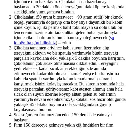
için önce onu hazırlayın. Çikolatalı sosu hazırlamaya
başlamadan 20 dakika önce tereyağını ufak küplere kesip oda
sıcaklığında yumuşamaya bırakın.
Çikolataları (50 gram bittersweet + 90 gram sütlü) bir ekmek
bıçağı yardımıyla doğrayıp orta boy ısıya dayanıklı bir kabın
içine koyun, içi iki parmak hafif fokurdayan su dolu ufak bir
tencerenin üzerine oturtarak alttan gelen buhar yardımıyla –
içinde çikolata duran kabın tabanı suya değmeyecek (
şu
fotoğrafta görebilirsiniz
) – eritin.
Çikolata tamamen eriyince kabı suyun üzerinden alıp
tereyağını ekleyin ve bir spatula yardımıyla bütün tereyağı
parçaları kaybolana dek, yaklaşık 5 dakika boyunca karıştırın.
Çikolatanın çok sıcak olmamasına dikkat edin. Tereyağını
yedirebilecek kadar sıcak ama eklediğinizde anında
eritmeyecek kadar ılık olması lazım. Genişce bir karıştırma
kabında spatula yardımıyla kabın kenarlarına bastırarak
karıştırmak işinizi kolaylaştıracaktır. Bu sürenin sonunda hala
tereyağı parçaları görüyorsanız kabı ateşten alınmış ama hala
sıcak olan suyun üzerine koyup alttan gelen su buharının
yardımıyla devam edebilirsiniz. Çikolatalı sos hazır olduğunda
yaklaşık 45 dakika boyunca oda sıcaklığında soğuyup
koyulaşmaya bırakın.
Sos soğurken fırınınızı önceden 150 derecede ısıtmaya
başlayın.
Fırın 150 dereceye gelmeye yakın çiğ fındıkları bir fırın