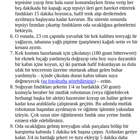
tepsisine yayıp fırın hala ısınır konumdayken fırına verip her
beş dakikada bir kapağı açıp tepsiyi ileri geri hareket ettirerek
fındıkları 15 dakika boyunca, hafif renk alıp derilerinden
ayrılmaya başlayana kadar kavurun. Bu sürenin sonunda
tepsiyi fırından çıkartıp fındıkların oda sıcaklığına gelmelerini
bekleyin.
O esnada, 23 cm çapında yuvarlak bir kek kalıbını tereyağı ile
yağlayın, tabanına yağlı pişirme (parşömen) kağıdı serin ve bir
kenara ayırın.
Kek kısmını hazırlamak için çikolatayı (180 gram bittersweet)
bir ekmek bıçağı yardımıyla doğrayıp orta boy ısıya dayanıklı
bir kabın içine koyun, içi iki parmak hafif fokurdayan su dolu
ufak bir tencerenin üzerine oturtarak alttan gelen buhar
yardımıyla – içinde çikolata duran kabın tabanı suya
değmeyecek (
şu fotoğrafta görebilirsiniz
) – eritin.
Soğuyan fındıkları şekerin 1/4 su bardaklık (50 gram)
kısmıyla beraber bir mutfak robotunun (veya öğütebilecek
herhangi başka bir aletin) haznesine koyup un haline gelene
kadar kısa aralıklarla çalıştırarak geçirin. Bu adımda mutfak
robotunun başından ayrılmayın ve öğütme işlemini yakından
izleyin. Çok uzun süre öğütürseniz fındık unu yerine fındık
ezmesi elde edebilirsiniz.
Oda sıcaklığına gelmiş tereyağını ufak parçalara bölüp bir
karıştırma kabında 1 dakika tek başına çırpın. Ardından geriye
kalan 3/4 su bardağı şekeri ve tuzu ekleyip 5 dakika daha