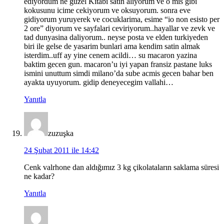
ediyordum ne guzel Kitabi satin aliyorum ve o mis gibi
kokusunu icime cekiyorum ve oksuyorum. sonra eve
gidiyorum yuruyerek ve cocuklarima, esime “io non esisto per
2 ore” diyorum ve sayfalari ceviriyorum..hayallar ve zevk ve
tad dunyasina daliyorum.. neyse posta ve elden turkiyeden
biri ile gelse de yasarim bunlari ama kendim satin almak
isterdim..uff ay yine cenem acildi… su macaron yazina
baktim gecen gun. macaron’u iyi yapan fransiz pastane luks
ismini unuttum simdi milano’da sube acmis gecen bahar ben
ayakta uyuyorum. gidip deneyecegim vallahi…
Yanıtla
zuzuşka
24 Şubat 2011 ile 14:42
Cenk valrhone dan aldığımız 3 kg çikolataların saklama süresi
ne kadar?
Yanıtla