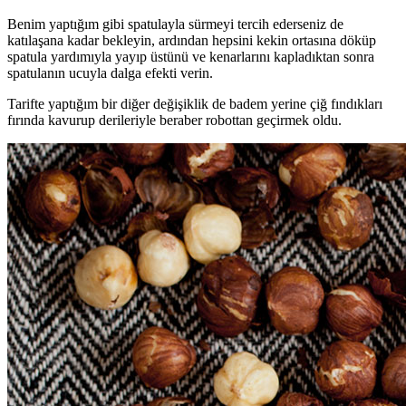
Benim yaptığım gibi spatulayla sürmeyi tercih ederseniz de
katılaşana kadar bekleyin, ardından hepsini kekin ortasına döküp
spatula yardımıyla yayıp üstünü ve kenarlarını kapladıktan sonra
spatulanın ucuyla dalga efekti verin.
Tarifte yaptığım bir diğer değişiklik de badem yerine çiğ fındıkları
fırında kavurup derileriyle beraber robottan geçirmek oldu.