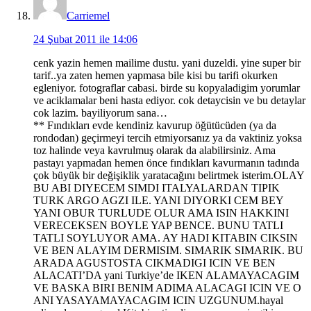
Carriemel
24 Şubat 2011 ile 14:06
cenk yazin hemen mailime dustu. yani duzeldi. yine super bir
tarif..ya zaten hemen yapmasa bile kisi bu tarifi okurken
egleniyor. fotograflar cabasi. birde su kopyaladigim yorumlar
ve aciklamalar beni hasta ediyor. cok detaycisin ve bu detaylar
cok lazim. bayiliyorum sana…
** Fındıkları evde kendiniz kavurup öğütücüden (ya da
rondodan) geçirmeyi tercih etmiyorsanız ya da vaktiniz yoksa
toz halinde veya kavrulmuş olarak da alabilirsiniz. Ama
pastayı yapmadan hemen önce fındıkları kavurmanın tadında
çok büyük bir değişiklik yaratacağını belirtmek isterim.OLAY
BU ABI DIYECEM SIMDI ITALYALARDAN TIPIK
TURK ARGO AGZI ILE. YANI DIYORKI CEM BEY
YANI OBUR TURLUDE OLUR AMA ISIN HAKKINI
VERECEKSEN BOYLE YAP BENCE. BUNU TATLI
TATLI SOYLUYOR AMA. AY HADI KITABIN CIKSIN
VE BEN ALAYIM DERMISIM. SIMARIK SIMARIK. BU
ARADA AGUSTOSTA CIKMADIGI ICIN VE BEN
ALACATI’DA yani Turkiye’de IKEN ALAMAYACAGIM
VE BASKA BIRI BENIM ADIMA ALACAGI ICIN VE O
ANI YASAYAMAYACAGIM ICIN UZGUNUM.hayal