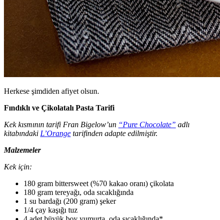
Herkese şimdiden afiyet olsun.
Fındıklı ve Çikolatalı Pasta Tarifi
Kek kısmının tarifi Fran Bigelow’un
“Pure Chocolate”
adlı
kitabındaki
L’Orange
tarifinden adapte edilmiştir.
Malzemeler
Kek için:
180 gram bittersweet (%70 kakao oranı) çikolata
180 gram tereyağı, oda sıcaklığında
1 su bardağı (200 gram) şeker
1/4 çay kaşığı tuz
4 adet büyük boy yumurta, oda sıcaklığında*