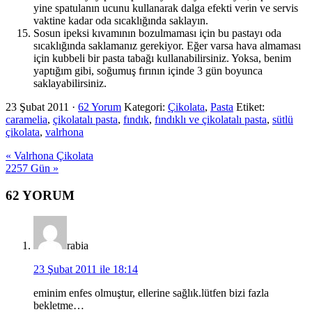
yine spatulanın ucunu kullanarak dalga efekti verin ve servis
vaktine kadar oda sıcaklığında saklayın.
Sosun ipeksi kıvamının bozulmaması için bu pastayı oda
sıcaklığında saklamanız gerekiyor. Eğer varsa hava almaması
için kubbeli bir pasta tabağı kullanabilirsiniz. Yoksa, benim
yaptığım gibi, soğumuş fırının içinde 3 gün boyunca
saklayabilirsiniz.
23 Şubat 2011
·
62 Yorum
Kategori:
Çikolata
,
Pasta
Etiket:
caramelia
,
çikolatalı pasta
,
fındık
,
fındıklı ve çikolatalı pasta
,
sütlü
çikolata
,
valrhona
Previous
« Valrhona Çikolata
Post:
Next
2257 Gün »
Post:
Okuyucu
62 YORUM
Etkileşimi
rabia
23 Şubat 2011 ile 18:14
eminim enfes olmuştur, ellerine sağlık.lütfen bizi fazla
bekletme…