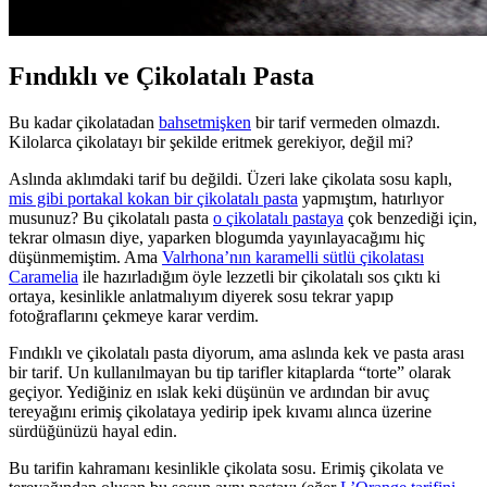
Fındıklı ve Çikolatalı Pasta
Bu kadar çikolatadan
bahsetmişken
bir tarif vermeden olmazdı.
Kilolarca çikolatayı bir şekilde eritmek gerekiyor, değil mi?
Aslında aklımdaki tarif bu değildi. Üzeri lake çikolata sosu kaplı,
mis gibi portakal kokan bir çikolatalı pasta
yapmıştım, hatırlıyor
musunuz? Bu çikolatalı pasta
o çikolatalı pastaya
çok benzediği için,
tekrar olmasın diye, yaparken blogumda yayınlayacağımı hiç
düşünmemiştim. Ama
Valrhona’nın karamelli sütlü çikolatası
Caramelia
ile hazırladığım öyle lezzetli bir çikolatalı sos çıktı ki
ortaya, kesinlikle anlatmalıyım diyerek sosu tekrar yapıp
fotoğraflarını çekmeye karar verdim.
Fındıklı ve çikolatalı pasta diyorum, ama aslında kek ve pasta arası
bir tarif. Un kullanılmayan bu tip tarifler kitaplarda “torte” olarak
geçiyor. Yediğiniz en ıslak keki düşünün ve ardından bir avuç
tereyağını erimiş çikolataya yedirip ipek kıvamı alınca üzerine
sürdüğünüzü hayal edin.
Bu tarifin kahramanı kesinlikle çikolata sosu. Erimiş çikolata ve