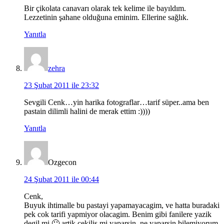
Bir çikolata canavarı olarak tek kelime ile bayıldım.
Lezzetinin şahane olduğuna eminim. Ellerine sağlık.
Yanıtla
zehra
23 Şubat 2011 ile 23:32
Sevgili Cenk…yin harika fotograflar…tarif süper..ama ben
pastain dilimli halini de merak ettim :))))
Yanıtla
Ozgecon
24 Şubat 2011 ile 00:44
Cenk,
Buyuk ihtimalle bu pastayi yapamayacagim, ve hatta buradaki
pek cok tarifi yapmiyor olacagim. Benim gibi fanilere yazik
degil mi 🙂 artik cekilis mi yaparsin, ne yaparsin bilemiyorum