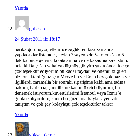
Yanıtla
gul esen
24 Şubat 2011 ile 18:17
harika görünüyor, ellerinize sağlık, en kısa zamanda
yapılacaklar listemde , neden ? sayenizde Valrhona’dan 5
dakika önce gelen çikolatalarıma ve de kakaoma kavuştum.
hele ki Datça’da vaha’ya düşmüş gibiyim şu an.öncelikle çok
çok teşekkür ediyorum bu kadar faydalı ve önemli bilgileri
bizlere aktardığınız için.Merve hn.ve Ersin bey çok nazik ve
ilgililerdi,caramelia bir sonraki siparişime kaldı,ama tadına
baktım, harikaaa,.şimdilik ne kadar tüketebiliyorum, bir
denemek istiyorum.kuvertürlerimi İstanbul veya İzmir’e
gittikçe alıyordum, şimdi bu güzel markayla sayenizde
tanıştım ve çok şey kolaylaştı.çok teşekkürler tekrar
Yanıtla
gökşen demir