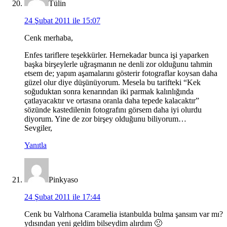
Tülin
24 Şubat 2011 ile 15:07
Cenk merhaba,
Enfes tariflere teşekkürler. Hernekadar bunca işi yaparken
başka birşeylerle uğraşmanın ne denli zor olduğunu tahmin
etsem de; yapım aşamalarını gösterir fotograflar koysan daha
güzel olur diye düşünüyorum. Mesela bu tarifteki “Kek
soğuduktan sonra kenarından iki parmak kalınlığında
çatlayacaktır ve ortasına oranla daha tepede kalacaktır”
sözünde kastedilenin fotografını görsem daha iyi olurdu
diyorum. Yine de zor birşey olduğunu biliyorum…
Sevgiler,
Yanıtla
Pinkyaso
24 Şubat 2011 ile 17:44
Cenk bu Valrhona Caramelia istanbulda bulma şansım var mı?
ydısından yeni geldim bilseydim alırdım 🙁