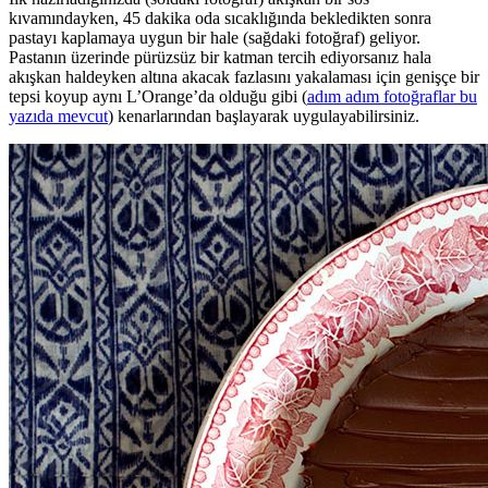
kıvamındayken, 45 dakika oda sıcaklığında bekledikten sonra
pastayı kaplamaya uygun bir hale (sağdaki fotoğraf) geliyor.
Pastanın üzerinde pürüzsüz bir katman tercih ediyorsanız hala
akışkan haldeyken altına akacak fazlasını yakalaması için genişçe bir
tepsi koyup aynı L’Orange’da olduğu gibi (
adım adım fotoğraflar bu
yazıda mevcut
) kenarlarından başlayarak uygulayabilirsiniz.