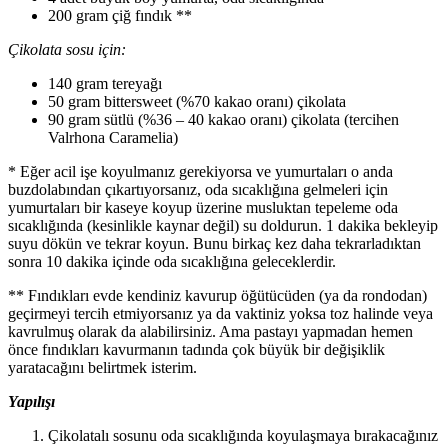
200 gram çiğ fındık **
Çikolata sosu için:
140 gram tereyağı
50 gram bittersweet (%70 kakao oranı) çikolata
90 gram sütlü (%36 – 40 kakao oranı) çikolata (tercihen
Valrhona Caramelia)
* Eğer acil işe koyulmanız gerekiyorsa ve yumurtaları o anda
buzdolabından çıkartıyorsanız, oda sıcaklığına gelmeleri için
yumurtaları bir kaseye koyup üzerine musluktan tepeleme oda
sıcaklığında (kesinlikle kaynar değil) su doldurun. 1 dakika bekleyip
suyu dökün ve tekrar koyun. Bunu birkaç kez daha tekrarladıktan
sonra 10 dakika içinde oda sıcaklığına geleceklerdir.
** Fındıkları evde kendiniz kavurup öğütücüden (ya da rondodan)
geçirmeyi tercih etmiyorsanız ya da vaktiniz yoksa toz halinde veya
kavrulmuş olarak da alabilirsiniz. Ama pastayı yapmadan hemen
önce fındıkları kavurmanın tadında çok büyük bir değişiklik
yaratacağını belirtmek isterim.
Yapılışı
Çikolatalı sosunu oda sıcaklığında koyulaşmaya bırakacağınız