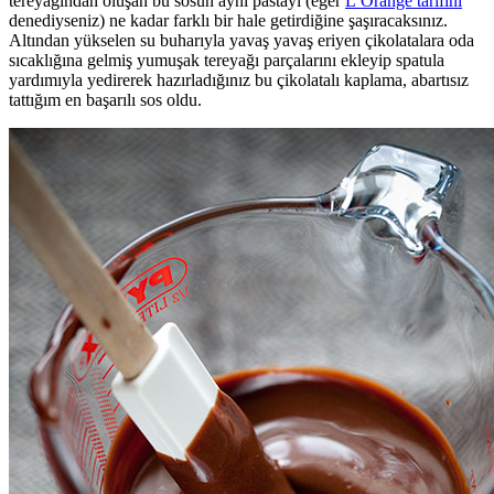
tereyağından oluşan bu sosun aynı pastayı (eğer
L’Orange tarifini
denediyseniz) ne kadar farklı bir hale getirdiğine şaşıracaksınız.
Altından yükselen su buharıyla yavaş yavaş eriyen çikolatalara oda
sıcaklığına gelmiş yumuşak tereyağı parçalarını ekleyip spatula
yardımıyla yedirerek hazırladığınız bu çikolatalı kaplama, abartısız
tattığım en başarılı sos oldu.