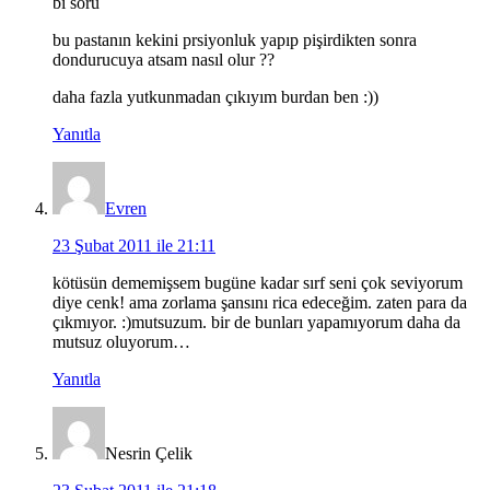
bi soru
bu pastanın kekini prsiyonluk yapıp pişirdikten sonra
dondurucuya atsam nasıl olur ??
daha fazla yutkunmadan çıkıyım burdan ben :))
Yanıtla
Evren
23 Şubat 2011 ile 21:11
kötüsün dememişsem bugüne kadar sırf seni çok seviyorum
diye cenk! ama zorlama şansını rica edeceğim. zaten para da
çıkmıyor. :)mutsuzum. bir de bunları yapamıyorum daha da
mutsuz oluyorum…
Yanıtla
Nesrin Çelik