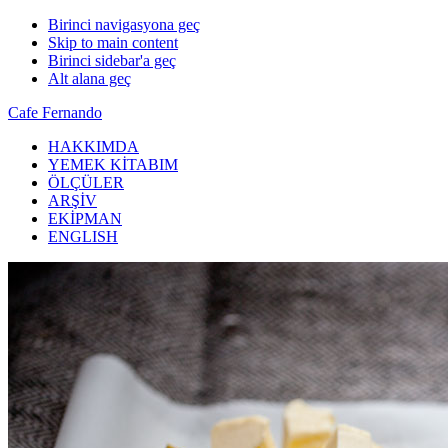
Birinci navigasyona geç
Skip to main content
Birinci sidebar'a geç
Alt alana geç
Cafe Fernando
HAKKIMDA
YEMEK KİTABIM
ÖLÇÜLER
ARŞİV
EKİPMAN
ENGLISH