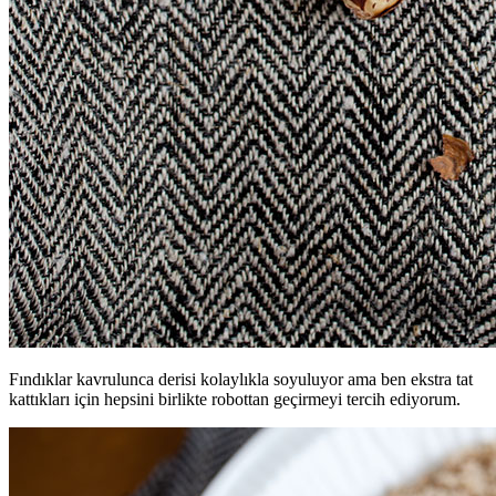
Fındıklar kavrulunca derisi kolaylıkla soyuluyor ama ben ekstra tat
kattıkları için hepsini birlikte robottan geçirmeyi tercih ediyorum.