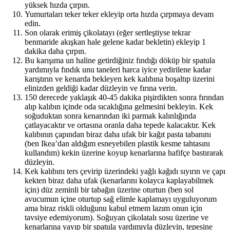
yüksek hızda çırpın.
Yumurtaları teker teker ekleyip orta hızda çırpmaya devam
edin.
Son olarak erimiş çikolatayı (eğer sertleştiyse tekrar
benmaride akışkan hale gelene kadar bekletin) ekleyip 1
dakika daha çırpın.
Bu karışıma un haline getirdiğiniz fındığı döküp bir spatula
yardımıyla fındık unu taneleri harca iyice yedirilene kadar
karıştırın ve kenarda bekleyen kek kalıbına boşaltıp üzerini
elinizden geldiği kadar düzleyin ve fırına verin.
150 derecede yaklaşık 40-45 dakika pişirdikten sonra fırından
alıp kalıbın içinde oda sıcaklığına gelmesini bekleyin. Kek
soğuduktan sonra kenarından iki parmak kalınlığında
çatlayacaktır ve ortasına oranla daha tepede kalacaktır. Kek
kalıbının çapından biraz daha ufak bir kağıt pasta tabanını
(ben Ikea’dan aldığım esneyebilen plastik kesme tahtasını
kullandım) kekin üzerine koyup kenarlarına hafifçe bastırarak
düzleyin.
Kek kalıbını ters çevirip üzerindeki yağlı kağıdı sıyırın ve çapı
kekten biraz daha ufak (kenarlarını kolayca kaplayabilmek
için) düz zeminli bir tabağın üzerine oturtun (ben sol
avucumun içine oturtup sağ elimle kaplamayı uyguluyorum
ama biraz riskli olduğunu kabul etmem lazım onun için
tavsiye edemiyorum). Soğuyan çikolatalı sosu üzerine ve
kenarlarına yayıp bir spatula yardımıyla düzleyin, tepesine