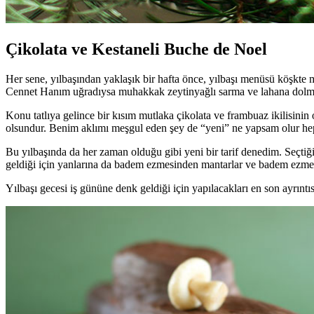
Çikolata ve Kestaneli Buche de Noel
Her sene, yılbaşından yaklaşık bir hafta önce, yılbaşı menüsü köşkte m
Cennet Hanım uğradıysa muhakkak zeytinyağlı sarma ve lahana dolması
Konu tatlıya gelince bir kısım mutlaka çikolata ve frambuaz ikilisinin
olsundur. Benim aklımı meşgul eden şey de “yeni” ne yapsam olur he
Bu yılbaşında da her zaman olduğu gibi yeni bir tarif denedim. Seçtiğ
geldiği için yanlarına da badem ezmesinden mantarlar ve badem ezmesi
Yılbaşı gecesi iş gününe denk geldiği için yapılacakları en son ayrın