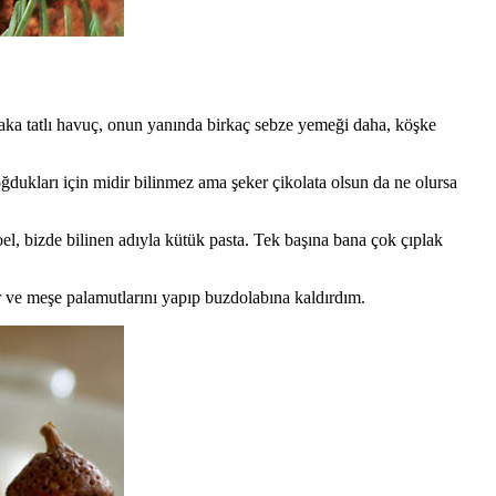
utlaka tatlı havuç, onun yanında birkaç sebze yemeği daha, köşke
oğdukları için midir bilinmez ama şeker çikolata olsun da ne olursa
el, bizde bilinen adıyla kütük pasta. Tek başına bana çok çıplak
ar ve meşe palamutlarını yapıp buzdolabına kaldırdım.