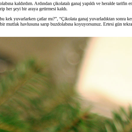
labına kaldırdım. Ardından çikolatalı ganaj yapıldı ve heralde tarifin 
irip her şeyi bir araya getirmesi kaldı.
 kek yuvarlarken çatlar mı?”, “Çikolata ganaj yuvarladıktan sonra ken
 bir mutfak havlusuna sarıp buzdolabına koyuyorsunuz. Ertesi gün tekrar