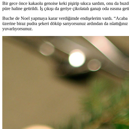
Bir gece önce kakaolu genoise keki pişirip sıkıca sardım, onu da buzdo
püre haline getirildi. İş çıkışı da geriye çikolatalı ganajı oda ısısına get
Buche de Noel yapmaya karar verdiğimde endişelerim vardı. “Acaba bu
üzerine biraz pudra şekeri döküp sarıyorsunuz ardından da ıslattığınız
yuvarlıyorsunuz.