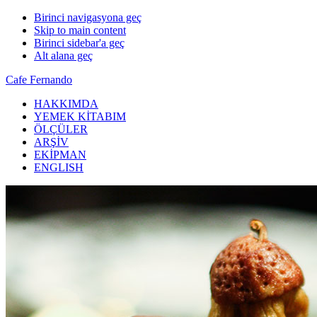
Birinci navigasyona geç
Skip to main content
Birinci sidebar'a geç
Alt alana geç
Cafe Fernando
HAKKIMDA
YEMEK KİTABIM
ÖLÇÜLER
ARŞİV
EKİPMAN
ENGLISH