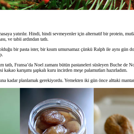
asaya yatırılır. Hindi, hindi sevmeyenler için alternatif bir protein, m
, ve tabii ardından tatlı.
 olduğu bir pasta ister, bir kısım umursamaz çünkü Ralph ile aynı gün d
p.
im tatlı, Fransa’da Noel zamanı bütün pastaneleri süsleyen Buche de No
 kakao karışımı şapkalı kuru incirden meşe palamutları hazırladım.
tısına kadar planlamak gerekiyordu. Yemekten iki gün önce alttaki mant