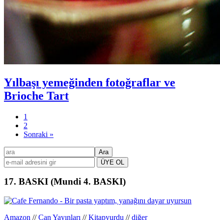
Yılbaşı yemeğinden fotoğraflar ve
Brioche Tart
Sayfa
1
Sayfa
2
Sonraki »
Birincil
ara
kenar
çubuğu
17. BASKI (Mundi 4. BASKI)
Amazon
//
Can Yayınları
//
Kitapyurdu
//
diğer