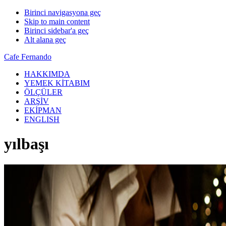
Birinci navigasyona geç
Skip to main content
Birinci sidebar'a geç
Alt alana geç
Cafe Fernando
HAKKIMDA
YEMEK KİTABIM
ÖLÇÜLER
ARŞİV
EKİPMAN
ENGLISH
yılbaşı