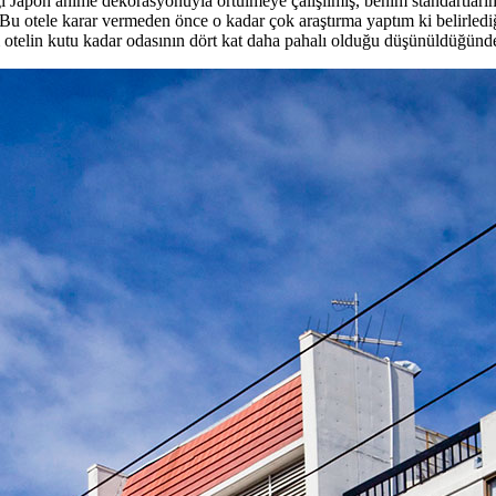
liği Japon anime dekorasyonuyla örtülmeye çalışılmış, benim standartla
 Bu otele karar vermeden önce o kadar çok araştırma yaptım ki belirlediğ
ım otelin kutu kadar odasının dört kat daha pahalı olduğu düşünüldüğünd