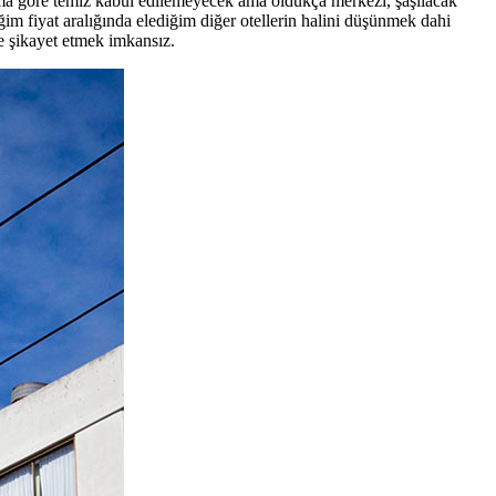
rıma göre temiz kabul edilemeyecek ama oldukça merkezi, şaşılacak
im fiyat aralığında elediğim diğer otellerin halini düşünmek dahi
e şikayet etmek imkansız.