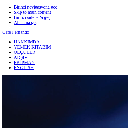
Birinci navigasyona geç
Skip to main content
Birinci sidebar'a geç
Alt alana geç
Cafe Fernando
HAKKIMDA
YEMEK KİTABIM
ÖLÇÜLER
ARŞİV
EKİPMAN
ENGLISH