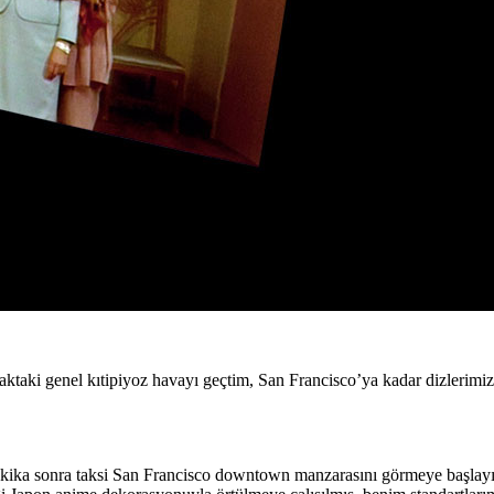
aki genel kıtipiyoz havayı geçtim, San Francisco’ya kadar dizlerimiz 
 dakika sonra taksi San Francisco downtown manzarasını görmeye başlayın