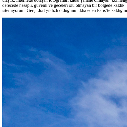
ulaştık. Internette dolaşan fotoğrafları kadar şahane olmayan, köhne
derecede hesaplı, güvenli ve geceleri ölü olmayan bir bölgede kaldık.
istemiyorum. Gerçi dört yıldızlı olduğunu iddia eden Paris’te kaldığ