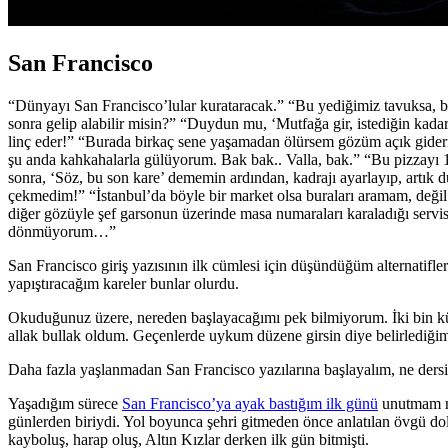
San Francisco
“Dünyayı San Francisco’lular kurataracak.” “Bu yediğimiz tavuksa, b
sonra gelip alabilir misin?” “Duydun mu, ‘Mutfağa gir, istediğin kad
linç eder!” “Burada birkaç sene yaşamadan ölürsem gözüm açık giderim
şu anda kahkahalarla gülüyorum. Bak bak.. Valla, bak.” “Bu pizzayı 10
sonra, ‘Söz, bu son kare’ dememin ardından, kadrajı ayarlayıp, artık 
çekmedim!” “İstanbul’da böyle bir market olsa buraları aramam, değil 
diğer gözüyle şef garsonun üzerinde masa numaraları karaladığı servis 
dönmüyorum…”
San Francisco giriş yazısının ilk cümlesi için düşündüğüm alternatifler
yapıştıracağım kareler bunlar olurdu.
Okuduğunuz üzere, nereden başlayacağımı pek bilmiyorum. İki bin küs
allak bullak oldum. Geçenlerde uykum düzene girsin diye belirlediği
Daha fazla yaşlanmadan San Francisco yazılarına başlayalım, ne ders
Yaşadığım sürece
San Francisco’ya ayak bastığım ilk günü
unutmam mü
günlerden biriydi. Yol boyunca şehri gitmeden önce anlatılan övgü dol
kayboluş, harap oluş, Altın Kızlar derken ilk gün bitmişti.