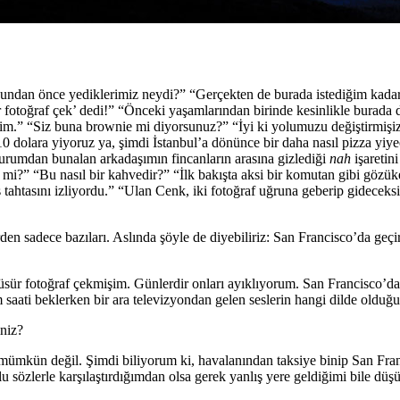
undan önce yediklerimiz neydi?” “Gerçekten de burada istediğim kadar 
ar fotoğraf çek’ dedi!” “Önceki yaşamlarından birinde kesinlikle burad
.” “Siz buna brownie mi diyorsunuz?” “İyi ki yolumuzu değiştirmişiz.” 
 dolara yiyoruz ya, şimdi İstanbul’a dönünce bir daha nasıl pizza yiye
durumdan bunalan arkadaşımın fincanların arasına gizlediği
nah
işaretin
mi?” “Bu nasıl bir kahvedir?” “İlk bakışta aksi bir komutan gibi gözüke
tahtasını izliyordu.” “Ulan Cenk, iki fotoğraf uğruna geberip gideceksin
den sadece bazıları. Aslında şöyle de diyebiliriz: San Francisco’da geçir
ür fotoğraf çekmişim. Günlerdir onları ayıklıyorum. San Francisco’da
m saati beklerken bir ara televizyondan gelen seslerin hangi dilde ol
iniz?
mkün değil. Şimdi biliyorum ki, havalanından taksiye binip San Franc
u sözlerle karşılaştırdığımdan olsa gerek yanlış yere geldiğimi bile dü