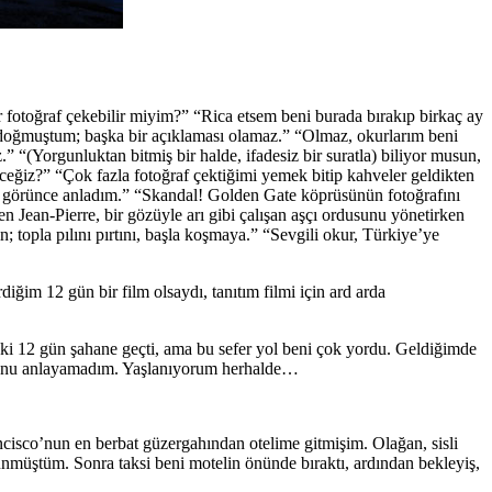
fotoğraf çekebilir miyim?” “Rica etsem beni burada bırakıp birkaç ay
a doğmuştum; başka bir açıklaması olamaz.” “Olmaz, okurlarım beni
“(Yorgunluktan bitmiş bir halde, ifadesiz bir suratla) biliyor musun,
ceğiz?” “Çok fazla fotoğraf çektiğimi yemek bitip kahveler geldikten
i görünce anladım.” “Skandal! Golden Gate köprüsünün fotoğrafını
n Jean-Pierre, bir gözüyle arı gibi çalışan aşçı ordusunu yönetirken
; topla pılını pırtını, başla koşmaya.” “Sevgili okur, Türkiye’ye
diğim 12 gün bir film olsaydı, tanıtım filmi için ard arda
ki 12 gün şahane geçti, ama bu sefer yol beni çok yordu. Geldiğimde
duğunu anlayamadım. Yaşlanıyorum herhalde…
isco’nun en berbat güzergahından otelime gitmişim. Olağan, sisli
şünmüştüm. Sonra taksi beni motelin önünde bıraktı, ardından bekleyiş,