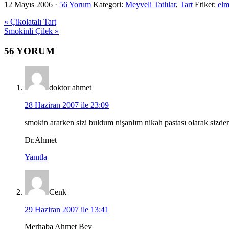
12 Mayıs 2006
·
56 Yorum
Kategori:
Meyveli Tatlılar
,
Tart
Etiket:
elm
Previous
« Çikolatalı Tart
Post:
Next
Smokinli Çilek »
Post:
Okuyucu
56 YORUM
Etkileşimi
doktor ahmet
28 Haziran 2007 ile 23:09
smokin ararken sizi buldum nişanlım nikah pastası olarak sizden
Dr.Ahmet
Yanıtla
Cenk
29 Haziran 2007 ile 13:41
Merhaba Ahmet Bey