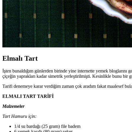
Elmalı Tart
İşten bunaldığım günlerden birinde yine internette yemek bloglarını ge
çiçeğin yaprakları kadar simetrik yerleştirilmişti. Kesinlikle bunu b
Tarifi denemeye karar verdiğim zaman çok aradım fakat maalesef b
ELMALI TART TARİFİ
Malzemeler
Tart Hamuru için:
1/4 su bardağı (25 gram) file badem
6 yemek kaşığı (80 gram) şeker