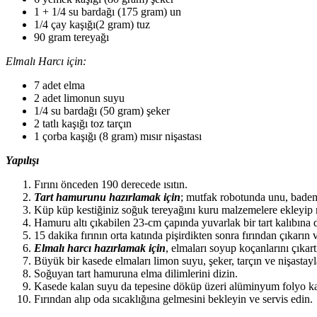
1 + 1/4 su bardağı (175 gram) un
1/4 çay kaşığı(2 gram) tuz
90 gram tereyağı
Elmalı Harcı için:
7 adet elma
2 adet limonun suyu
1/4 su bardağı (50 gram) şeker
2 tatlı kaşığı toz tarçın
1 çorba kaşığı (8 gram) mısır nişastası
Yapılışı
Fırını önceden 190 derecede ısıtın.
Tart hamurunu hazırlamak için
; mutfak robotunda unu, bademi,
Küp küp kestiğiniz soğuk tereyağını kuru malzemelere ekleyip m
Hamuru altı çıkabilen 23-cm çapında yuvarlak bir tart kalıbına dö
15 dakika fırının orta katında pişirdikten sonra fırından çıkarı
Elmalı harcı hazırlamak için
, elmaları soyup koçanlarını çıkart
Büyük bir kasede elmaları limon suyu, şeker, tarçın ve nişastayl
Soğuyan tart hamuruna elma dilimlerini dizin.
Kasede kalan suyu da tepesine döküp üzeri alüminyum folyo kapa
Fırından alıp oda sıcaklığına gelmesini bekleyin ve servis edin.