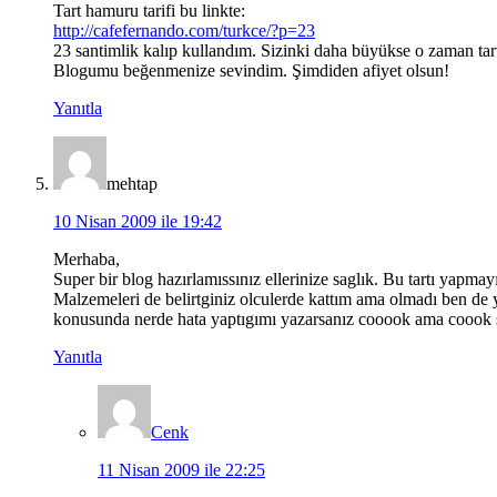
Tart hamuru tarifi bu linkte:
http://cafefernando.com/turkce/?p=23
23 santimlik kalıp kullandım. Sizinki daha büyükse o zaman tart
Blogumu beğenmenize sevindim. Şimdiden afiyet olsun!
Yanıtla
mehtap
10 Nisan 2009 ile 19:42
Merhaba,
Super bir blog hazırlamıssınız ellerinize saglık. Bu tartı yapm
Malzemeleri de belirtginiz olculerde kattım ama olmadı ben de 
konusunda nerde hata yaptıgımı yazarsanız cooook ama coook 
Yanıtla
Cenk
11 Nisan 2009 ile 22:25