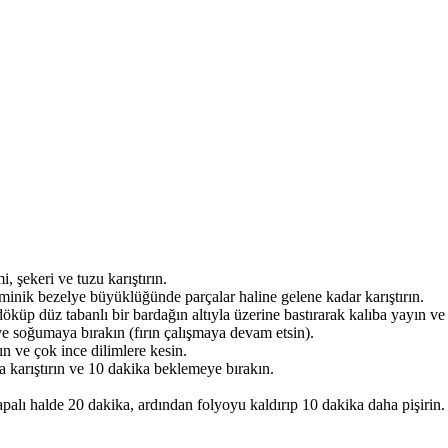
 şekeri ve tuzu karıştırın.
inik bezelye büyüklüğünde parçalar haline gelene kadar karıştırın.
küp düz tabanlı bir bardağın altıyla üzerine bastırarak kalıba yayın ve k
n ve soğumaya bırakın (fırın çalışmaya devam etsin).
ın ve çok ince dilimlere kesin.
a karıştırın ve 10 dakika beklemeye bırakın.
lı halde 20 dakika, ardından folyoyu kaldırıp 10 dakika daha pişirin.