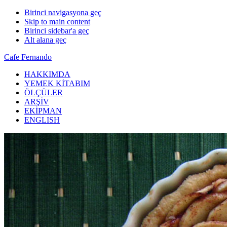
Birinci navigasyona geç
Skip to main content
Birinci sidebar'a geç
Alt alana geç
Cafe Fernando
HAKKIMDA
YEMEK KİTABIM
ÖLÇÜLER
ARŞİV
EKİPMAN
ENGLISH