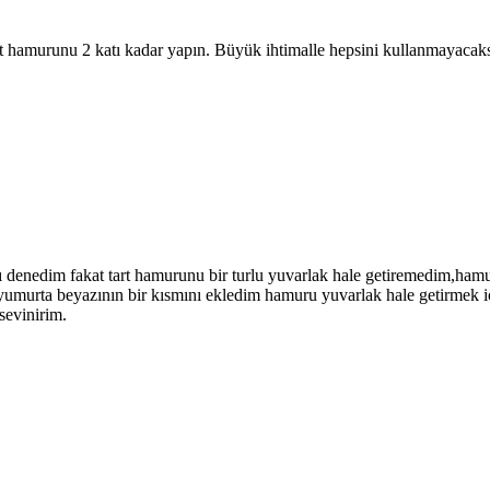
 hamurunu 2 katı kadar yapın. Büyük ihtimalle hepsini kullanmayacaksını
ayı denedim fakat tart hamurunu bir turlu yuvarlak hale getiremedim,ha
yumurta beyazının bir kısmını ekledim hamuru yuvarlak hale getirmek i
sevinirim.