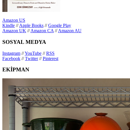
Amazon US
Kindle
//
Apple Books
//
Google Play
Amazon UK
//
Amazon CA
//
Amazon AU
SOSYAL MEDYA
Instagram
//
YouTube
//
RSS
Facebook
//
Twitter
//
Pinterest
EKİPMAN