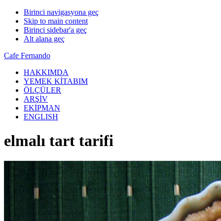
Birinci navigasyona geç
Skip to main content
Birinci sidebar'a geç
Alt alana geç
Cafe Fernando
HAKKIMDA
YEMEK KİTABIM
ÖLÇÜLER
ARŞİV
EKİPMAN
ENGLISH
elmalı tart tarifi