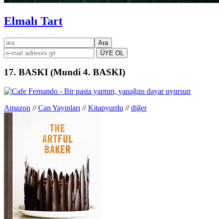
Elmalı Tart
Birincil
ara
kenar
çubuğu
17. BASKI (Mundi 4. BASKI)
Amazon
//
Can Yayınları
//
Kitapyurdu
//
diğer