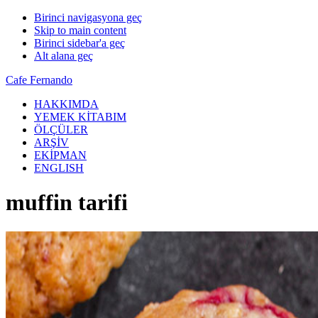
Birinci navigasyona geç
Skip to main content
Birinci sidebar'a geç
Alt alana geç
Cafe Fernando
HAKKIMDA
YEMEK KİTABIM
ÖLÇÜLER
ARŞİV
EKİPMAN
ENGLISH
muffin tarifi