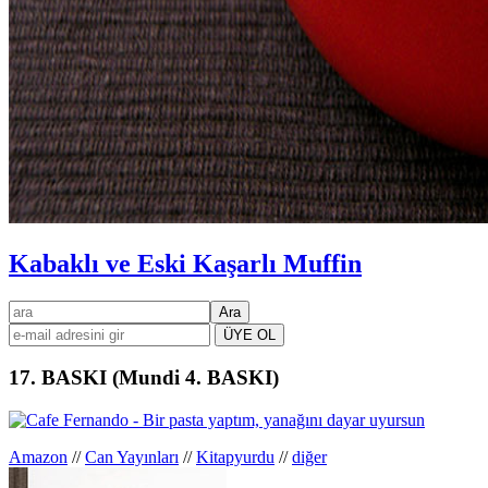
Kabaklı ve Eski Kaşarlı Muffin
Birincil
ara
kenar
çubuğu
17. BASKI (Mundi 4. BASKI)
Amazon
//
Can Yayınları
//
Kitapyurdu
//
diğer