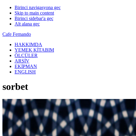
Birinci navigasyona geç
Skip to main content
Birinci sidebar'a geç
Alt alana geç
Cafe Fernando
HAKKIMDA
YEMEK KİTABIM
ÖLÇÜLER
ARŞİV
EKİPMAN
ENGLISH
sorbet