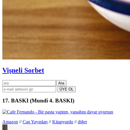
Vişneli Sorbet
Birincil
ara
kenar
çubuğu
17. BASKI (Mundi 4. BASKI)
Amazon
//
Can Yayınları
//
Kitapyurdu
//
diğer