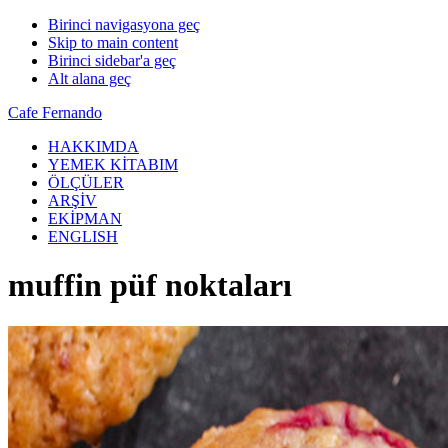
Birinci navigasyona geç
Skip to main content
Birinci sidebar'a geç
Alt alana geç
Cafe Fernando
HAKKIMDA
YEMEK KİTABIM
ÖLÇÜLER
ARŞİV
EKİPMAN
ENGLISH
muffin püf noktaları