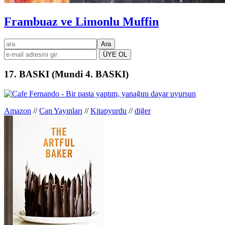
Frambuaz ve Limonlu Muffin
Birincil
ara
kenar
çubuğu
17. BASKI (Mundi 4. BASKI)
Amazon
//
Can Yayınları
//
Kitapyurdu
//
diğer