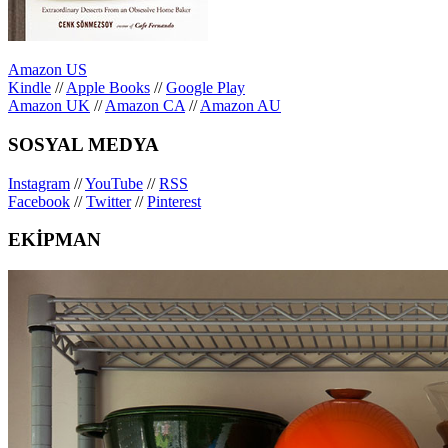
Amazon US
Kindle
//
Apple Books
//
Google Play
Amazon UK
//
Amazon CA
//
Amazon AU
SOSYAL MEDYA
Instagram
//
YouTube
//
RSS
Facebook
//
Twitter
//
Pinterest
EKİPMAN