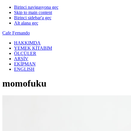
Birinci navigasyona geç
Skip to main content
Birinci sidebar'a geç
Alt alana geç
Cafe Fernando
HAKKIMDA
YEMEK KİTABIM
ÖLÇÜLER
ARŞİV
EKİPMAN
ENGLISH
momofuku