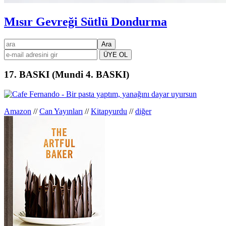
Mısır Gevreği Sütlü Dondurma
Birincil
ara
kenar
çubuğu
17. BASKI (Mundi 4. BASKI)
Amazon
//
Can Yayınları
//
Kitapyurdu
//
diğer