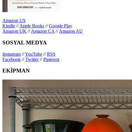
Amazon US
Kindle
//
Apple Books
//
Google Play
Amazon UK
//
Amazon CA
//
Amazon AU
SOSYAL MEDYA
Instagram
//
YouTube
//
RSS
Facebook
//
Twitter
//
Pinterest
EKİPMAN