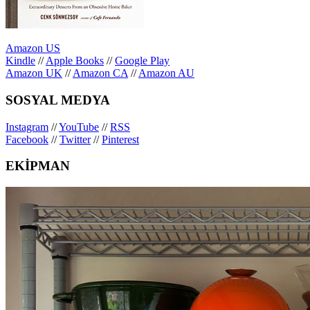
Amazon US
Kindle
//
Apple Books
//
Google Play
Amazon UK
//
Amazon CA
//
Amazon AU
SOSYAL MEDYA
Instagram
//
YouTube
//
RSS
Facebook
//
Twitter
//
Pinterest
EKİPMAN