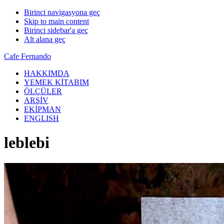
Birinci navigasyona geç
Skip to main content
Birinci sidebar'a geç
Alt alana geç
Cafe Fernando
HAKKIMDA
YEMEK KİTABIM
ÖLÇÜLER
ARŞİV
EKİPMAN
ENGLISH
leblebi