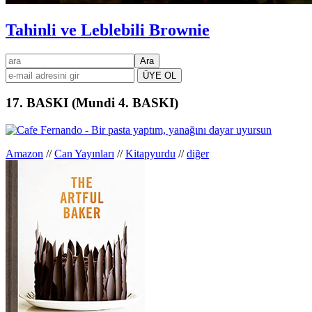
Tahinli ve Leblebili Brownie
Birincil
ara
kenar
çubuğu
17. BASKI (Mundi 4. BASKI)
Amazon
//
Can Yayınları
//
Kitapyurdu
//
diğer