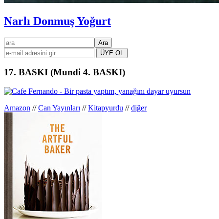
Narlı Donmuş Yoğurt
Birincil
ara
kenar
çubuğu
17. BASKI (Mundi 4. BASKI)
Amazon
//
Can Yayınları
//
Kitapyurdu
//
diğer