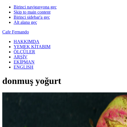
Birinci navigasyona geç
Skip to main content
Birinci sidebar'a geç
Alt alana geç
Cafe Fernando
HAKKIMDA
YEMEK KİTABIM
ÖLÇÜLER
ARŞİV
EKİPMAN
ENGLISH
donmuş yoğurt