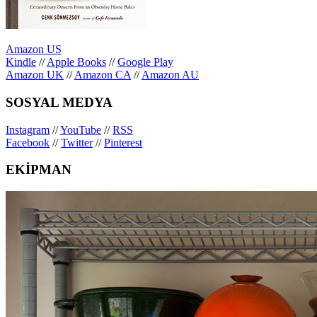
Amazon US
Kindle
//
Apple Books
//
Google Play
Amazon UK
//
Amazon CA
//
Amazon AU
SOSYAL MEDYA
Instagram
//
YouTube
//
RSS
Facebook
//
Twitter
//
Pinterest
EKİPMAN