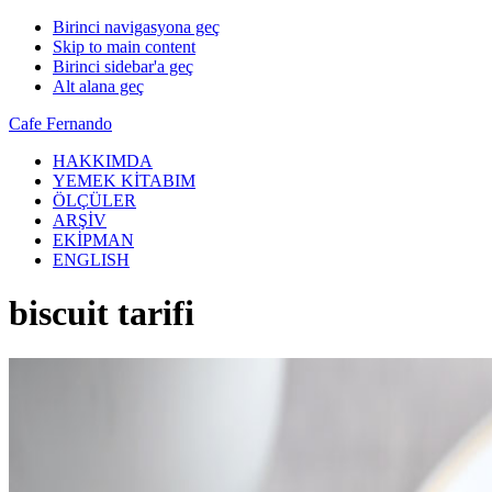
Birinci navigasyona geç
Skip to main content
Birinci sidebar'a geç
Alt alana geç
Cafe Fernando
HAKKIMDA
YEMEK KİTABIM
ÖLÇÜLER
ARŞİV
EKİPMAN
ENGLISH
biscuit tarifi