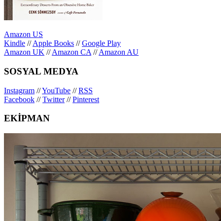
Amazon US
Kindle
//
Apple Books
//
Google Play
Amazon UK
//
Amazon CA
//
Amazon AU
SOSYAL MEDYA
Instagram
//
YouTube
//
RSS
Facebook
//
Twitter
//
Pinterest
EKİPMAN