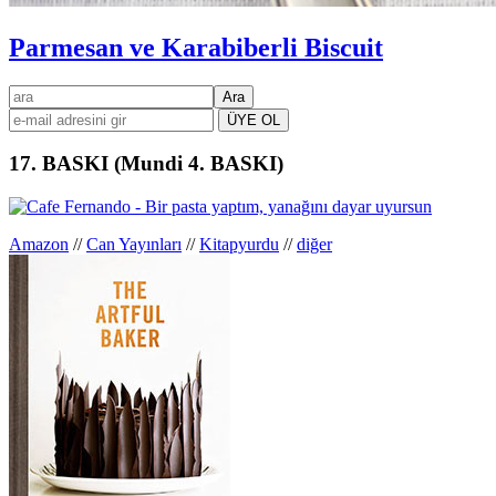
Parmesan ve Karabiberli Biscuit
Birincil
ara
kenar
çubuğu
17. BASKI (Mundi 4. BASKI)
Amazon
//
Can Yayınları
//
Kitapyurdu
//
diğer