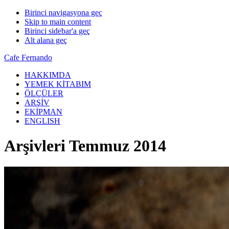
Birinci navigasyona geç
Skip to main content
Birinci sidebar'a geç
Alt alana geç
Cafe Fernando
HAKKIMDA
YEMEK KİTABIM
ÖLÇÜLER
ARŞİV
EKİPMAN
ENGLISH
Arşivleri Temmuz 2014