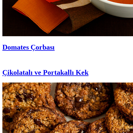
Domates Çorbası
Çikolatalı ve Portakallı Kek