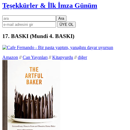
Teşekkürler & İlk İmza Günüm
Birincil
ara
kenar
çubuğu
17. BASKI (Mundi 4. BASKI)
Amazon
//
Can Yayınları
//
Kitapyurdu
//
diğer