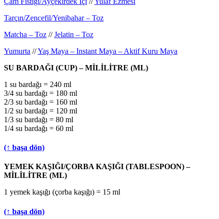
Çam Fıstığı/Ayçekirdek İçi
//
Yulaf Ezmesi
Tarçın/Zencefil/Yenibahar – Toz
Matcha – Toz
//
Jelatin – Toz
Yumurta
//
Yaş Maya – Instant Maya – Aktif Kuru Maya
SU BARDAĞI (CUP) – MİLİLİTRE (ML)
1 su bardağı = 240 ml
3/4 su bardağı = 180 ml
2/3 su bardağı = 160 ml
1/2 su bardağı = 120 ml
1/3 su bardağı = 80 ml
1/4 su bardağı = 60 ml
(↑ başa dön)
YEMEK KAŞIĞI/ÇORBA KAŞIĞI (TABLESPOON) –
MİLİLİTRE (ML)
1 yemek kaşığı (çorba kaşığı) = 15 ml
(↑ başa dön)