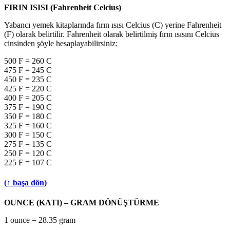
FIRIN ISISI (Fahrenheit Celcius)
Yabancı yemek kitaplarında fırın ısısı Celcius (C) yerine Fahrenheit
(F) olarak belirtilir. Fahrenheit olarak belirtilmiş fırın ısısını Celcius
cinsinden şöyle hesaplayabilirsiniz:
500 F = 260 C
475 F = 245 C
450 F = 235 C
425 F = 220 C
400 F = 205 C
375 F = 190 C
350 F = 180 C
325 F = 160 C
300 F = 150 C
275 F = 135 C
250 F = 120 C
225 F = 107 C
(↑ başa dön)
OUNCE (KATI) – GRAM DÖNÜŞTÜRME
1 ounce = 28.35 gram