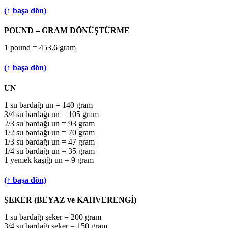
(↑ başa dön)
POUND – GRAM DÖNÜŞTÜRME
1 pound = 453.6 gram
(↑ başa dön)
UN
1 su bardağı un = 140 gram
3/4 su bardağı un = 105 gram
2/3 su bardağı un = 93 gram
1/2 su bardağı un = 70 gram
1/3 su bardağı un = 47 gram
1/4 su bardağı un = 35 gram
1 yemek kaşığı un = 9 gram
(↑ başa dön)
ŞEKER (BEYAZ ve KAHVERENGİ)
1 su bardağı şeker = 200 gram
3/4 su bardağı şeker = 150 gram