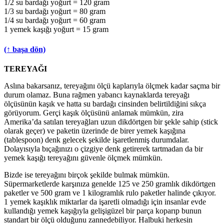
1/2 su bardağı yoğurt = 120 gram
1/3 su bardağı yoğurt = 80 gram
1/4 su bardağı yoğurt = 60 gram
1 yemek kaşığı yoğurt = 15 gram
(↑ başa dön)
TEREYAĞI
Aslına bakarsanız, tereyağını ölçü kaplarıyla ölçmek kadar saçma bir
durum olamaz. Buna rağmen yabancı kaynaklarda tereyağı
ölçüsünün kaşık ve hatta su bardağı cinsinden belirtildiğini sıkça
görüyorum. Gerçi kaşık ölçüsünü anlamak mümkün, zira
Amerika’da satılan tereyağları uzun dikdörtgen bir şekle sahip (stick
olarak geçer) ve paketin üzerinde de birer yemek kaşığına
(tablespoon) denk gelecek şekilde işaretlenmiş durumdalar.
Dolayısıyla bıçağınızı o çizgiye denk getirerek tartmadan da bir
yemek kaşığı tereyağını güvenle ölçmek mümkün.
Bizde ise tereyağını birçok şekilde bulmak mümkün.
Süpermarketlerde karşınıza genelde 125 ve 250 gramlık dikdörtgen
paketler ve 500 gram ve 1 kilogramlık rulo paketler halinde çıkıyor.
1 yemek kaşıklık miktarlar da işaretli olmadığı için insanlar evde
kullandığı yemek kaşığıyla gelişigüzel bir parça koparıp bunun
standart bir ölçü olduğunu zannedebiliyor. Halbuki herkesin