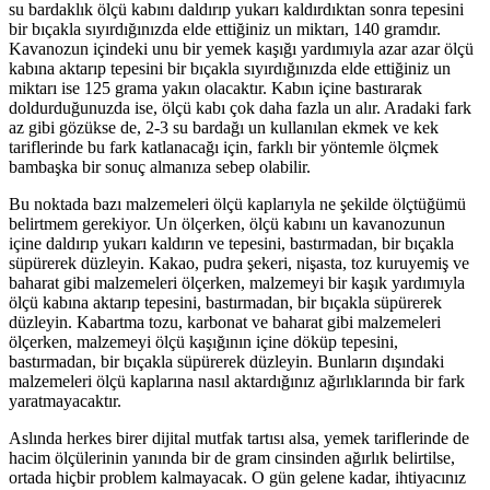
su bardaklık ölçü kabını daldırıp yukarı kaldırdıktan sonra tepesini
bir bıçakla sıyırdığınızda elde ettiğiniz un miktarı, 140 gramdır.
Kavanozun içindeki unu bir yemek kaşığı yardımıyla azar azar ölçü
kabına aktarıp tepesini bir bıçakla sıyırdığınızda elde ettiğiniz un
miktarı ise 125 grama yakın olacaktır. Kabın içine bastırarak
doldurduğunuzda ise, ölçü kabı çok daha fazla un alır. Aradaki fark
az gibi gözükse de, 2-3 su bardağı un kullanılan ekmek ve kek
tariflerinde bu fark katlanacağı için, farklı bir yöntemle ölçmek
bambaşka bir sonuç almanıza sebep olabilir.
Bu noktada bazı malzemeleri ölçü kaplarıyla ne şekilde ölçtüğümü
belirtmem gerekiyor. Un ölçerken, ölçü kabını un kavanozunun
içine daldırıp yukarı kaldırın ve tepesini, bastırmadan, bir bıçakla
süpürerek düzleyin. Kakao, pudra şekeri, nişasta, toz kuruyemiş ve
baharat gibi malzemeleri ölçerken, malzemeyi bir kaşık yardımıyla
ölçü kabına aktarıp tepesini, bastırmadan, bir bıçakla süpürerek
düzleyin. Kabartma tozu, karbonat ve baharat gibi malzemeleri
ölçerken, malzemeyi ölçü kaşığının içine döküp tepesini,
bastırmadan, bir bıçakla süpürerek düzleyin. Bunların dışındaki
malzemeleri ölçü kaplarına nasıl aktardığınız ağırlıklarında bir fark
yaratmayacaktır.
Aslında herkes birer dijital mutfak tartısı alsa, yemek tariflerinde de
hacim ölçülerinin yanında bir de gram cinsinden ağırlık belirtilse,
ortada hiçbir problem kalmayacak. O gün gelene kadar, ihtiyacınız