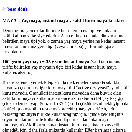
(↑ başa dön)
MAYA – Yaş maya, instant maya ve aktif kuru maya farkları
Denediğiniz yemek tariflerinde belirtilen maya tipi ve miktarına
bağlı kalmanızı tavsiye ederim. Ama oldu da o anda elinizin altında
belirtilen maya tipi yok, o zaman yaş maya yerine ne kadar instant
maya kullanmanız gerektiği (veya tam tersi) şu formüle göre
hesaplanır:
100 gram yaş maya = 33 gram instant maya
(yani tam tamına
tarifte belirtilen yaş mayanın üçte biri kadar instant kuru maya
kullanacaksınız)
Bir de yabancı yemek kitaplarında malzemeler arasında sıklıkla
karşınıza çıkan bir diğer kuru maya tipi “active dry yeast”, yani aktif
kuru mayadır. Granülleri instant kuru mayadan daha büyük olan
aktif kuru mayayı kullanmadan önce az miktarda (1/4 çay kaşığı)
şeker eklemesi yaptığınız ılık (35 C) suda çözülmesini bekleyip hala
aktif olup olmadığını test etmek gerekir (mayayı tarifte içinde
beklettiğiniz suyla birlikte kullanacağınız için, içinde beklettiğiniz
suyun miktarını tarifte kullanılan toplam sudan çıkarmayı
unutmayın). Aktif kuru maya, instant kuru maya kadar kuvvetli
olmadığı için, daha fazla miktarda kullanılır. Eğer karşınıza çıkarsa