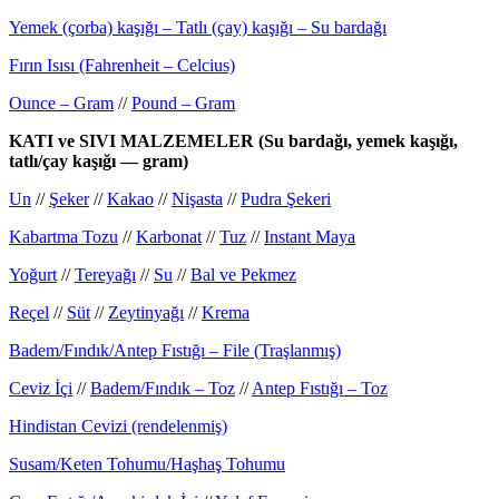
Yemek (çorba) kaşığı – Tatlı (çay) kaşığı – Su bardağı
Fırın Isısı (Fahrenheit – Celcius)
Ounce – Gram
//
Pound – Gram
KATI ve SIVI MALZEMELER (Su bardağı, yemek kaşığı,
tatlı/çay kaşığı — gram)
Un
//
Şeker
//
Kakao
//
Nişasta
//
Pudra Şekeri
Kabartma Tozu
//
Karbonat
//
Tuz
//
Instant Maya
Yoğurt
//
Tereyağı
//
Su
//
Bal ve Pekmez
Reçel
//
Süt
//
Zeytinyağı
//
Krema
Badem/Fındık/Antep Fıstığı – File (Traşlanmış)
Ceviz İçi
//
Badem/Fındık – Toz
//
Antep Fıstığı – Toz
Hindistan Cevizi (rendelenmiş)
Susam/Keten Tohumu/Haşhaş Tohumu