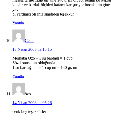
mesela tarifte 1kap un yine 140gr`mı oluyor benim bu kaplar
kuplar ve bardak ölçüleri kafamı karıştırıyor bocaladım gine
yav
bi yardımcı olsanız şimdiden teşekkür
Yanıtla
Cenk
13 Nisan 2008 ile 15:15
Merhaba Özo – 1 su bardağı = 1 cup
Söz konusu un olduğunda
1 su bardağı un = 1 cup un = 140 gr. un
Yanıtla
özo
14 Nisan 2008 ile 05:26
cenk bey teşekkürler