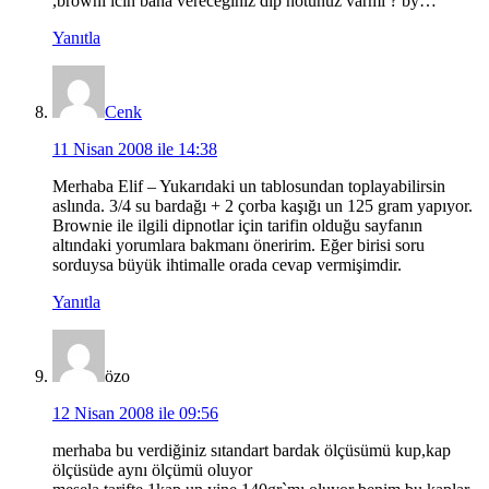
,browni icin bana vereceginiz dip notunuz varmı ? by…
Yanıtla
Cenk
11 Nisan 2008 ile 14:38
Merhaba Elif – Yukarıdaki un tablosundan toplayabilirsin
aslında. 3/4 su bardağı + 2 çorba kaşığı un 125 gram yapıyor.
Brownie ile ilgili dipnotlar için tarifin olduğu sayfanın
altındaki yorumlara bakmanı öneririm. Eğer birisi soru
sorduysa büyük ihtimalle orada cevap vermişimdir.
Yanıtla
özo
12 Nisan 2008 ile 09:56
merhaba bu verdiğiniz sıtandart bardak ölçüsümü kup,kap
ölçüsüde aynı ölçümü oluyor