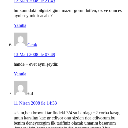
12 Mart 2008 ile 21:43
bu konudaki bilgisizligimi mazur gorun lutfen, oz ve ounces
ayni sey midir acaba?
Yanıtla
Cenk
13 Mart 2008 ile 07:49
hande – evet aynı şeydir.
Yanıtla
elif
11 Nisan 2008 ile 14:33
selam,ben browni tarifindeki 3/4 su bardagı +2 corba kasıgı
unun karsılıgı kac gr ediyor onu sizden rica ediyorum.bu
benim deneyecegim ilk tarifiniz olacak umarım basarırım