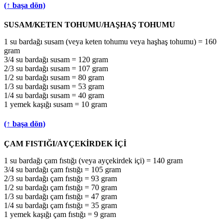
(↑ başa dön)
SUSAM/KETEN TOHUMU/HAŞHAŞ TOHUMU
1 su bardağı susam (veya keten tohumu veya haşhaş tohumu) = 160
gram
3/4 su bardağı susam = 120 gram
2/3 su bardağı susam = 107 gram
1/2 su bardağı susam = 80 gram
1/3 su bardağı susam = 53 gram
1/4 su bardağı susam = 40 gram
1 yemek kaşığı susam = 10 gram
(↑ başa dön)
ÇAM FISTIĞI/AYÇEKİRDEK İÇİ
1 su bardağı çam fıstığı (veya ayçekirdek içi) = 140 gram
3/4 su bardağı çam fıstığı = 105 gram
2/3 su bardağı çam fıstığı = 93 gram
1/2 su bardağı çam fıstığı = 70 gram
1/3 su bardağı çam fıstığı = 47 gram
1/4 su bardağı çam fıstığı = 35 gram
1 yemek kaşığı çam fıstığı = 9 gram