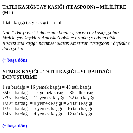
TATLI KAŞIĞI/ÇAY KAŞIĞI (TEASPOON) – MİLİLİTRE
(ML)
1 tatlı kaşığı (çay kaşığı) = 5 ml
Not: “Teaspoon” kelimesinin birebir çevirisi çay kaşığı, yalnız
bizdeki çay kaşıkları Amerika’dakilere oranla çok daha ufak.
Bizdeki tatlı kaşığı, hacimsel olarak Amerikan “teaspoon” ölçüsüne
daha yakın.
(↑ başa dön)
YEMEK KAŞIĞI – TATLI KAŞIĞI – SU BARDAĞI
DÖNÜŞTÜRME
1 su bardağı = 16 yemek kaşığı = 48 tatlı kaşığı
3/4 su bardağı = 12 yemek kaşığı = 36 tatlı kaşığı
2/3 su bardağı = 11 yemek kaşığı = 32 tatlı kaşığı
1/2 su bardağı = 8 yemek kaşığı = 24 tatlı kaşığı
1/3 su bardağı = 5 yemek kaşığı = 16 tatlı kaşığı
1/4 su bardağı = 4 yemek kaşığı = 12 tatlı kaşığı
(↑ başa dön)