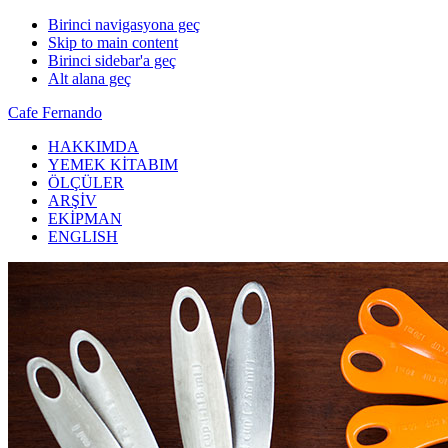
Birinci navigasyona geç
Skip to main content
Birinci sidebar'a geç
Alt alana geç
Cafe Fernando
HAKKIMDA
YEMEK KİTABIM
ÖLÇÜLER
ARŞİV
EKİPMAN
ENGLISH