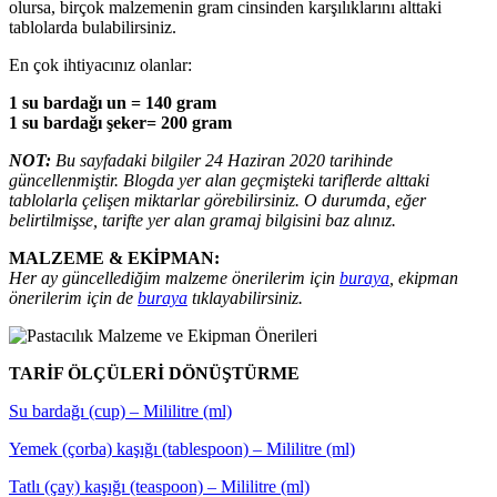
olursa, birçok malzemenin gram cinsinden karşılıklarını alttaki
tablolarda bulabilirsiniz.
En çok ihtiyacınız olanlar:
1 su bardağı un = 140 gram
1 su bardağı şeker= 200 gram
NOT:
Bu sayfadaki bilgiler 24 Haziran 2020 tarihinde
güncellenmiştir. Blogda yer alan geçmişteki tariflerde alttaki
tablolarla çelişen miktarlar görebilirsiniz. O durumda, eğer
belirtilmişse, tarifte yer alan gramaj bilgisini baz alınız.
MALZEME & EKİPMAN:
Her ay güncellediğim malzeme önerilerim için
buraya
, ekipman
önerilerim için de
buraya
tıklayabilirsiniz.
TARİF ÖLÇÜLERİ DÖNÜŞTÜRME
Su bardağı (cup) – Mililitre (ml)
Yemek (çorba) kaşığı (tablespoon) – Mililitre (ml)
Tatlı (çay) kaşığı (teaspoon) – Mililitre (ml)