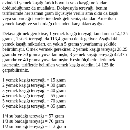
evindeki yemek kaşığı farklı boyutta ve o kaşığı ne kadar
doldurduğunuz da muallakta. Dolayısıyla tereyağı, benim
tariflerimde her zaman gram ölçüsüyle verilir ama oldu da kaşık
veya su bardağı ibarelerine denk gelirseniz, standart Amerikan
yemek kaşığı ve su bardağı cinsinden karşılıkları aşağıda.
Detaya girmek gerekirse, 1 yemek kaşığı tereyağı tam tamına 14,125
grama, 1 stick tereyağı da 113,4 grama denk geliyor. Aşağıdaki
yemek kaşığı miktarları, en yakın 5 grama yuvarlanmış şekilde
belirtilmiştir. Örnek vermek gerekirse; 2 yemek kaşığı tereyağı 28,25
gramdır ve 30 grama yuvarlanmıştır, 3 yemek kaşığı tereyağı 42,375
gramdır ve 40 grama yuvarlanmıştır. Kesin ölçülerle ilerlemek
isterseniz, tariflerde belirtilen yemek kaşığı adedini 14,125 ile
çarpabilirsiniz.
1 yemek kaşığı tereyağı = 15 gram
2 yemek kaşığı tereyağı = 30 gram
3 yemek kaşığı tereyağı = 40 gram
4 yemek kaşığı tereyağı = 55 gram
5 yemek kaşığı tereyağı = 70 gram
6 yemek kaşığı tereyağı = 85 gram
1/4 su bardağı tereyağı = 57 gram
1/3 su bardağı tereyağı = 76 gram
1/2 su bardağı tereyağı = 113 gram