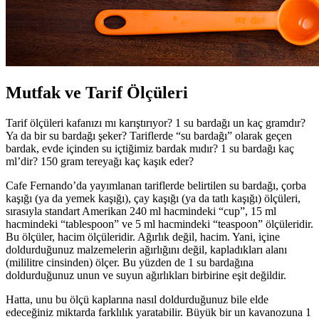
Mutfak ve Tarif Ölçüleri
Tarif ölçüleri kafanızı mı karıştırıyor? 1 su bardağı un kaç gramdır?
Ya da bir su bardağı şeker? Tariflerde “su bardağı” olarak geçen
bardak, evde içinden su içtiğimiz bardak mıdır? 1 su bardağı kaç
ml’dir? 150 gram tereyağı kaç kaşık eder?
Cafe Fernando’da yayımlanan tariflerde belirtilen su bardağı, çorba
kaşığı (ya da yemek kaşığı), çay kaşığı (ya da tatlı kaşığı) ölçüleri,
sırasıyla standart Amerikan 240 ml hacmindeki “cup”, 15 ml
hacmindeki “tablespoon” ve 5 ml hacmindeki “teaspoon” ölçüleridir.
Bu ölçüler, hacim ölçüleridir. Ağırlık değil, hacim. Yani, içine
doldurduğunuz malzemelerin ağırlığını değil, kapladıkları alanı
(mililitre cinsinden) ölçer. Bu yüzden de 1 su bardağına
doldurduğunuz unun ve suyun ağırlıkları birbirine eşit değildir.
Hatta, unu bu ölçü kaplarına nasıl doldurduğunuz bile elde
edeceğiniz miktarda farklılık yaratabilir. Büyük bir un kavanozuna 1