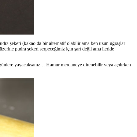
ra şekeri (kakao da bir alternatif olabilir ama ben uzun uğraşlar
rine pudra şekeri serpeceğimiz için şart değil ama ileride
lüp günlere yayacaksanız… Hamur merdaneye direnebilir veya açılırken