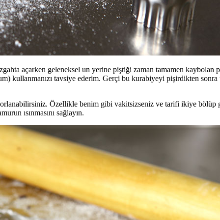
tezgahta açarken geleneksel un yerine piştiği zaman tamamen kaybolan pud
llanmanızı tavsiye ederim. Gerçi bu kurabiyeyi pişirdikten sonra üze
rlanabilirsiniz. Özellikle benim gibi vakitsizseniz ve tarifi ikiye bö
hamurun ısınmasını sağlayın.