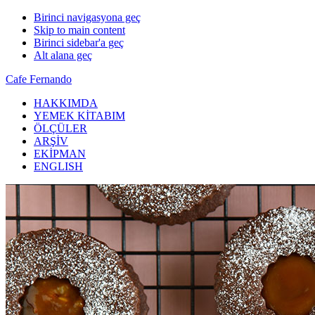
Birinci navigasyona geç
Skip to main content
Birinci sidebar'a geç
Alt alana geç
Cafe Fernando
HAKKIMDA
YEMEK KİTABIM
ÖLÇÜLER
ARŞİV
EKİPMAN
ENGLISH