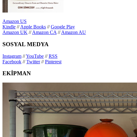
Amazon US
Kindle
//
Apple Books
//
Google Play
Amazon UK
//
Amazon CA
//
Amazon AU
SOSYAL MEDYA
Instagram
//
YouTube
//
RSS
Facebook
//
Twitter
//
Pinterest
EKİPMAN