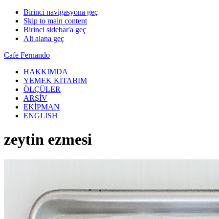
Birinci navigasyona geç
Skip to main content
Birinci sidebar'a geç
Alt alana geç
Cafe Fernando
HAKKIMDA
YEMEK KİTABIM
ÖLÇÜLER
ARŞİV
EKİPMAN
ENGLISH
zeytin ezmesi