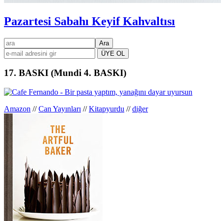
Pazartesi Sabahı Keyif Kahvaltısı
Birincil
ara
kenar
çubuğu
17. BASKI (Mundi 4. BASKI)
Amazon
//
Can Yayınları
//
Kitapyurdu
//
diğer