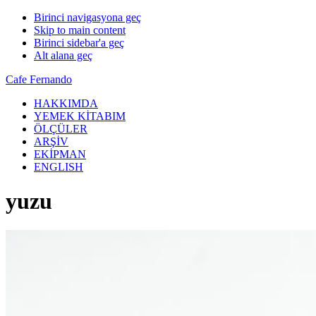
Birinci navigasyona geç
Skip to main content
Birinci sidebar'a geç
Alt alana geç
Cafe Fernando
HAKKIMDA
YEMEK KİTABIM
ÖLÇÜLER
ARŞİV
EKİPMAN
ENGLISH
yuzu