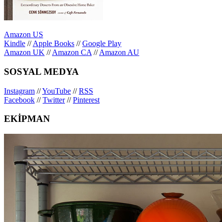
Amazon US
Kindle
//
Apple Books
//
Google Play
Amazon UK
//
Amazon CA
//
Amazon AU
SOSYAL MEDYA
Instagram
//
YouTube
//
RSS
Facebook
//
Twitter
//
Pinterest
EKİPMAN