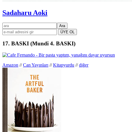
Sadaharu Aoki
Birincil
ara
kenar
çubuğu
17. BASKI (Mundi 4. BASKI)
Amazon
//
Can Yayınları
//
Kitapyurdu
//
diğer