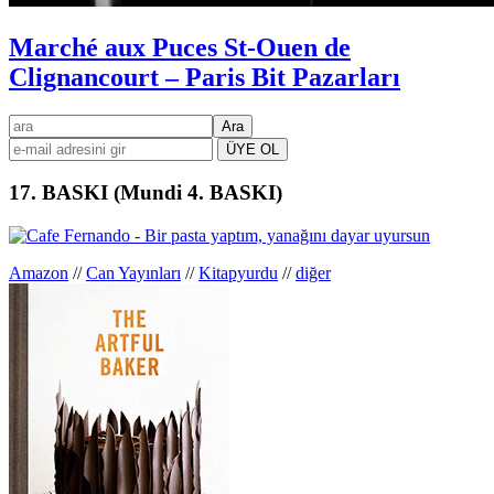
Marché aux Puces St-Ouen de
Clignancourt – Paris Bit Pazarları
Birincil
ara
kenar
çubuğu
17. BASKI (Mundi 4. BASKI)
Amazon
//
Can Yayınları
//
Kitapyurdu
//
diğer