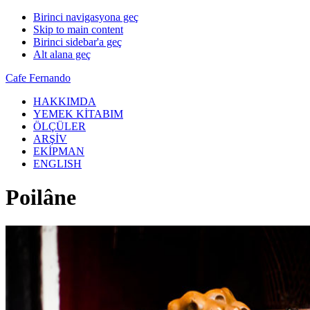
Birinci navigasyona geç
Skip to main content
Birinci sidebar'a geç
Alt alana geç
Cafe Fernando
HAKKIMDA
YEMEK KİTABIM
ÖLÇÜLER
ARŞİV
EKİPMAN
ENGLISH
Poilâne