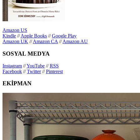
Amazon US
Kindle
//
Apple Books
//
Google Play
Amazon UK
//
Amazon CA
//
Amazon AU
SOSYAL MEDYA
Instagram
//
YouTube
//
RSS
Facebook
//
Twitter
//
Pinterest
EKİPMAN