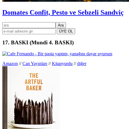
Domates Confit, Pesto ve Sebzeli Sandviç
Birincil
ara
kenar
çubuğu
17. BASKI (Mundi 4. BASKI)
Amazon
//
Can Yayınları
//
Kitapyurdu
//
diğer