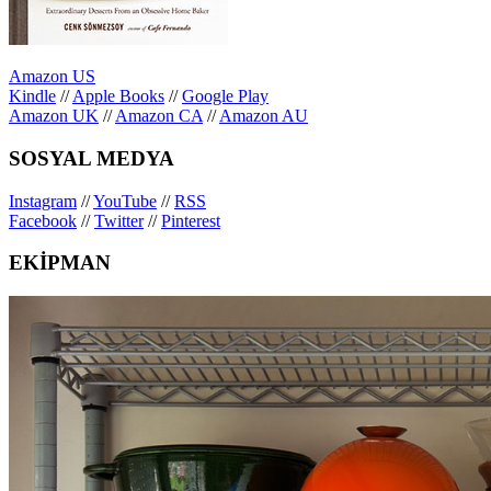
Amazon US
Kindle
//
Apple Books
//
Google Play
Amazon UK
//
Amazon CA
//
Amazon AU
SOSYAL MEDYA
Instagram
//
YouTube
//
RSS
Facebook
//
Twitter
//
Pinterest
EKİPMAN