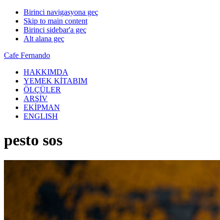
Birinci navigasyona geç
Skip to main content
Birinci sidebar'a geç
Alt alana geç
Cafe Fernando
HAKKIMDA
YEMEK KİTABIM
ÖLÇÜLER
ARŞİV
EKİPMAN
ENGLISH
pesto sos