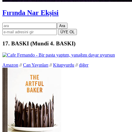
Fırında Nar Ekşisi
Birincil
ara
kenar
çubuğu
17. BASKI (Mundi 4. BASKI)
Amazon
//
Can Yayınları
//
Kitapyurdu
//
diğer