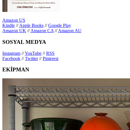
Amazon US
Kindle
//
Apple Books
//
Google Play
Amazon UK
//
Amazon CA
//
Amazon AU
SOSYAL MEDYA
Instagram
//
YouTube
//
RSS
Facebook
//
Twitter
//
Pinterest
EKİPMAN