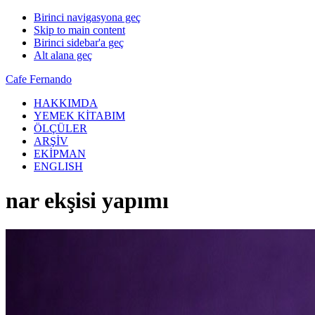
Birinci navigasyona geç
Skip to main content
Birinci sidebar'a geç
Alt alana geç
Cafe Fernando
HAKKIMDA
YEMEK KİTABIM
ÖLÇÜLER
ARŞİV
EKİPMAN
ENGLISH
nar ekşisi yapımı