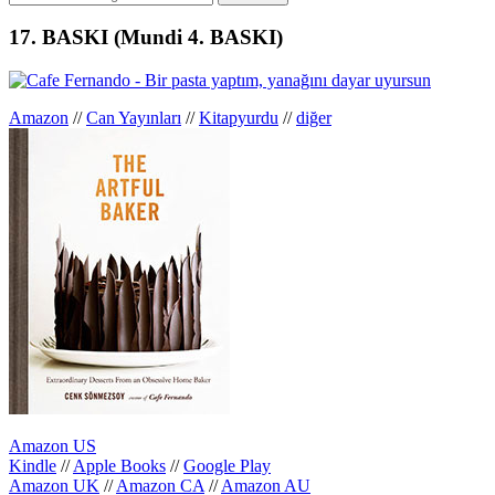
kenar
çubuğu
17. BASKI (Mundi 4. BASKI)
Amazon
//
Can Yayınları
//
Kitapyurdu
//
diğer
Amazon US
Kindle
//
Apple Books
//
Google Play
Amazon UK
//
Amazon CA
//
Amazon AU