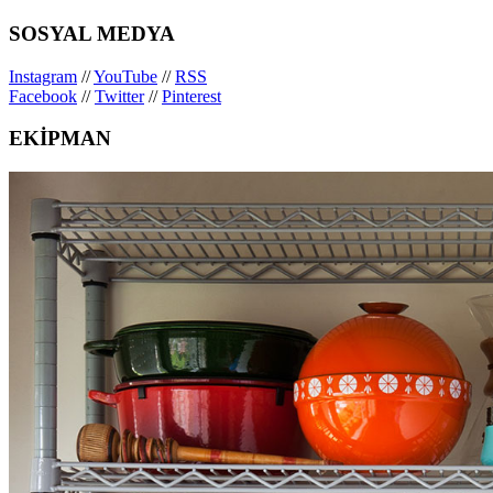
SOSYAL MEDYA
Instagram
//
YouTube
//
RSS
Facebook
//
Twitter
//
Pinterest
EKİPMAN