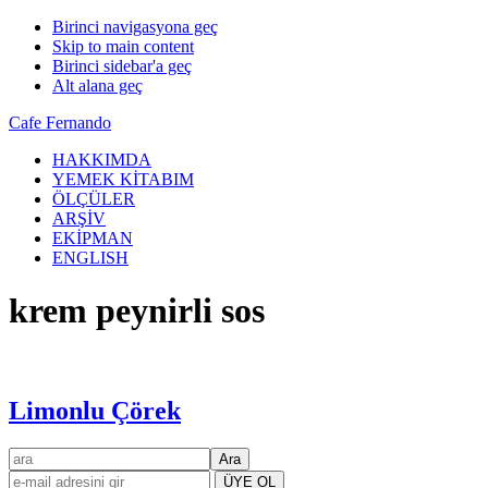
Birinci navigasyona geç
Skip to main content
Birinci sidebar'a geç
Alt alana geç
Cafe Fernando
HAKKIMDA
YEMEK KİTABIM
ÖLÇÜLER
ARŞİV
EKİPMAN
ENGLISH
krem peynirli sos
Limonlu Çörek
Birincil
ara