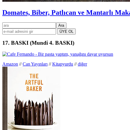
Domates, Biber, Patlıcan ve Mantarlı Mak
Birincil
ara
kenar
çubuğu
17. BASKI (Mundi 4. BASKI)
Amazon
//
Can Yayınları
//
Kitapyurdu
//
diğer