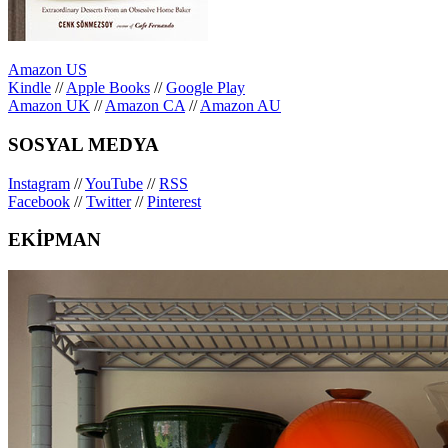
Amazon US
Kindle
//
Apple Books
//
Google Play
Amazon UK
//
Amazon CA
//
Amazon AU
SOSYAL MEDYA
Instagram
//
YouTube
//
RSS
Facebook
//
Twitter
//
Pinterest
EKİPMAN