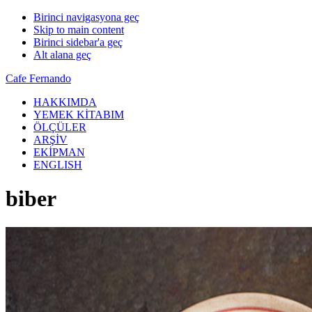
Birinci navigasyona geç
Skip to main content
Birinci sidebar'a geç
Alt alana geç
Cafe Fernando
HAKKIMDA
YEMEK KİTABIM
ÖLÇÜLER
ARŞİV
EKİPMAN
ENGLISH
biber