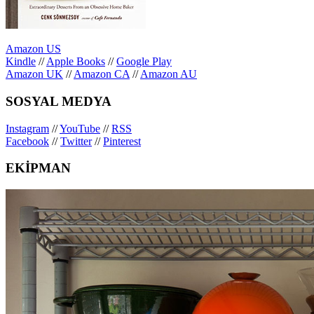
Amazon US
Kindle
//
Apple Books
//
Google Play
Amazon UK
//
Amazon CA
//
Amazon AU
SOSYAL MEDYA
Instagram
//
YouTube
//
RSS
Facebook
//
Twitter
//
Pinterest
EKİPMAN