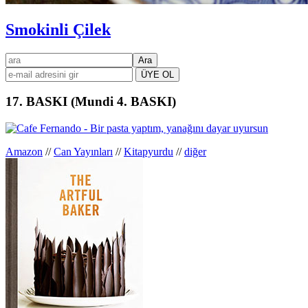
Smokinli Çilek
Birincil
ara
kenar
çubuğu
17. BASKI (Mundi 4. BASKI)
Amazon
//
Can Yayınları
//
Kitapyurdu
//
diğer