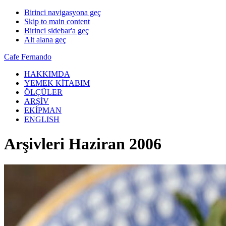
Birinci navigasyona geç
Skip to main content
Birinci sidebar'a geç
Alt alana geç
Cafe Fernando
HAKKIMDA
YEMEK KİTABIM
ÖLÇÜLER
ARŞİV
EKİPMAN
ENGLISH
Arşivleri Haziran 2006