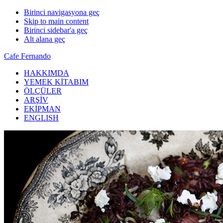
Birinci navigasyona geç
Skip to main content
Birinci sidebar'a geç
Alt alana geç
Cafe Fernando
HAKKIMDA
YEMEK KİTABIM
ÖLÇÜLER
ARŞİV
EKİPMAN
ENGLISH