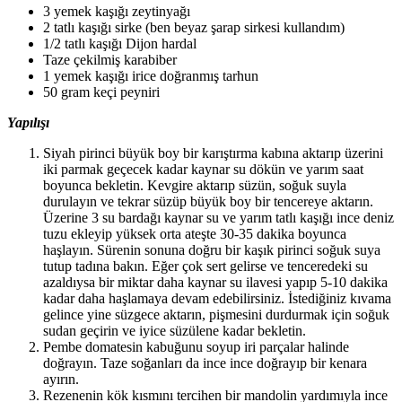
3 yemek kaşığı zeytinyağı
2 tatlı kaşığı sirke (ben beyaz şarap sirkesi kullandım)
1/2 tatlı kaşığı Dijon hardal
Taze çekilmiş karabiber
1 yemek kaşığı irice doğranmış tarhun
50 gram keçi peyniri
Yapılışı
Siyah pirinci büyük boy bir karıştırma kabına aktarıp üzerini
iki parmak geçecek kadar kaynar su dökün ve yarım saat
boyunca bekletin. Kevgire aktarıp süzün, soğuk suyla
durulayın ve tekrar süzüp büyük boy bir tencereye aktarın.
Üzerine 3 su bardağı kaynar su ve yarım tatlı kaşığı ince deniz
tuzu ekleyip yüksek orta ateşte 30-35 dakika boyunca
haşlayın. Sürenin sonuna doğru bir kaşık pirinci soğuk suya
tutup tadına bakın. Eğer çok sert gelirse ve tenceredeki su
azaldıysa bir miktar daha kaynar su ilavesi yapıp 5-10 dakika
kadar daha haşlamaya devam edebilirsiniz. İstediğiniz kıvama
gelince yine süzgece aktarın, pişmesini durdurmak için soğuk
sudan geçirin ve iyice süzülene kadar bekletin.
Pembe domatesin kabuğunu soyup iri parçalar halinde
doğrayın. Taze soğanları da ince ince doğrayıp bir kenara
ayırın.
Rezenenin kök kısmını tercihen bir mandolin yardımıyla ince