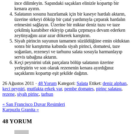
ince dilimleyin. Sapındaki saçakları elinizle kopartıp bir
kenara ayırın.
Salatanın sosunu hazırlamak için bir kaseye hardalı aktarın,
üzerine sirkeyi döküp bir çatal yardımıyla çırparak hardalın
erimesini sağlayın. Üzerine bir miktar deniz tuzu ve taze
çekilmiş karabiber ekleyip çatalla çırpmaya devam ederken
zeytinyağını azar azar dökerek karıştırın.
Siyah pirincin suyunun tamamen süzüldüğüne emin olduktan
sonra bir karıştırma kabında siyah pirinci, domatesi, taze
soğanları, rezeneyi ve tarhunu salata sosuyla harmanlayıp
servis tabağına aktarın.
Keçi peynirini ufak parçalara bölüp salatanın üzerine
yerleştirin ve son olarak rezenenin kenara ayırdığınız
saçaklarını kopartıp eşit şekilde dağıtın.
26 Ağustos 2011
·
48 Yorum
Kategori:
Salata
Etiket:
deniz alphan
,
keçi peyniri
,
mutfakta erkek var
,
pembe domates
,
pirinç salatası
,
rezene
,
siyah pirinç
,
tarhun
Previous
« San Francisco Duvar Resimleri
Post:
Next
Karpuzlu Granita »
Post:
Okuyucu
48 YORUM
Etkileşimi