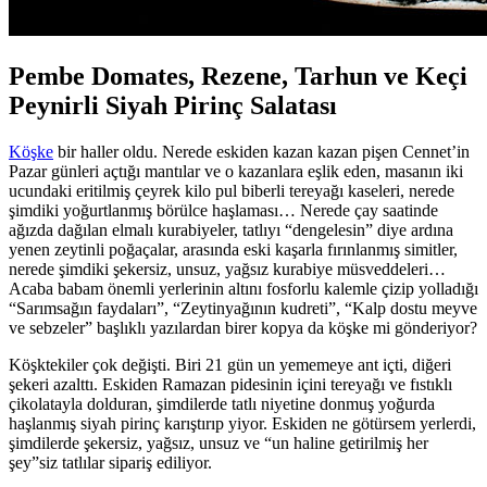
Pembe Domates, Rezene, Tarhun ve Keçi
Peynirli Siyah Pirinç Salatası
Köşke
bir haller oldu. Nerede eskiden kazan kazan pişen Cennet’in
Pazar günleri açtığı mantılar ve o kazanlara eşlik eden, masanın iki
ucundaki eritilmiş çeyrek kilo pul biberli tereyağı kaseleri, nerede
şimdiki yoğurtlanmış börülce haşlaması… Nerede çay saatinde
ağızda dağılan elmalı kurabiyeler, tatlıyı “dengelesin” diye ardına
yenen zeytinli poğaçalar, arasında eski kaşarla fırınlanmış simitler,
nerede şimdiki şekersiz, unsuz, yağsız kurabiye müsveddeleri…
Acaba babam önemli yerlerinin altını fosforlu kalemle çizip yolladığı
“Sarımsağın faydaları”, “Zeytinyağının kudreti”, “Kalp dostu meyve
ve sebzeler” başlıklı yazılardan birer kopya da köşke mi gönderiyor?
Köşktekiler çok değişti. Biri 21 gün un yememeye ant içti, diğeri
şekeri azalttı. Eskiden Ramazan pidesinin içini tereyağı ve fıstıklı
çikolatayla dolduran, şimdilerde tatlı niyetine donmuş yoğurda
haşlanmış siyah pirinç karıştırıp yiyor. Eskiden ne götürsem yerlerdi,
şimdilerde şekersiz, yağsız, unsuz ve “un haline getirilmiş her
şey”siz tatlılar sipariş ediliyor.