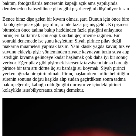
baktım, fotoğraflarda tencerenin kapağı açık ama yapılışında
demlemeden bahsedilince pilav gibi pişirileceğini düşünüyor insan.
Bence biraz dişe gelen bir kıvam olması şart. Bunun için önce bire
iki ölçüyle pilav gibi pişirdim, o bile fazla pişmiş geldi. Ki pişmesi
bitmeden önce tadına bakıp haddinden fazla piştiğini anlayınca
pirinçleri kurtarmak için soğuk sudan geçirmeme rağmen. Bir
sonraki denemede ise şunu keşfettim: Siyah pirince pilav değil
makarna muamelesi yapmak lazım. Yani klasik yağda kavur, tuz ve
suyunu ekleyip pişir yönteminden ziyade kaynayan tuzlu suya atıp
istediğin kıvama gelinceye kadar haşlamak çok daha iyi bir sonuç
veriyor. Eğer pilav gibi pişirmek isterseniz tavsiyem bir su bardağı
pirince bir tam artı dörtte üç su bardağı su koymak. Siyah pirinci
yerken ağızda bir çıtırtı olmalı. Pirinç haşlanırken tarifte belirttiğim
sürenin sonuna doğru kaşıkla alıp sudan geçirdikten sonra tadına
bakın; eğer dış kabuğu olduğu gibi duruyor ve içindeki pirinci
kolaylıkla ısırabiliyorsanız olmuş demektir.