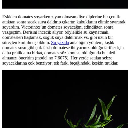
Eskiden domates soyarken ziyan olmasın diye diplerine bir çentik
attıktan sonra sıcak suya daldırıp çıkartır, kabuklarını elimle sıyırarak
soyardım. Victorinox’un domates soyacağını edindikten sonra
vazgeçtim. Derisini incecik alıyor, böylelikle su kaynatmak,
domatesleri haşlamak, soğuk suya daldırmak vs. gibi uzun bir
süreçten kurtulmuş oldum.
Şu yazıda
anlattığım yöntem, kışlık
domates sosu gibi çok fazla domatese ihtiyacınız olduğu tarifler için
daha pratik ama birkaç domates söz konusu olduğunda bu aleti
almanızı öneririm (model no 7.6075). Her yerde satılan sebze
soyacaklarına çok benziyor; tek farkı bıçağındaki keskin tırtıklar.