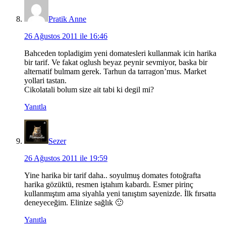
Pratik Anne
26 Ağustos 2011 ile 16:46
Bahceden topladigim yeni domatesleri kullanmak icin harika
bir tarif. Ve fakat oglush beyaz peynir sevmiyor, baska bir
alternatif bulmam gerek. Tarhun da tarragon’mus. Market
yollari tastan.
Cikolatali bolum size ait tabi ki degil mi?
Yanıtla
Sezer
26 Ağustos 2011 ile 19:59
Yine harika bir tarif daha.. soyulmuş domates fotoğrafta
harika gözüktü, resmen iştahım kabardı. Esmer pirinç
kullanmıştım ama siyahla yeni tanıştım sayenizde. İlk fırsatta
deneyeceğim. Elinize sağlık 🙂
Yanıtla