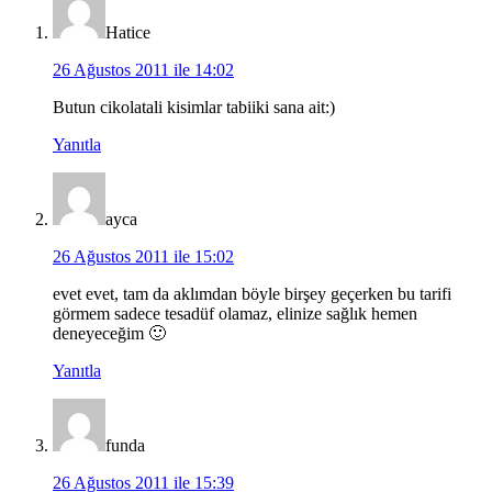
Hatice
26 Ağustos 2011 ile 14:02
Butun cikolatali kisimlar tabiiki sana ait:)
Yanıtla
ayca
26 Ağustos 2011 ile 15:02
evet evet, tam da aklımdan böyle birşey geçerken bu tarifi
görmem sadece tesadüf olamaz, elinize sağlık hemen
deneyeceğim 🙂
Yanıtla
funda
26 Ağustos 2011 ile 15:39