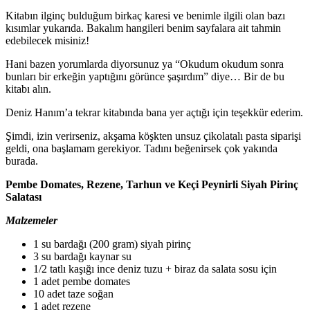
Kitabın ilginç bulduğum birkaç karesi ve benimle ilgili olan bazı
kısımlar yukarıda. Bakalım hangileri benim sayfalara ait tahmin
edebilecek misiniz!
Hani bazen yorumlarda diyorsunuz ya “Okudum okudum sonra
bunları bir erkeğin yaptığını görünce şaşırdım” diye… Bir de bu
kitabı alın.
Deniz Hanım’a tekrar kitabında bana yer açtığı için teşekkür ederim.
Şimdi, izin verirseniz, akşama köşkten unsuz çikolatalı pasta siparişi
geldi, ona başlamam gerekiyor. Tadını beğenirsek çok yakında
burada.
Pembe Domates, Rezene, Tarhun ve Keçi Peynirli Siyah Pirinç
Salatası
Malzemeler
1 su bardağı (200 gram) siyah pirinç
3 su bardağı kaynar su
1/2 tatlı kaşığı ince deniz tuzu + biraz da salata sosu için
1 adet pembe domates
10 adet taze soğan
1 adet rezene