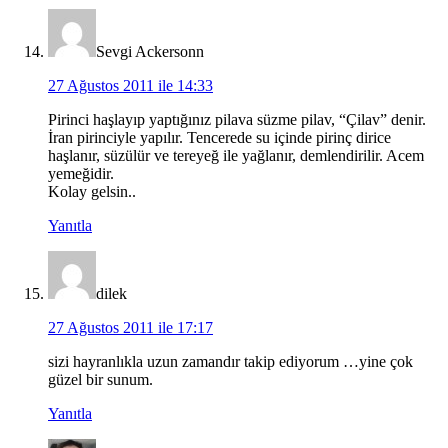
Sevgi Ackersonn
27 Ağustos 2011 ile 14:33
Pirinci haşlayıp yaptığınız pilava süzme pilav, “Çilav” denir.
İran pirinciyle yapılır. Tencerede su içinde pirinç dirice
haşlanır, süzülür ve tereyeğ ile yağlanır, demlendirilir. Acem
yemeğidir.
Kolay gelsin..
Yanıtla
dilek
27 Ağustos 2011 ile 17:17
sizi hayranlıkla uzun zamandır takip ediyorum …yine çok
güzel bir sunum.
Yanıtla