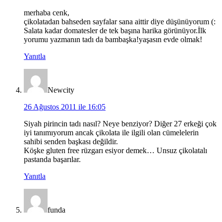
merhaba cenk,
çikolatadan bahseden sayfalar sana aittir diye düşünüyorum (:
Salata kadar domatesler de tek başına harika görünüyor.İlk
yorumu yazmanın tadı da bambaşka!yaşasın evde olmak!
Yanıtla
Newcity
26 Ağustos 2011 ile 16:05
Siyah pirincin tadı nasıl? Neye benziyor? Diğer 27 erkeği çok
iyi tanımıyorum ancak çikolata ile ilgili olan cümelelerin
sahibi senden başkası değildir.
Köşke gluten free rüzgarı esiyor demek… Unsuz çikolatalı
pastanda başarılar.
Yanıtla
funda