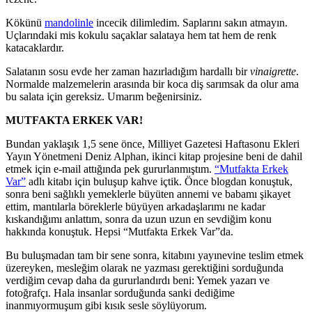
Kökünü
mandolinle
incecik dilimledim. Saplarını sakın atmayın.
Uçlarındaki mis kokulu saçaklar salataya hem tat hem de renk
katacaklardır.
Salatanın sosu evde her zaman hazırladığım hardallı bir
vinaigrette
.
Normalde malzemelerin arasında bir koca diş sarımsak da olur ama
bu salata için gereksiz. Umarım beğenirsiniz.
MUTFAKTA ERKEK VAR!
Bundan yaklaşık 1,5 sene önce, Milliyet Gazetesi Haftasonu Ekleri
Yayın Yönetmeni Deniz Alphan, ikinci kitap projesine beni de dahil
etmek için e-mail attığında pek gururlanmıştım.
“Mutfakta Erkek
Var”
adlı kitabı için buluşup kahve içtik. Önce blogdan konuştuk,
sonra beni sağlıklı yemeklerle büyüten annemi ve babamı şikayet
ettim, mantılarla böreklerle büyüyen arkadaşlarımı ne kadar
kıskandığımı anlattım, sonra da uzun uzun en sevdiğim konu
hakkında konuştuk. Hepsi “Mutfakta Erkek Var”da.
Bu buluşmadan tam bir sene sonra, kitabını yayınevine teslim etmek
üzereyken, mesleğim olarak ne yazması gerektiğini sorduğunda
verdiğim cevap daha da gururlandırdı beni: Yemek yazarı ve
fotoğrafçı. Hala insanlar sorduğunda sanki dediğime
inanmıyormuşum gibi kısık sesle söylüyorum.