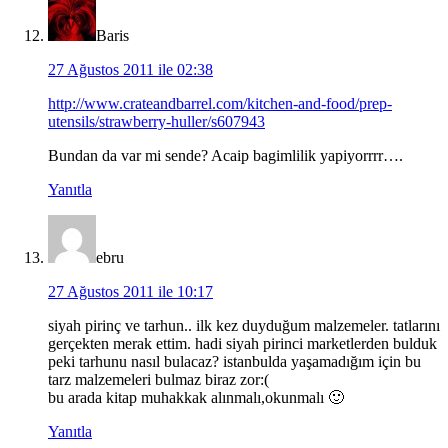
Baris
27 Ağustos 2011 ile 02:38
http://www.crateandbarrel.com/kitchen-and-food/prep-
utensils/strawberry-huller/s607943
Bundan da var mi sende? Acaip bagimlilik yapiyorrrr….
Yanıtla
ebru
27 Ağustos 2011 ile 10:17
siyah pirinç ve tarhun.. ilk kez duyduğum malzemeler. tatlarını
gerçekten merak ettim. hadi siyah pirinci marketlerden bulduk
peki tarhunu nasıl bulacaz? istanbulda yaşamadığım için bu
tarz malzemeleri bulmaz biraz zor:(
bu arada kitap muhakkak alınmalı,okunmalı 🙂
Yanıtla