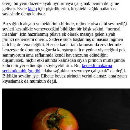
Gerçi bu yeni düzene ayak uydurmaya çalışmak benim de işime
geliyor. Evde
kitap
için pişirdiklerim, köşkteki sağlık patlaması
sayesinde dengeleniyor.
Bu sağlıklı akşam yemeklerinin birinde, rejimde olsa dahi sevmediği
şeyleri kesinlikle yemeyeceğini bildiğim bir köşk sakini, “normal
insanlar” için hazırlanmış pilava ek olarak masaya gelen siyah
pirinci denememi önerdi. Sadece suda haşlanmış olmasına rağmen
tadı hiç de fena değildi. Her ne kadar tatlı konusunda zevklerimiz
benzeşse de donmuş yoğurda karıştırıp tatlı niyetine yiyeceğimi pek
sanmıyorum ama raflarımda kendi kavanozunu edindiğini
düşünürsek, hiçbir etki altında kalmadan siyah pirincin mutfağımda
kalıcı bir yer edindiğini söyleyebilirim. Bu,
kepekli makarna
serisinde olduğu gibi
“daha sağlıklısını sevmeye çalışmak” da değil.
Bildiğin sevdim işte. Elbette beyaz pirincin yerini alamaz, ama zaten
kıyaslamak da mümkün değil.