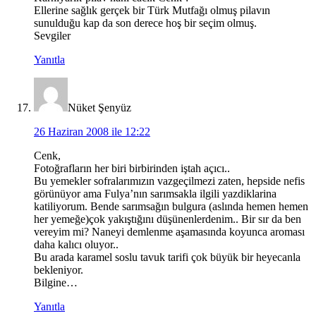
Ellerine sağlık gerçek bir Türk Mutfağı olmuş pilavın
sunulduğu kap da son derece hoş bir seçim olmuş.
Sevgiler
Yanıtla
Nüket Şenyüz
26 Haziran 2008 ile 12:22
Cenk,
Fotoğrafların her biri birbirinden iştah açıcı..
Bu yemekler sofralarımızın vazgeçilmezi zaten, hepside nefis
görünüyor ama Fulya’nın sarımsakla ilgili yazdiklarina
katiliyorum. Bende sarımsağın bulgura (aslında hemen hemen
her yemeğe)çok yakıştığını düşünenlerdenim.. Bir sır da ben
vereyim mi? Naneyi demlenme aşamasında koyunca aroması
daha kalıcı oluyor..
Bu arada karamel soslu tavuk tarifi çok büyük bir heyecanla
bekleniyor.
Bilgine…
Yanıtla