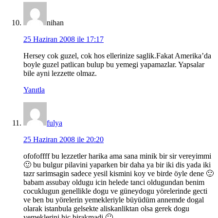
nihan
25 Haziran 2008 ile 17:17
Hersey cok guzel, cok hos ellerinize saglik.Fakat Amerika’da
boyle guzel patlican bulup bu yemegi yapamazlar. Yapsalar
bile ayni lezzette olmaz.
Yanıtla
fulya
25 Haziran 2008 ile 20:20
ofofoffff bu lezzetler harika ama sana minik bir sir vereyimmi
🙂 bu bulgur pilavini yaparken bir daha ya bir iki dis yada iki
tazr sarimsagin sadece yesil kismini koy ve birde öyle dene 🙂
babam assubay oldugu icin helede tanci oldugundan benim
cocuklugun genellikle dogu ve güneydogu yörelerinde gecti
ve ben bu yörelerin yemekleriyle büyüdüm annemde dogal
olarak istanbula gelsekte aliskanliktan olsa gerek dogu
yemeklerini hic birakmadi 🙂