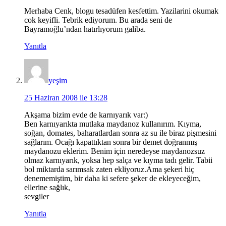
Merhaba Cenk, blogu tesadüfen kesfettim. Yazilarini okumak
cok keyifli. Tebrik ediyorum. Bu arada seni de
Bayramoğlu’ndan hatırlıyorum galiba.
Yanıtla
yeşim
25 Haziran 2008 ile 13:28
Akşama bizim evde de karnıyarık var:)
Ben karnıyarıkta mutlaka maydanoz kullanırım. Kıyma,
soğan, domates, baharatlardan sonra az su ile biraz pişmesini
sağlarım. Ocağı kapattıktan sonra bir demet doğranmış
maydanozu eklerim. Benim için neredeyse maydanozsuz
olmaz karnıyarık, yoksa hep salça ve kıyma tadı gelir. Tabii
bol miktarda sarımsak zaten ekliyoruz.Ama şekeri hiç
denememiştim, bir daha ki sefere şeker de ekleyeceğim,
ellerine sağlık,
sevgiler
Yanıtla