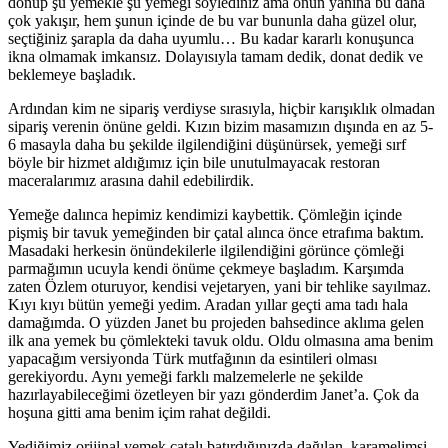
dönüp şu yemekle şu yemeği söylediniz ama onun yanına bu daha
çok yakışır, hem şunun içinde de bu var bununla daha güzel olur,
seçtiğiniz şarapla da daha uyumlu… Bu kadar kararlı konuşunca
ikna olmamak imkansız. Dolayısıyla tamam dedik, donat dedik ve
beklemeye başladık.
Ardından kim ne sipariş verdiyse sırasıyla, hiçbir karışıklık olmadan
sipariş verenin önüne geldi. Kızın bizim masamızın dışında en az 5-
6 masayla daha bu şekilde ilgilendiğini düşünürsek, yemeği sırf
böyle bir hizmet aldığımız için bile unutulmayacak restoran
maceralarımız arasına dahil edebilirdik.
Yemeğe dalınca hepimiz kendimizi kaybettik. Çömleğin içinde
pişmiş bir tavuk yemeğinden bir çatal alınca önce etrafıma baktım.
Masadaki herkesin önündekilerle ilgilendiğini görünce çömleği
parmağımın ucuyla kendi önüme çekmeye başladım. Karşımda
zaten Özlem oturuyor, kendisi vejetaryen, yani bir tehlike sayılmaz.
Kıyı kıyı bütün yemeği yedim. Aradan yıllar geçti ama tadı hala
damağımda. O yüzden Janet bu projeden bahsedince aklıma gelen
ilk ana yemek bu çömlekteki tavuk oldu. Oldu olmasına ama benim
yapacağım versiyonda Türk mutfağının da esintileri olması
gerekiyordu. Aynı yemeği farklı malzemelerle ne şekilde
hazırlayabileceğimi özetleyen bir yazı gönderdim Janet’a. Çok da
hoşuna gitti ama benim içim rahat değildi.
Yediğimiz orijinal yemek çatalı batırdığınızda dağılan, karamelimsi