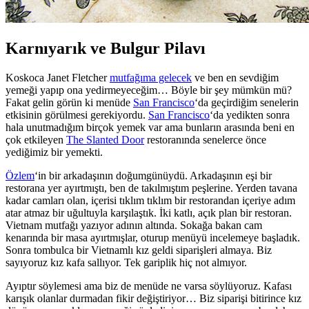
Karnıyarık ve Bulgur Pilavı
Koskoca Janet Fletcher
mutfağıma gelecek
ve ben en sevdiğim
yemeği yapıp ona yedirmeyeceğim… Böyle bir şey mümkün mü?
Fakat gelin görün ki menüde
San Francisco
‘da geçirdiğim senelerin
etkisinin görülmesi gerekiyordu.
San Francisco
‘da yedikten sonra
hala unutmadığım birçok yemek var ama bunların arasında beni en
çok etkileyen
The Slanted Door
restoranında senelerce önce
yediğimiz bir yemekti.
Özlem
‘in bir arkadaşının doğumgünüydü. Arkadaşının eşi bir
restorana yer ayırtmıştı, ben de takılmıştım peşlerine. Yerden tavana
kadar camları olan, içerisi tıklım tıklım bir restorandan içeriye adım
atar atmaz bir uğultuyla karşılaştık. İki katlı, açık plan bir restoran.
Vietnam mutfağı yazıyor adının altında. Sokağa bakan cam
kenarında bir masa ayırtmışlar, oturup menüyü incelemeye başladık.
Sonra tombulca bir Vietnamlı kız geldi siparişleri almaya. Biz
sayıyoruz kız kafa sallıyor. Tek gariplik hiç not almıyor.
Ayıptır söylemesi ama biz de menüde ne varsa söylüyoruz. Kafası
karışık olanlar durmadan fikir değiştiriyor… Biz siparişi bitirince kız