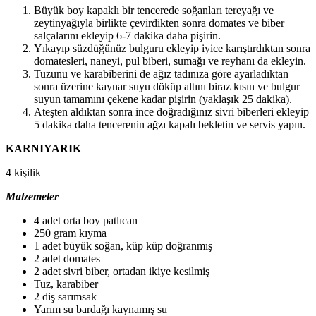
Büyük boy kapaklı bir tencerede soğanları tereyağı ve
zeytinyağıyla birlikte çevirdikten sonra domates ve biber
salçalarını ekleyip 6-7 dakika daha pişirin.
Yıkayıp süzdüğünüz bulguru ekleyip iyice karıştırdıktan sonra
domatesleri, naneyi, pul biberi, sumağı ve reyhanı da ekleyin.
Tuzunu ve karabiberini de ağız tadınıza göre ayarladıktan
sonra üzerine kaynar suyu döküp altını biraz kısın ve bulgur
suyun tamamını çekene kadar pişirin (yaklaşık 25 dakika).
Ateşten aldıktan sonra ince doğradığınız sivri biberleri ekleyip
5 dakika daha tencerenin ağzı kapalı bekletin ve servis yapın.
KARNIYARIK
4 kişilik
Malzemeler
4 adet orta boy patlıcan
250 gram kıyma
1 adet büyük soğan, küp küp doğranmış
2 adet domates
2 adet sivri biber, ortadan ikiye kesilmiş
Tuz, karabiber
2 diş sarımsak
Yarım su bardağı kaynamış su