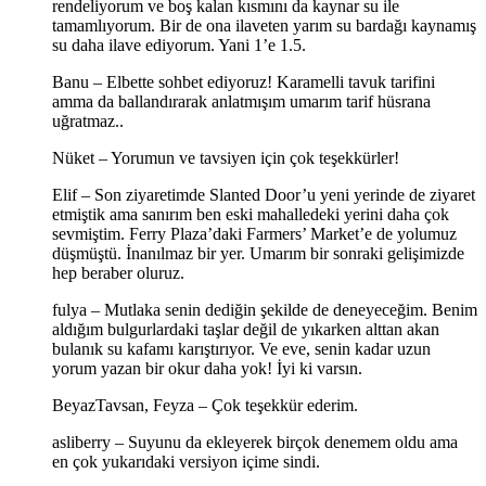
rendeliyorum ve boş kalan kısmını da kaynar su ile
tamamlıyorum. Bir de ona ilaveten yarım su bardağı kaynamış
su daha ilave ediyorum. Yani 1’e 1.5.
Banu – Elbette sohbet ediyoruz! Karamelli tavuk tarifini
amma da ballandırarak anlatmışım umarım tarif hüsrana
uğratmaz..
Nüket – Yorumun ve tavsiyen için çok teşekkürler!
Elif – Son ziyaretimde Slanted Door’u yeni yerinde de ziyaret
etmiştik ama sanırım ben eski mahalledeki yerini daha çok
sevmiştim. Ferry Plaza’daki Farmers’ Market’e de yolumuz
düşmüştü. İnanılmaz bir yer. Umarım bir sonraki gelişimizde
hep beraber oluruz.
fulya – Mutlaka senin dediğin şekilde de deneyeceğim. Benim
aldığım bulgurlardaki taşlar değil de yıkarken alttan akan
bulanık su kafamı karıştırıyor. Ve eve, senin kadar uzun
yorum yazan bir okur daha yok! İyi ki varsın.
BeyazTavsan, Feyza – Çok teşekkür ederim.
asliberry – Suyunu da ekleyerek birçok denemem oldu ama
en çok yukarıdaki versiyon içime sindi.