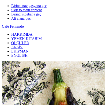
Birinci navigasyona geç
Skip to main content
Birinci sidebar'a geç
Alt alana geç
Cafe Fernando
HAKKIMDA
YEMEK KİTABIM
ÖLÇÜLER
ARŞİV
EKİPMAN
ENGLISH