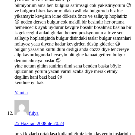
bilmiyorum ama ben bulgura sarimsagi cok yakistiriyorum 😉
ve bulguru biraz kavur mutlaka aslinda bulguruda biz hic
yikamayiz kevgirin icine dökeriz önce ve sallayip hoplatiriz
😉 neden dersen bulgur cok makül bir besindir her ortama
hemencecik ayak uydurur kevgire bosalir bosalmaz basina bir
is gelecegini anladigindan hemen pozisyonunu alir ve sen
sallayip hoplattiginda bulgur disindaki taslar bulgur samanlari
noluyoz yaaa diyene kadar kevgirden düsüp giderler 😉
bulgur yasasinn kurtuldum dedigi anda cozzz diye tencereye
atip kavurdugunda herseyin bittigine kanaat getiren bulgur
demini almaya baslar 😉
yine uctum gittim sanirim dimi sana benden baska böyle
upuzunnn yorum yazan varmi acaba diye merak etmiy
degilim hani bazi bazi 😉
kendine iyi bak
Yanıtla
fulya
25 Haziran 2008 ile 20:23
pc yi kizlarla ortaklasa kullandigimiz icin klavyenin tuslarinin