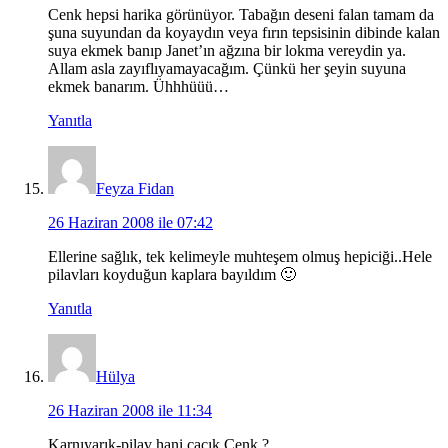
Cenk hepsi harika görünüyor. Tabağın deseni falan tamam da
şuna suyundan da koyaydın veya fırın tepsisinin dibinde kalan
suya ekmek banıp Janet’ın ağzına bir lokma vereydin ya.
Allam asla zayıflıyamayacağım. Çünkü her şeyin suyuna
ekmek banarım. Ühhhüüü…
Yanıtla
Feyza Fidan
26 Haziran 2008 ile 07:42
Ellerine sağlık, tek kelimeyle muhteşem olmuş hepiciği..Hele
pilavları koyduğun kaplara bayıldım 🙂
Yanıtla
Hülya
26 Haziran 2008 ile 11:34
Karnıyarık-pilav hani cacık Cenk ?