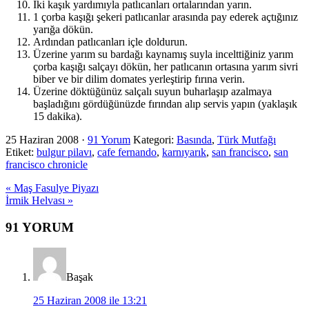
İki kaşık yardımıyla patlıcanları ortalarından yarın.
1 çorba kaşığı şekeri patlıcanlar arasında pay ederek açtığınız
yarığa dökün.
Ardından patlıcanları içle doldurun.
Üzerine yarım su bardağı kaynamış suyla incelttiğiniz yarım
çorba kaşığı salçayı dökün, her patlıcanın ortasına yarım sivri
biber ve bir dilim domates yerleştirip fırına verin.
Üzerine döktüğünüz salçalı suyun buharlaşıp azalmaya
başladığını gördüğünüzde fırından alıp servis yapın (yaklaşık
15 dakika).
25 Haziran 2008
·
91 Yorum
Kategori:
Basında
,
Türk Mutfağı
Etiket:
bulgur pilavı
,
cafe fernando
,
karnıyarık
,
san francisco
,
san
francisco chronicle
Previous
« Maş Fasulye Piyazı
Post:
Next
İrmik Helvası »
Post:
Okuyucu
91 YORUM
Etkileşimi
Başak
25 Haziran 2008 ile 13:21