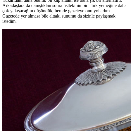
Yukarıdaki daha otantik bir kap alttaki ise daha şık bir alternatifti.
Arkadaşlara da danıştıktan sonra üsttekinin bir Türk yemeğine daha
çok yakışacağını düşündük, ben de gazeteye onu yolladım.
Gazetede yer almasa bile alttaki sunumu da sizinle paylaşmak
istedim.