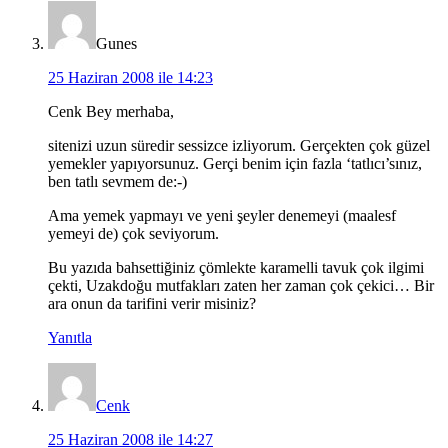
Gunes
25 Haziran 2008 ile 14:23
Cenk Bey merhaba,
sitenizi uzun süredir sessizce izliyorum. Gerçekten çok güzel
yemekler yapıyorsunuz. Gerçi benim için fazla ‘tatlıcı’sınız,
ben tatlı sevmem de:-)
Ama yemek yapmayı ve yeni şeyler denemeyi (maalesf
yemeyi de) çok seviyorum.
Bu yazıda bahsettiğiniz çömlekte karamelli tavuk çok ilgimi
çekti, Uzakdoğu mutfakları zaten her zaman çok çekici… Bir
ara onun da tarifini verir misiniz?
Yanıtla
Cenk
25 Haziran 2008 ile 14:27