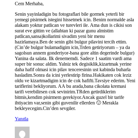
Cem Merhaba,
Senin yayinladigin bu fotograflari bile gormek yeterli bir
yemegi pisirmek istegini hissetmek icin. Benim normalde asla
alakam yoktur patlican ve turevleri ile. Ama dun is cikisi son
surat eve gittim ve (allahtan ki pazar gunu almistim
patlican,sansa)kollarimi sivadim yeni bir menu
hazirlamaya.Ben de senin gibi bulgur pilavini tercih ettim.
(Cin’de bulgur bulamadigim icin,Trden getiriyorum – ya da
sagolsun annem gonderiyor-bana gore altin degerinde bulgur)
Yanina da salata. Ilk denememdi. Sadece 1 saatim vardi ama
super bir sonuc aldim. Yalniz tek degisiklik,kizartmak yerine
daha hafif olmasi icin pilav tenceresinin ust kabinda buharla
hasladim.Sonra da icini yerlestirip firina.Hakikaten cok leziz
oldu ve kizartmadigim icin de cok hafifti.Tavsiye ederim. Yeni
tariflerini bekliyorum. AA bu arada,bana cikolata kremasi
tarifi verebilirsen cok sevinirim.TRden getirdiklerim
bitmis,kendim pisirmem gerekiyor.Ancak guzel bir tarife
ihtiyacim var,senin gibi guvenilir ellerden 🙂 Merakla
bekleyecegim.Cin’den sevgiler.
Yanıtla