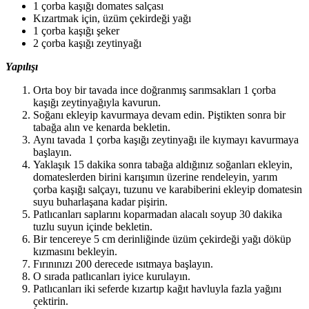
1 çorba kaşığı domates salçası
Kızartmak için, üzüm çekirdeği yağı
1 çorba kaşığı şeker
2 çorba kaşığı zeytinyağı
Yapılışı
Orta boy bir tavada ince doğranmış sarımsakları 1 çorba
kaşığı zeytinyağıyla kavurun.
Soğanı ekleyip kavurmaya devam edin. Piştikten sonra bir
tabağa alın ve kenarda bekletin.
Aynı tavada 1 çorba kaşığı zeytinyağı ile kıymayı kavurmaya
başlayın.
Yaklaşık 15 dakika sonra tabağa aldığınız soğanları ekleyin,
domateslerden birini karışımın üzerine rendeleyin, yarım
çorba kaşığı salçayı, tuzunu ve karabiberini ekleyip domatesin
suyu buharlaşana kadar pişirin.
Patlıcanları saplarını koparmadan alacalı soyup 30 dakika
tuzlu suyun içinde bekletin.
Bir tencereye 5 cm derinliğinde üzüm çekirdeği yağı döküp
kızmasını bekleyin.
Fırınınızı 200 derecede ısıtmaya başlayın.
O sırada patlıcanları iyice kurulayın.
Patlıcanları iki seferde kızartıp kağıt havluyla fazla yağını
çektirin.