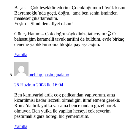
Başak – Çok teşekkür ederim. Çocukluğumun büyük kısmı
Bayramoğlu’nda geçti, doğru.. ama ben senin isminden
maalesef çıkartamadım.
Yeşim – Şimdiden afiyet olsun!
Güneş Hanım – Çok doğru söylediniz, tatlıcıyım 🙂 O
bahsettiğim karamelli tavuk tarifini de buldum, evde birkaç
deneme yaptıktan sonra blogda paylaşacağım.
Yanıtla
mehtap pasin gualano
25 Haziran 2008 ile 16:04
Ben karniyarigi artik cog patlicandan yapiyorum. ama
kizartilmisi kadar lezzetli olmadigini itiraf etmem gerekir.
Roma’da brik yufka var ama bence ondan guzel borek
olmuyor. Ben yufka ile yapilan herseyi cok severim.
pastirmali sigara boregi hic yememistim.
Yanıtla