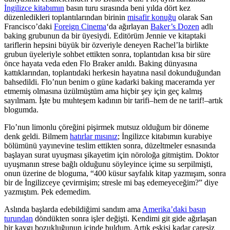
İngilizce kitabımın
basın turu sırasında beni yılda dört kez
düzenledikleri toplantılarından birinin
misafir konuğu
olarak San
Francisco’daki
Foreign Cinema
‘da ağırlayan
Baker’s Dozen
adlı
baking grubunun da bir üyesiydi. Editörüm Jennie ve kitaptaki
tariflerin hepsini büyük bir özveriyle deneyen Rachel’la birlikte
grubun üyeleriyle sohbet ettikten sonra, toplantıdan kısa bir süre
önce hayata veda eden Flo Braker anıldı. Baking dünyasına
kattıklarından, toplantıdaki herkesin hayatına nasıl dokunduğundan
bahsedildi. Flo’nun benim o güne kadarki baking maceramda yer
etmemiş olmasına üzülmüştüm ama hiçbir şey için geç kalmış
sayılmam. İşte bu muhteşem kadının bir tarifi–hem de ne tarif!–artık
blogumda.
Flo’nun limonlu çöreğini pişirmek mutsuz olduğum bir döneme
denk geldi. Bilmem
hatırlar mısınız
; İngilizce kitabımın kurabiye
bölümünü yayınevine teslim ettikten sonra, düzeltmeler esnasında
başlayan surat uyuşması şikayetim için nöroloğa gitmiştim. Doktor
uyuşmanın strese bağlı olduğunu söyleyince içime su serpilmişti,
onun üzerine de bloguma, “400 küsur sayfalık kitap yazmışım, sonra
bir de İngilizceye çevirmişim; stresle mi baş edemeyeceğim?” diye
yazmıştım. Pek edemedim.
Aslında başlarda edebildiğimi sandım ama
Amerika’daki basın
turundan
döndükten sonra işler değişti. Kendimi git gide ağırlaşan
bir kaygı bozukluğunun içinde buldum. Artık eskisi kadar çaresiz