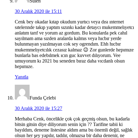
Sulen
30 Aralık 2020 ile 15:11
Cenk bey okadar kıtap okudum yurtıcı veya dısı ınternet
sıtelerınde takıp yaptım sızınkı kadar detaycı mukemmelıyetcı
anlatım tarıf ve yorum az gordum. Bu konularda pek cahıl
sayılmam ama sızden aralarda kalmıs veya hıcbır yerde
bulunmayan yazılmayan cok sey ogrendım. Ehh hıcbır
mukemmelıyetcılık cezasız kalmaz 😉 Zor gunlerde hepımıze
bunlarla bas edebılmek ıcın guc kuvvet dılıyorum. Vee
umuyorum kı 2021 bu seneden bıraz daha vıcdanlı olsun
hepımıze.
Yanıtla
Funda Çelebi
30 Aralık 2020 ile 15:27
Merhaba Cenk, öncelikle çok çok geçmiş olsun, bu kadarla
bitsin gitsin diye diliyorum senin için ?? Tarifine tabii ki
bayıldım, deneme listesine aldım ama bu önemli değil, sağlık
olsun her şey yapılır, tadılır, olmazsa bir daha denenir, ne