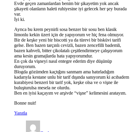
Evde geçen zamanlardan benim bir şikayetim yok ancak
şikayeti olanların haleti ruhiyesine iyi gelecek her şey burada
var.
İyi ki.
Ayrıca bu krem peynirli sosa benzer bir sosu ben klasik
limonlu kekin üzeri için de yapıyorum ve hiç fena olmuyor.
Bir de keşke yeni bir biscotti ya da türevi bir bisküvi tarifi
gelse. Ben bazen tarçınlı cevizli, bazen zencefilli bademli,
bazen kahveli, bitter çikolatalı çeşitlendirmeye çalışıyorum
ama kesin gramajlarda hata yapıyorumdur.
En çok da vişneyi nasıl entegre ederim diye düşünüp
duruyorum.
Blogda gözümden kaçtığını sanmam ama hatırladığım
kadarıyla kestane unlu bir tarif dışında sanıyorum ki acıbadem
kurabiyesi benzeri bir tarif yok, keşke olsa ve o vişne ile
buluşturulsa mesela ne olurdu.
Ben en iyisi kaçayım ve arşivde “vişne” kelimesini aratayım.
Bonne nuit!
Yanıtla