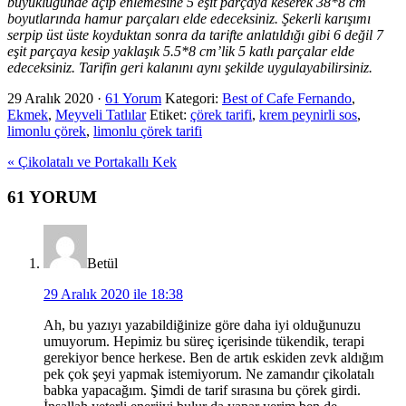
büyüklüğünde açıp enlemesine 5 eşit parçaya keserek 38*8 cm
boyutlarında hamur parçaları elde edeceksiniz. Şekerli karışımı
serpip üst üste koyduktan sonra da tarifte anlatıldığı gibi 6 değil 7
eşit parçaya kesip yaklaşık 5.5*8 cm’lik 5 katlı parçalar elde
edeceksiniz. Tarifin geri kalanını aynı şekilde uygulayabilirsiniz.
29 Aralık 2020
·
61 Yorum
Kategori:
Best of Cafe Fernando
,
Ekmek
,
Meyveli Tatlılar
Etiket:
çörek tarifi
,
krem peynirli sos
,
limonlu çörek
,
limonlu çörek tarifi
Previous
« Çikolatalı ve Portakallı Kek
Post:
Okuyucu
61 YORUM
Etkileşimi
Betül
29 Aralık 2020 ile 18:38
Ah, bu yazıyı yazabildiğinize göre daha iyi olduğunuzu
umuyorum. Hepimiz bu süreç içerisinde tükendik, terapi
gerekiyor bence herkese. Ben de artık eskiden zevk aldığım
pek çok şeyi yapmak istemiyorum. Ne zamandır çikolatalı
babka yapacağım. Şimdi de tarif sırasına bu çörek girdi.