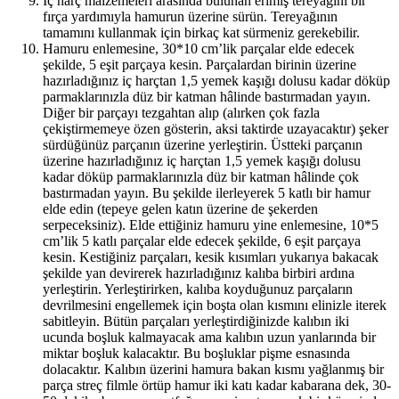
İç harç malzemeleri arasında bulunan erimiş tereyağını bir
fırça yardımıyla hamurun üzerine sürün. Tereyağının
tamamını kullanmak için birkaç kat sürmeniz gerekebilir.
Hamuru enlemesine, 30*10 cm’lik parçalar elde edecek
şekilde, 5 eşit parçaya kesin. Parçalardan birinin üzerine
hazırladığınız iç harçtan 1,5 yemek kaşığı dolusu kadar döküp
parmaklarınızla düz bir katman hâlinde bastırmadan yayın.
Diğer bir parçayı tezgahtan alıp (alırken çok fazla
çekiştirmemeye özen gösterin, aksi taktirde uzayacaktır) şeker
sürdüğünüz parçanın üzerine yerleştirin. Üstteki parçanın
üzerine hazırladığınız iç harçtan 1,5 yemek kaşığı dolusu
kadar döküp parmaklarınızla düz bir katman hâlinde çok
bastırmadan yayın. Bu şekilde ilerleyerek 5 katlı bir hamur
elde edin (tepeye gelen katın üzerine de şekerden
serpeceksiniz). Elde ettiğiniz hamuru yine enlemesine, 10*5
cm’lik 5 katlı parçalar elde edecek şekilde, 6 eşit parçaya
kesin. Kestiğiniz parçaları, kesik kısımları yukarıya bakacak
şekilde yan devirerek hazırladığınız kalıba birbiri ardına
yerleştirin. Yerleştirirken, kalıba koyduğunuz parçaların
devrilmesini engellemek için boşta olan kısmını elinizle iterek
sabitleyin. Bütün parçaları yerleştirdiğinizde kalıbın iki
ucunda boşluk kalmayacak ama kalıbın uzun yanlarında bir
miktar boşluk kalacaktır. Bu boşluklar pişme esnasında
dolacaktır. Kalıbın üzerini hamura bakan kısmı yağlanmış bir
parça streç filmle örtüp hamur iki katı kadar kabarana dek, 30-