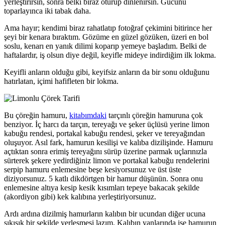
yerleştirirsin, sonra belki biraz oturup dinlenirsin. Gücünü
toparlayınca iki tabak daha.
Ama hayır; kendimi biraz rahatlatıp fotoğraf çekimini bitirince her
şeyi bir kenara bıraktım. Gözüme en güzel gözüken, üzeri en bol
soslu, kenarı en yanık dilimi koparıp yemeye başladım. Belki de
haftalardır, iş olsun diye değil, keyifle mideye indirdiğim ilk lokma.
Keyifli anların olduğu gibi, keyifsiz anların da bir sonu olduğunu
hatırlatan, içimi hafifleten bir lokma.
Bu çöreğin hamuru,
kitabımdaki
tarçınlı çöreğin hamuruna çok
benziyor. İç harcı da tarçın, tereyağı ve şeker üçlüsü yerine limon
kabuğu rendesi, portakal kabuğu rendesi, şeker ve tereyağından
oluşuyor. Asıl fark, hamurun kesilişi ve kalıba dizilişinde. Hamuru
açtıktan sonra erimiş tereyağını sürüp üzerine parmak uçlarınızla
sürterek şekere yedirdiğiniz limon ve portakal kabuğu rendelerini
serpip hamuru enlemesine beşe kesiyorsunuz ve üst üste
diziyorsunuz. 5 katlı dikdörtgen bir hamur düşünün. Sonra onu
enlemesine altıya kesip kesik kısımları tepeye bakacak şekilde
(akordiyon gibi) kek kalıbına yerleştiriyorsunuz.
Ardı ardına dizilmiş hamurların kalıbın bir ucundan diğer ucuna
sıkışık bir şekilde yerleşmesi lazım. Kalıbın yanlarında ise hamurun