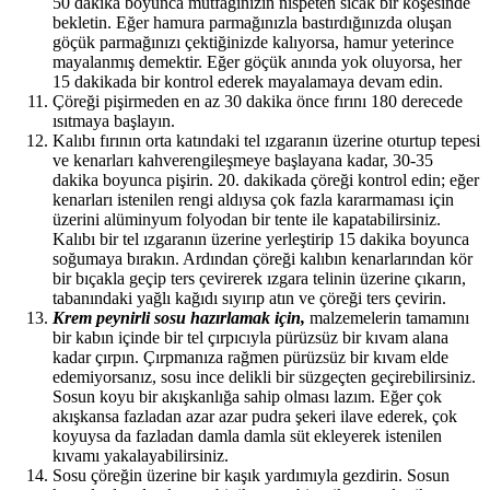
50 dakika boyunca mutfağınızın nispeten sıcak bir köşesinde
bekletin. Eğer hamura parmağınızla bastırdığınızda oluşan
göçük parmağınızı çektiğinizde kalıyorsa, hamur yeterince
mayalanmış demektir. Eğer göçük anında yok oluyorsa, her
15 dakikada bir kontrol ederek mayalamaya devam edin.
Çöreği pişirmeden en az 30 dakika önce fırını 180 derecede
ısıtmaya başlayın.
Kalıbı fırının orta katındaki tel ızgaranın üzerine oturtup tepesi
ve kenarları kahverengileşmeye başlayana kadar, 30-35
dakika boyunca pişirin. 20. dakikada çöreği kontrol edin; eğer
kenarları istenilen rengi aldıysa çok fazla kararmaması için
üzerini alüminyum folyodan bir tente ile kapatabilirsiniz.
Kalıbı bir tel ızgaranın üzerine yerleştirip 15 dakika boyunca
soğumaya bırakın. Ardından çöreği kalıbın kenarlarından kör
bir bıçakla geçip ters çevirerek ızgara telinin üzerine çıkarın,
tabanındaki yağlı kağıdı sıyırıp atın ve çöreği ters çevirin.
Krem peynirli sosu hazırlamak için,
malzemelerin tamamını
bir kabın içinde bir tel çırpıcıyla pürüzsüz bir kıvam alana
kadar çırpın. Çırpmanıza rağmen pürüzsüz bir kıvam elde
edemiyorsanız, sosu ince delikli bir süzgeçten geçirebilirsiniz.
Sosun koyu bir akışkanlığa sahip olması lazım. Eğer çok
akışkansa fazladan azar azar pudra şekeri ilave ederek, çok
koyuysa da fazladan damla damla süt ekleyerek istenilen
kıvamı yakalayabilirsiniz.
Sosu çöreğin üzerine bir kaşık yardımıyla gezdirin. Sosun