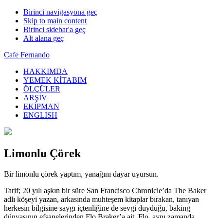
Birinci navigasyona geç
Skip to main content
Birinci sidebar'a geç
Alt alana geç
Cafe Fernando
HAKKIMDA
YEMEK KİTABIM
ÖLÇÜLER
ARŞİV
EKİPMAN
ENGLISH
Limonlu Çörek
Bir limonlu çörek yaptım, yanağını dayar uyursun.
Tarif; 20 yılı aşkın bir süre San Francisco Chronicle’da The Baker
adlı köşeyi yazan, arkasında muhteşem kitaplar bırakan, tanıyan
herkesin bilgisine saygı içtenliğine de sevgi duyduğu, baking
dünyasının efsanelerinden Flo Braker’a ait. Flo, aynı zamanda