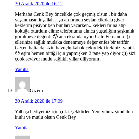
30 Aralık 2020 ile 16:12
Merhaba Cenk Bey öncelikle çok geçmiş olsun.. bir daha
yaşanmasın inşallah .. şu an fırında şeytan çikolata giyer
keklerim pişiyor ben bunları yazarken.. kekleri fırına atıp
koltuğa oturdum elime telefonumu alınca yaşadığım şaşkınlık
görülmeye değerdi 🙂 ana ekranda uyarı Cafe Fernando :))
ellerinize sağlık mutlaka denenmeye değer enfes bir tariftir.
Geçen hafta da sizin havuçlu kabak çekirdekli kekinizi yaptık
🙂 eşim hemen bittiği için yapmışken 2 tane yap diyor :))) sizi
çook seviyor mutlu sağlıklı yıllar diliyorum ..
Yanıtla
Gizem
30 Aralık 2020 ile 17:09
Yılbaşı hediyemiz için çok teşekkürler. Yeni yılınız şimdiden
kutlu ve mutlu olsun Cenk Bey
Yanıtla