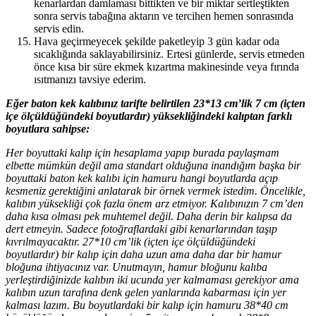
kenarlardan damlaması bittikten ve bir miktar sertleştikten
sonra servis tabağına aktarın ve tercihen hemen sonrasında
servis edin.
Hava geçirmeyecek şekilde paketleyip 3 gün kadar oda
sıcaklığında saklayabilirsiniz. Ertesi günlerde, servis etmeden
önce kısa bir süre ekmek kızartma makinesinde veya fırında
ısıtmanızı tavsiye ederim.
Eğer baton kek kalıbınız tarifte belirtilen 23*13 cm’lik 7 cm (içten
içe ölçüldüğündeki boyutlardır) yüksekliğindeki kalıptan farklı
boyutlara sahipse:
Her boyuttaki kalıp için hesaplama yapıp burada paylaşmam
elbette mümkün değil ama standart olduğuna inandığım başka bir
boyuttaki baton kek kalıbı için hamuru hangi boyutlarda açıp
kesmeniz gerektiğini anlatarak bir örnek vermek istedim. Öncelikle,
kalıbın yüksekliği çok fazla önem arz etmiyor. Kalıbınızın 7 cm’den
daha kısa olması pek muhtemel değil. Daha derin bir kalıpsa da
dert etmeyin. Sadece fotoğraflardaki gibi kenarlarından taşıp
kıvrılmayacaktır. 27*10 cm’lik (içten içe ölçüldüğündeki
boyutlardır) bir kalıp için daha uzun ama daha dar bir hamur
bloğuna ihtiyacınız var. Unutmayın, hamur bloğunu kalıba
yerleştirdiğinizde kalıbın iki ucunda yer kalmaması gerekiyor ama
kalıbın uzun tarafına denk gelen yanlarında kabarması için yer
kalması lazım. Bu boyutlardaki bir kalıp için hamuru 38*40 cm