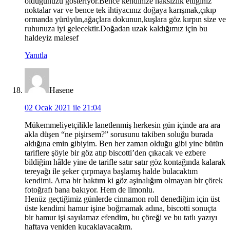
olduğunuzu gösteriyor.Bence kendinize haksızlık ettiğiniz
noktalar var ve bence tek ihtiyacınız doğaya karışmak,çıkıp
ormanda yürüyün,ağaçlara dokunun,kuşlara göz kırpın size ve
ruhunuza iyi gelecektir.Doğadan uzak kaldığımız için bu
haldeyiz malesef
Yanıtla
Hasene
02 Ocak 2021 ile 21:04
Mükemmeliyetçilikle lanetlenmiş herkesin gün içinde ara ara
akla düşen “ne pişirsem?” sorusunu takiben soluğu burada
aldığına emin gibiyim. Ben her zaman olduğu gibi yine bütün
tariflere şöyle bir göz atıp biscotti’den çıkacak ve ezbere
bildiğim hâlde yine de tarifle satır satır göz kontağında kalarak
tereyağı ile şeker çırpmaya başlamış halde bulacaktım
kendimi. Ama bir baktım ki göz aşinalığım olmayan bir çörek
fotoğrafı bana bakıyor. Hem de limonlu.
Henüz geçtiğimiz günlerde cinnamon roll denediğim için üst
üste kendimi hamur işine boğmamak adına, biscotti sonuçta
bir hamur işi sayılamaz efendim, bu çöreği ve bu tatlı yazıyı
haftaya yeniden kucaklayacağım.