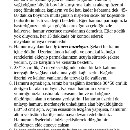
yağladığınız büyük boy bir karıştırma kabına aktarıp üzerini
streç filmle sıkıca kaplayın ve iki katı kadar kabarana dek, 45-
60 dakika boyunca mutfağınızın nispeten sıcak bir köşesinde
(kaloriferin üstü vs. değil) bekletin. Eğer hamura parmağınızla
bastırdığınızda oluşan göçük parmağınızı çektiğinizde
kalıyorsa, hamur yeterince mayalanmış demektir. Eğer göçük
yok oluyorsa, her 15 dakikada bir kontrol ederek
mayalandırmaya devam edin.
Hamur mayalanırken
iç harcı hazırlayın
. Şekeri bir kabın
içine dökün. Üzerine limon kabuğu ve portakal kabuğu
rendelerini ekleyip parmaklarınızın ucuyla sürterek şekere
yedirin, iyice karıştırın ve kenarda bekletin.
23*13 cm’lik, 7 cm yüksekliğinde baton bir kek kalıbını
tereyağı ile yağlayıp tabanına yağlı kağıt serin. Kağıdın
üzerini ve kalıbın yanlarını da tereyağı ile yağlayın.
Hamuru açmak için, temiz bir tezgâhın üzerinde 30*50 cm’lik
dörtgen bir alanı unlayın. Kabaran hamurun üzerine
yumruğunuzla bastırarak havasını alın ve unladığınız
dikdörtgen alanın ortasına yerleştirin. Hamurun üzerini de
unlayıp hamuru merdaneyle unladığınız alan büyüklüğünde
(30*50 cm) açın. Açma esnasında tezgâha yapışırsa, hamurun
altını ve üstünü hafifçe unlamaya devam edebilirsiniz.
Hamurun köşelerini elinizle çekiştirerek düzgün bir
dikdörtgen elde etmeye çalışın.