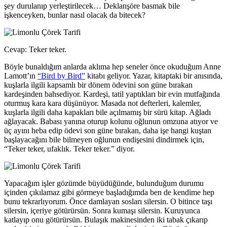
şey durulanıp yerleştirilecek… Deklanşöre basmak bile
işkenceyken, bunlar nasıl olacak da bitecek?
Cevap: Teker teker.
Böyle bunaldığım anlarda aklıma hep seneler önce okuduğum Anne
Lamott’ın
“Bird by Bird”
kitabı geliyor. Yazar, kitaptaki bir anısında,
kuşlarla ilgili kapsamlı bir dönem ödevini son güne bırakan
kardeşinden bahsediyor. Kardeşi, tatil yaptıkları bir evin mutfağında
oturmuş kara kara düşünüyor. Masada not defterleri, kalemler,
kuşlarla ilgili daha kapakları bile açılmamış bir sürü kitap. Ağladı
ağlayacak. Babası yanına oturup kolunu oğlunun omzuna atıyor ve
üç ayını heba edip ödevi son güne bırakan, daha işe hangi kuştan
başlayacağını bile bilmeyen oğlunun endişesini dindirmek için,
“Teker teker, ufaklık. Teker teker.” diyor.
Yapacağım işler gözümde büyüdüğünde, bulunduğum durumu
içinden çıkılamaz gibi görmeye başladığımda ben de kendime hep
bunu tekrarlıyorum. Önce damlayan sosları silersin. O bitince taşı
silersin, içeriye götürürsün. Sonra kumaşı silersin. Kuruyunca
katlayıp onu götürürsün. Bulaşık makinesinden iki tabak çıkarıp