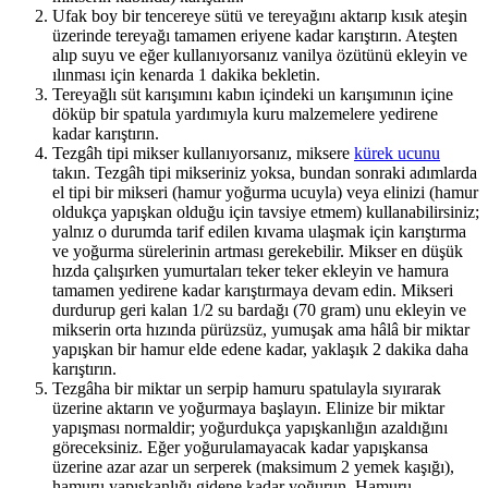
Ufak boy bir tencereye sütü ve tereyağını aktarıp kısık ateşin
üzerinde tereyağı tamamen eriyene kadar karıştırın. Ateşten
alıp suyu ve eğer kullanıyorsanız vanilya özütünü ekleyin ve
ılınması için kenarda 1 dakika bekletin.
Tereyağlı süt karışımını kabın içindeki un karışımının içine
döküp bir spatula yardımıyla kuru malzemelere yedirene
kadar karıştırın.
Tezgâh tipi mikser kullanıyorsanız, miksere
kürek ucunu
takın. Tezgâh tipi mikseriniz yoksa, bundan sonraki adımlarda
el tipi bir mikseri (hamur yoğurma ucuyla) veya elinizi (hamur
oldukça yapışkan olduğu için tavsiye etmem) kullanabilirsiniz;
yalnız o durumda tarif edilen kıvama ulaşmak için karıştırma
ve yoğurma sürelerinin artması gerekebilir. Mikser en düşük
hızda çalışırken yumurtaları teker teker ekleyin ve hamura
tamamen yedirene kadar karıştırmaya devam edin. Mikseri
durdurup geri kalan 1/2 su bardağı (70 gram) unu ekleyin ve
mikserin orta hızında pürüzsüz, yumuşak ama hâlâ bir miktar
yapışkan bir hamur elde edene kadar, yaklaşık 2 dakika daha
karıştırın.
Tezgâha bir miktar un serpip hamuru spatulayla sıyırarak
üzerine aktarın ve yoğurmaya başlayın. Elinize bir miktar
yapışması normaldir; yoğurdukça yapışkanlığın azaldığını
göreceksiniz. Eğer yoğurulamayacak kadar yapışkansa
üzerine azar azar un serperek (maksimum 2 yemek kaşığı),
hamuru yapışkanlığı gidene kadar yoğurun. Hamuru,