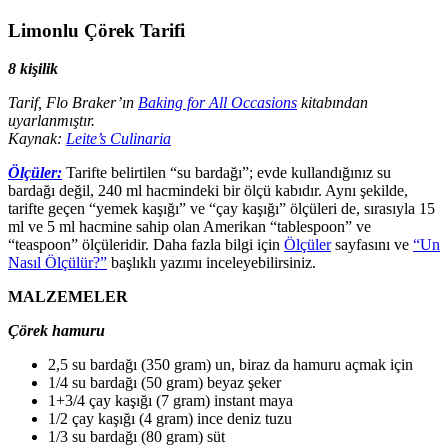
Limonlu Çörek Tarifi
8 kişilik
Tarif, Flo Braker’ın
Baking for All Occasions
kitabından
uyarlanmıştır.
Kaynak:
Leite’s Culinaria
Ölçüler:
Tarifte belirtilen “su bardağı”; evde kullandığınız su
bardağı değil, 240 ml hacmindeki bir ölçü kabıdır. Aynı şekilde,
tarifte geçen “yemek kaşığı” ve “çay kaşığı” ölçüleri de, sırasıyla 15
ml ve 5 ml hacmine sahip olan Amerikan “tablespoon” ve
“teaspoon” ölçüleridir. Daha fazla bilgi için
Ölçüler
sayfasını ve
“Un
Nasıl Ölçülür?”
başlıklı yazımı inceleyebilirsiniz.
MALZEMELER
Çörek hamuru
2,5 su bardağı (350 gram) un, biraz da hamuru açmak için
1/4 su bardağı (50 gram) beyaz şeker
1+3/4 çay kaşığı (7 gram) instant maya
1/2 çay kaşığı (4 gram) ince deniz tuzu
1/3 su bardağı (80 gram) süt