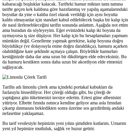
kabaracağı boşluklar kalacak. Tarifteki hamur miktarı tamı tamına
tarifte geçen kek kalıbına göre hazırlanmış ve yapılış aşamalarındaki
boyutlar da yine o kalıba özel olarak verildiği için aynı boyutta
kalıbı olmayanlar için standart kabul edilebilecek başka bir kalıp için
de nasıl ilerlenebileceğini tarifin sonunda anlattım. Aşağıda not ettim
ama buradan da söyleyeyim. Eğer evinizdeki kalıp iki boyuta da
uymuyorsa iş size düşüyor. Her kalıp için bu hesaplamaları yapmam
mümkün değil. Genelleme yapmak gerekirse, kalıp boyuna doğru
büyüdükçe (ve dolayısıyla enine doğru daraldıkça), hamuru açarken
olabildiğine kare şeklinde açmaya çalışın. Böylelikle hamurları
kestiğinizde daha dar ama uzun bir dikdörtgen elde edeceksiniz. Bu
da hamuru kestikten sonra daha uzun bir akordiyon elde etmenizi
sağlayacak.
Tarifin adı limonlu çörek ama içindeki portakal kabukları da
fazlasıyla hissediliyor. Her çöreği olduğu gibi, bu çöreği de
yaptığınız gün tüketmenizi tavsiye ederim. Ertesi güne albenisini
yitiriyor. Elbette fırında ısıtınca kendine geliyor ama asla fırından
çıkarıp ılınmasını bekledikten sonra üzerine sos gezdirilmiş andaki
nefasetine yaklaşamaz.
Bu tarif vesilesiyle hepinizin yeni yılını şimdiden kutlarım. Umarım
yeni yıl hepimize mutluluk, sağlık ve huzur getirir.