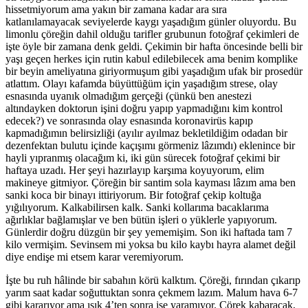
hissetmiyorum ama yakın bir zamana kadar ara sıra
katlanılamayacak seviyelerde kaygı yaşadığım günler oluyordu. Bu
limonlu çöreğin dahil olduğu tarifler grubunun fotoğraf çekimleri de
işte öyle bir zamana denk geldi. Çekimin bir hafta öncesinde belli bir
yaşı geçen herkes için rutin kabul edilebilecek ama benim komplike
bir beyin ameliyatına giriyormuşum gibi yaşadığım ufak bir prosedür
atlattım. Olayı kafamda büyüttüğüm için yaşadığım strese, olay
esnasında uyanık olmadığım gerçeği (çünkü ben anestezi
altındayken doktorun işini doğru yapıp yapmadığını kim kontrol
edecek?) ve sonrasında olay esnasında koronavirüs kapıp
kapmadığımın belirsizliği (ayılır ayılmaz bekletildiğim odadan bir
dezenfektan bulutu içinde kaçışımı görmeniz lâzımdı) eklenince bir
hayli yıpranmış olacağım ki, iki gün sürecek fotoğraf çekimi bir
haftaya uzadı. Her şeyi hazırlayıp karşıma koyuyorum, elim
makineye gitmiyor. Çöreğin bir santim sola kayması lâzım ama ben
sanki koca bir binayı ittiriyorum. Bir fotoğraf çekip koltuğa
yığılıyorum. Kalkabilirsen kalk. Sanki kollarıma bacaklarıma
ağırlıklar bağlamışlar ve ben bütün işleri o yüklerle yapıyorum.
Günlerdir doğru düzgün bir şey yememişim. Son iki haftada tam 7
kilo vermişim. Sevinsem mi yoksa bu kilo kaybı hayra alamet değil
diye endişe mi etsem karar veremiyorum.
İşte bu ruh hâlinde bir sabahın körü kalktım. Çöreği, fırından çıkarıp
yarım saat kadar soğuttuktan sonra çekmem lazım. Malum hava 6-7
gibi kararıyor ama ışık 4’ten sonra işe yaramıyor. Çörek kabaracak,