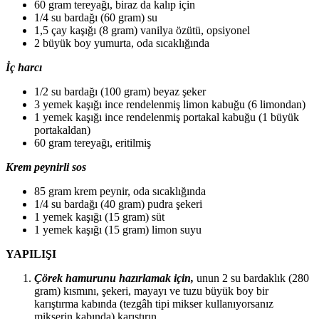
60 gram tereyağı, biraz da kalıp için
1/4 su bardağı (60 gram) su
1,5 çay kaşığı (8 gram) vanilya özütü, opsiyonel
2 büyük boy yumurta, oda sıcaklığında
İç harcı
1/2 su bardağı (100 gram) beyaz şeker
3 yemek kaşığı ince rendelenmiş limon kabuğu (6 limondan)
1 yemek kaşığı ince rendelenmiş portakal kabuğu (1 büyük
portakaldan)
60 gram tereyağı, eritilmiş
Krem peynirli sos
85 gram krem peynir, oda sıcaklığında
1/4 su bardağı (40 gram) pudra şekeri
1 yemek kaşığı (15 gram) süt
1 yemek kaşığı (15 gram) limon suyu
YAPILIŞI
Çörek hamurunu hazırlamak için,
unun 2 su bardaklık (280
gram) kısmını, şekeri, mayayı ve tuzu büyük boy bir
karıştırma kabında (tezgâh tipi mikser kullanıyorsanız
mikserin kabında) karıştırın.