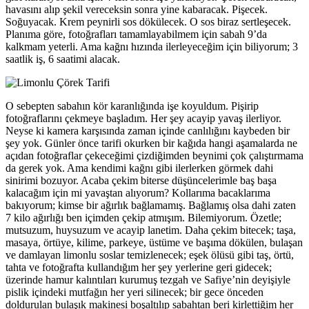
havasını alıp şekil vereceksin sonra yine kabaracak. Pişecek.
Soğuyacak. Krem peynirli sos dökülecek. O sos biraz sertleşecek.
Planıma göre, fotoğrafları tamamlayabilmem için sabah 9’da
kalkmam yeterli. Ama kağnı hızında ilerleyeceğim için biliyorum; 3
saatlik iş, 6 saatimi alacak.
O sebepten sabahın kör karanlığında işe koyuldum. Pişirip
fotoğraflarını çekmeye başladım. Her şey acayip yavaş ilerliyor.
Neyse ki kamera karşısında zaman içinde canlılığını kaybeden bir
şey yok. Günler önce tarifi okurken bir kağıda hangi aşamalarda ne
açıdan fotoğraflar çekeceğimi çizdiğimden beynimi çok çalıştırmama
da gerek yok. Ama kendimi kağnı gibi ilerlerken görmek dahi
sinirimi bozuyor. Acaba çekim biterse düşüncelerimle baş başa
kalacağım için mi yavaştan alıyorum? Kollarıma bacaklarıma
bakıyorum; kimse bir ağırlık bağlamamış. Bağlamış olsa dahi zaten
7 kilo ağırlığı ben içimden çekip atmışım. Bilemiyorum. Özetle;
mutsuzum, huysuzum ve acayip lanetim. Daha çekim bitecek; taşa,
masaya, örtüye, kilime, parkeye, üstüme ve başıma dökülen, bulaşan
ve damlayan limonlu soslar temizlenecek; eşek ölüsü gibi taş, örtü,
tahta ve fotoğrafta kullandığım her şey yerlerine geri gidecek;
üzerinde hamur kalıntıları kurumuş tezgah ve Safiye’nin deyişiyle
pislik içindeki mutfağın her yeri silinecek; bir gece önceden
doldurulan bulaşık makinesi boşaltılıp sabahtan beri kirlettiğim her