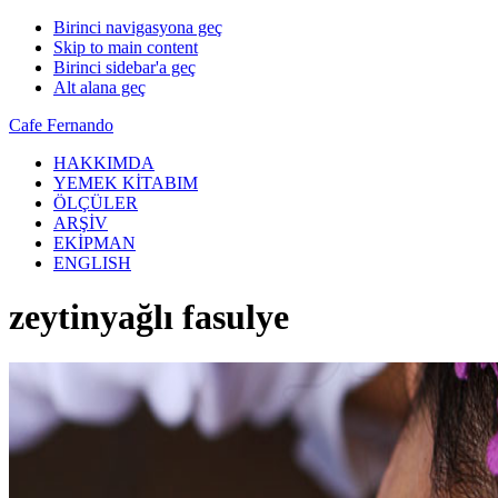
Birinci navigasyona geç
Skip to main content
Birinci sidebar'a geç
Alt alana geç
Cafe Fernando
HAKKIMDA
YEMEK KİTABIM
ÖLÇÜLER
ARŞİV
EKİPMAN
ENGLISH
zeytinyağlı fasulye