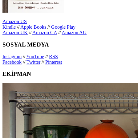
Amazon US
Kindle
//
Apple Books
//
Google Play
Amazon UK
//
Amazon CA
//
Amazon AU
SOSYAL MEDYA
Instagram
//
YouTube
//
RSS
Facebook
//
Twitter
//
Pinterest
EKİPMAN