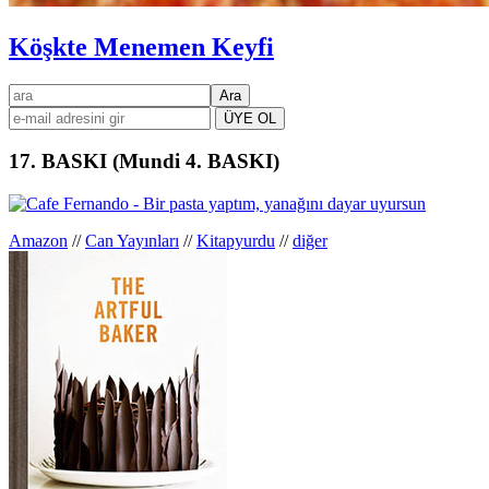
Köşkte Menemen Keyfi
Birincil
ara
kenar
çubuğu
17. BASKI (Mundi 4. BASKI)
Amazon
//
Can Yayınları
//
Kitapyurdu
//
diğer