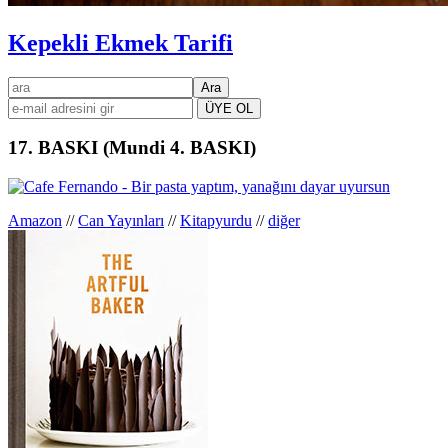
Kepekli Ekmek Tarifi
Birincil
ara
kenar
çubuğu
17. BASKI (Mundi 4. BASKI)
Amazon
//
Can Yayınları
//
Kitapyurdu
//
diğer