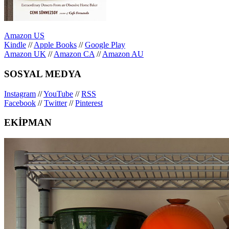
Amazon US
Kindle
//
Apple Books
//
Google Play
Amazon UK
//
Amazon CA
//
Amazon AU
SOSYAL MEDYA
Instagram
//
YouTube
//
RSS
Facebook
//
Twitter
//
Pinterest
EKİPMAN