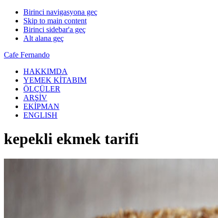
Birinci navigasyona geç
Skip to main content
Birinci sidebar'a geç
Alt alana geç
Cafe Fernando
HAKKIMDA
YEMEK KİTABIM
ÖLÇÜLER
ARŞİV
EKİPMAN
ENGLISH
kepekli ekmek tarifi