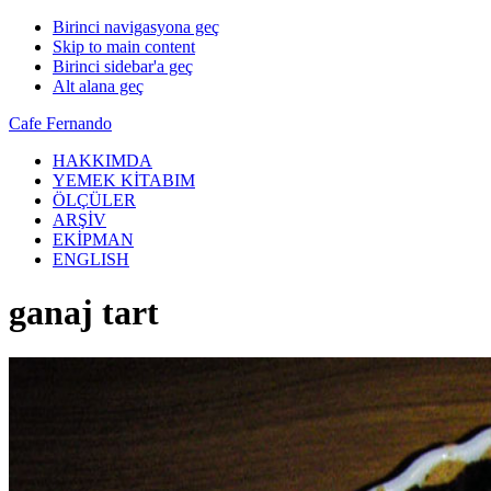
Birinci navigasyona geç
Skip to main content
Birinci sidebar'a geç
Alt alana geç
Cafe Fernando
HAKKIMDA
YEMEK KİTABIM
ÖLÇÜLER
ARŞİV
EKİPMAN
ENGLISH
ganaj tart