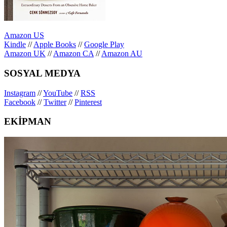
Amazon US
Kindle
//
Apple Books
//
Google Play
Amazon UK
//
Amazon CA
//
Amazon AU
SOSYAL MEDYA
Instagram
//
YouTube
//
RSS
Facebook
//
Twitter
//
Pinterest
EKİPMAN