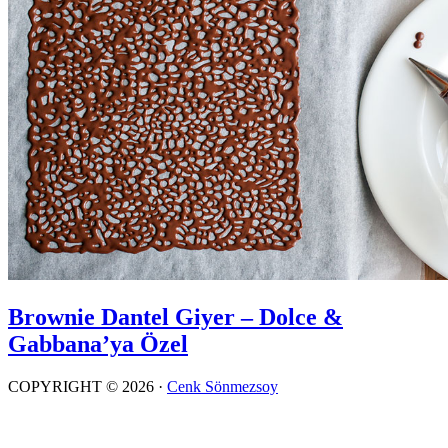
Brownie Dantel Giyer – Dolce &
Gabbana’ya Özel
COPYRIGHT © 2026 ·
Cenk Sönmezsoy