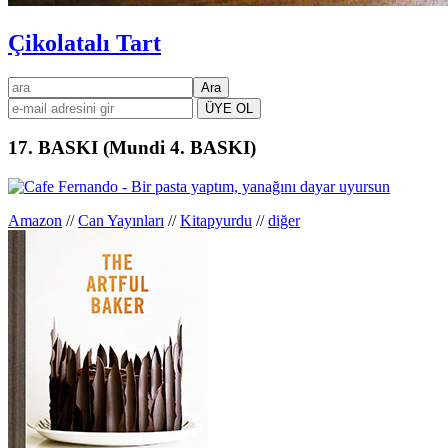
Çikolatalı Tart
Birincil
ara
kenar
çubuğu
17. BASKI (Mundi 4. BASKI)
Amazon
//
Can Yayınları
//
Kitapyurdu
//
diğer