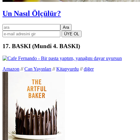
Un Nasıl Ölçülür?
Birincil
ara
kenar
çubuğu
17. BASKI (Mundi 4. BASKI)
Amazon
//
Can Yayınları
//
Kitapyurdu
//
diğer