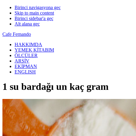
Birinci navigasyona geç
Skip to main content
Birinci sidebar'a geç
Alt alana geç
Cafe Fernando
HAKKIMDA
YEMEK KİTABIM
ÖLÇÜLER
ARŞİV
EKİPMAN
ENGLISH
1 su bardağı un kaç gram