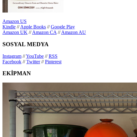
Amazon US
Kindle
//
Apple Books
//
Google Play
Amazon UK
//
Amazon CA
//
Amazon AU
SOSYAL MEDYA
Instagram
//
YouTube
//
RSS
Facebook
//
Twitter
//
Pinterest
EKİPMAN