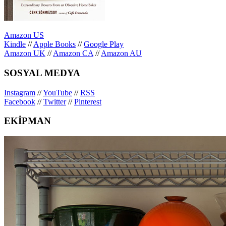
Amazon US
Kindle
//
Apple Books
//
Google Play
Amazon UK
//
Amazon CA
//
Amazon AU
SOSYAL MEDYA
Instagram
//
YouTube
//
RSS
Facebook
//
Twitter
//
Pinterest
EKİPMAN