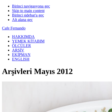
Birinci navigasyona geç
Skip to main content
Birinci sidebar'a geç
Alt alana geç
Cafe Fernando
HAKKIMDA
YEMEK KİTABIM
ÖLÇÜLER
ARŞİV
EKİPMAN
ENGLISH
Arşivleri Mayıs 2012