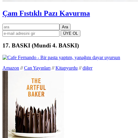
Çam Fıstıklı Pazı Kavurma
Birincil
ara
kenar
çubuğu
17. BASKI (Mundi 4. BASKI)
Amazon
//
Can Yayınları
//
Kitapyurdu
//
diğer