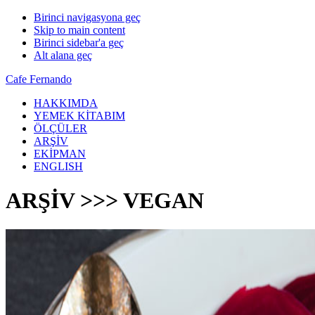
Birinci navigasyona geç
Skip to main content
Birinci sidebar'a geç
Alt alana geç
Cafe Fernando
HAKKIMDA
YEMEK KİTABIM
ÖLÇÜLER
ARŞİV
EKİPMAN
ENGLISH
ARŞİV >>> VEGAN