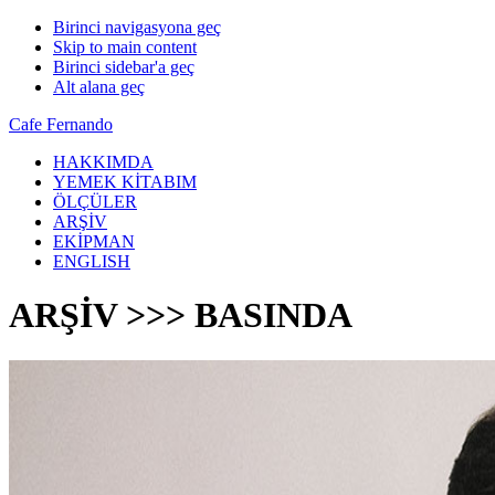
Birinci navigasyona geç
Skip to main content
Birinci sidebar'a geç
Alt alana geç
Cafe Fernando
HAKKIMDA
YEMEK KİTABIM
ÖLÇÜLER
ARŞİV
EKİPMAN
ENGLISH
ARŞİV >>> BASINDA