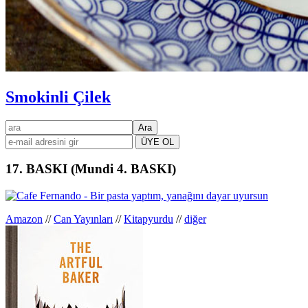
Smokinli Çilek
Birincil
ara
kenar
çubuğu
17. BASKI (Mundi 4. BASKI)
Amazon
//
Can Yayınları
//
Kitapyurdu
//
diğer