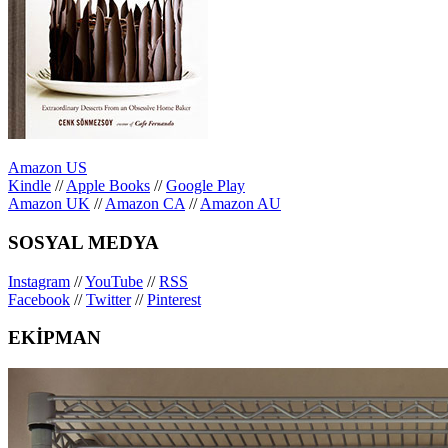
Amazon US
Kindle
//
Apple Books
//
Google Play
Amazon UK
//
Amazon CA
//
Amazon AU
SOSYAL MEDYA
Instagram
//
YouTube
//
RSS
Facebook
//
Twitter
//
Pinterest
EKİPMAN