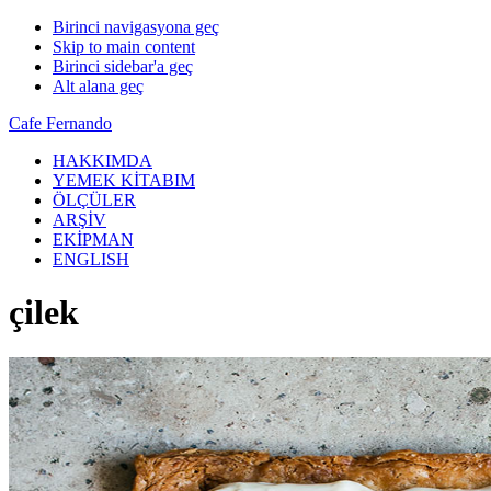
Birinci navigasyona geç
Skip to main content
Birinci sidebar'a geç
Alt alana geç
Cafe Fernando
HAKKIMDA
YEMEK KİTABIM
ÖLÇÜLER
ARŞİV
EKİPMAN
ENGLISH
çilek