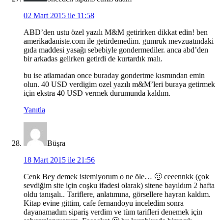
02 Mart 2015 ile 11:58
ABD’den ustu özel yazılı M&M getirirken dikkat edin! ben
amerikadaniste.com ile getirdemedim. gumruk mevzuatındaki
gıda maddesi yasağı sebebiyle gondermediler. anca abd’den
bir arkadas gelirken getirdi de kurtardık malı.
bu ise atlamadan once buraday gondertme kısmından emin
olun. 40 USD verdigim ozel yazılı m&M’leri buraya getirmek
için ekstra 40 USD vermek durumunda kaldım.
Yanıtla
Büşra
18 Mart 2015 ile 21:56
Cenk Bey demek istemiyorum o ne öle… 🙂 ceeennkk (çok
sevdiğim site için coşku ifadesi olarak) sitene bayıldım 2 hafta
oldu tanışalı.. Tariflere, anlatımına, görsellere hayran kaldım.
Kitap evine gittim, cafe fernandoyu inceledim sonra
dayanamadım sipariş verdim ve tüm tarifleri denemek için