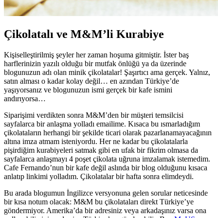
Çikolatalı ve M&M’li Kurabiye
Kişiselleştirilmiş şeyler her zaman hoşuma gitmiştir. İster baş
harflerinizin yazılı olduğu bir mutfak önlüğü ya da üzerinde
blogunuzun adı olan minik çikolatalar! Şaşırtıcı ama gerçek. Yalnız,
satın alması o kadar kolay değil… en azından Türkiye’de
yaşıyorsanız ve blogunuzun ismi gerçek bir kafe ismini
andırıyorsa…
Siparişimi verdikten sonra M&M’den bir müşteri temsilcisi
sayfalarca bir anlaşma yolladı emailime. Kısaca bu ısmarladığım
çikolataların herhangi bir şekilde ticari olarak pazarlanamayacağının
altına imza atmam isteniyordu. Her ne kadar bu çikolatalarla
pişirdiğim kurabiyeleri satmak gibi en ufak bir fikrim olmasa da
sayfalarca anlaşmayı 4 poşet çikolata uğruna imzalamak istemedim.
Cafe Fernando’nun bir kafe değil aslında bir blog olduğunu kısaca
anlatıp linkimi yolladım. Çikolatalar bir hafta sonra elimdeydi.
Bu arada blogumun İngilizce versyonuna gelen sorular neticesinde
bir kısa notum olacak: M&M bu çikolataları direkt Türkiye’ye
göndermiyor. Amerika’da bir adresiniz veya arkadaşınız varsa ona