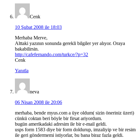
Cenk
10 Şubat 2008 ile 18:03
Merhaba Merve,
Alttaki yazının sonunda gerekli bilgiler yer alıyor. Oraya
bakabilirsin.
http://cafefernando.com/turkce/?p=32
Cenk
Yanıtla
neva
06 Nisan 2008 ile 20:06
merhaba, bende myus.com a üye oldum( sizin öneriniz üzeri)
cünkü coktan beri böyle bir firsat ariyordum.
bugün amerikadaki adresim ile bir e-mail geldi.
usps form 1583 diye bir form doldurup, imzaliyip ve bir resim
ile geri göndermemi istiyorlar, bu bana biraz fazla geldi.