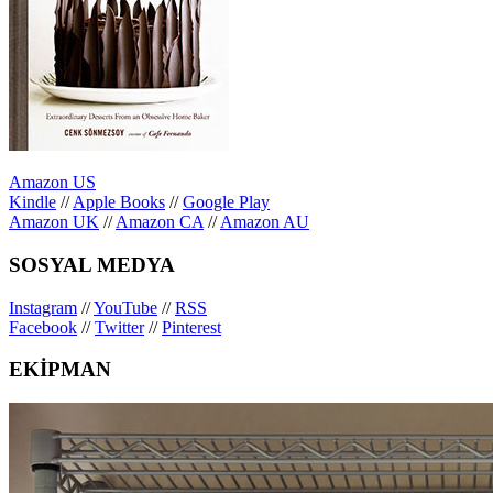
Amazon US
Kindle
//
Apple Books
//
Google Play
Amazon UK
//
Amazon CA
//
Amazon AU
SOSYAL MEDYA
Instagram
//
YouTube
//
RSS
Facebook
//
Twitter
//
Pinterest
EKİPMAN