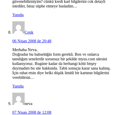
güvenebilirmiyim? cünkü kredi kart bilgilerini cok detayli
istediler, biraz süphe etmeye basladim…
Yanıtla
Cenk
06 Nisan 2008 ile 20:48
Merhaba Neva,
Doğrudur bu bahsettiğin form gerekli. Ben ve onlarca
tanıdığım senelerdir sorunsuz bir şekilde myus.com sitesini
kullanıyoruz. Bugüne kadar da herhangi kötü birşey
duymadım bu site hakkında. Tabii sonuçta karar sana kalmış.
İçin rahat etsin diye belki düşük limitli bir kartının bilgilerini
verebilirsin…
Yanıtla
neva
07 Nisan 2008 ile 12:08