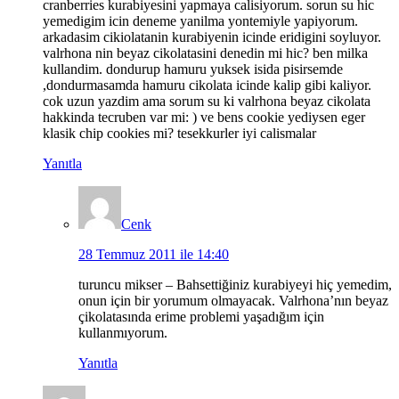
cranberries kurabiyesini yapmaya calisiyorum. sorun su hic
yemedigim icin deneme yanilma yontemiyle yapiyorum.
arkadasim cikiolatanin kurabiyenin icinde eridigini soyluyor.
valrhona nin beyaz cikolatasini denedin mi hic? ben milka
kullandim. dondurup hamuru yuksek isida pisirsemde
,dondurmasamda hamuru cikolata icinde kalip gibi kaliyor.
cok uzun yazdim ama sorum su ki valrhona beyaz cikolata
hakkinda tecruben var mi: ) ve bens cookie yediysen eger
klasik chip cookies mi? tesekkurler iyi calismalar
Yanıtla
Cenk
28 Temmuz 2011 ile 14:40
turuncu mikser – Bahsettiğiniz kurabiyeyi hiç yemedim,
onun için bir yorumum olmayacak. Valrhona’nın beyaz
çikolatasında erime problemi yaşadığım için
kullanmıyorum.
Yanıtla