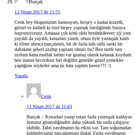
Burçak
12 Nisan 2017 ile 21:55
Cenk bey blogunuzun hastasıyım, herşey o kadar lezzetli,
görsel ve kaliteli ki özel birşey yapmak istediğimde buraya
başvuruyorum. Amaaaa çok kötü oldu benimkileeeer :((( yani
yayıldı da yayıldı, kenarları yandı, ortası öyle yumuşak kaldı
ki elime alımca parçalandı, bir de fazla tatlı oldu sanki bir
dahakine şekeri azaltıp yapsam olmaz mı? Ben tarife tam
uydum hatta mutfak tartım var gramaj olarak tartarak koydum
ben inanın beceriksiz biri değilim genelde güzel yemekler
yaptığımı söylerler ama ne hata yaptım beeen??? :'(
Yanıtla
Cenk
13 Nisan 2017 ile 11:43
Burçak – Kenarları yanıp ortası fazla yumuşak kaldıysa
fırınınız gösterdiğinden daha yüksek bir ısıda çalışıyor
olabilir. Tabii yayılmanın da etkisi var. Tam soğumadan
kaldırdıysanız parçalanması doğal. Fazla yayılmanın