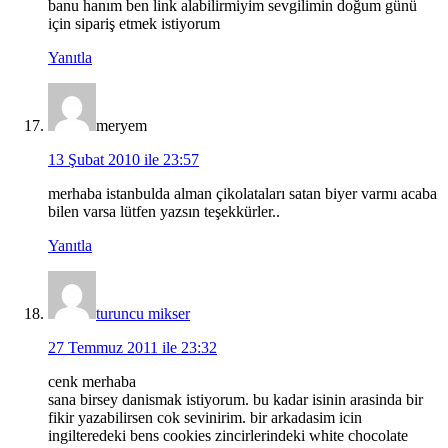
banu hanım ben link alabilirmiyim sevgilimin doğum günü
için sipariş etmek istiyorum
Yanıtla
meryem
13 Şubat 2010 ile 23:57
merhaba istanbulda alman çikolataları satan biyer varmı acaba
bilen varsa lütfen yazsın teşekkürler..
Yanıtla
turuncu mikser
27 Temmuz 2011 ile 23:32
cenk merhaba
sana birsey danismak istiyorum. bu kadar isinin arasinda bir
fikir yazabilirsen cok sevinirim. bir arkadasim icin
ingilteredeki bens cookies zincirlerindeki white chocolate