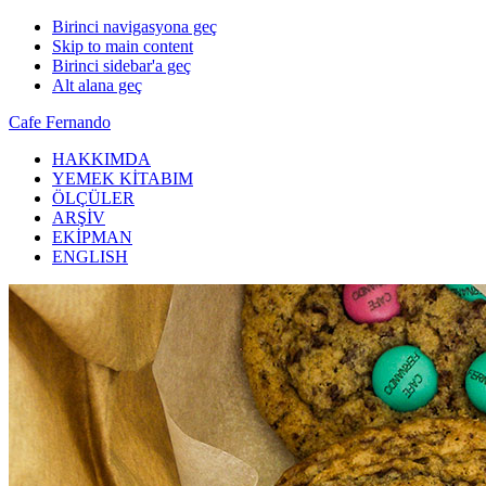
Birinci navigasyona geç
Skip to main content
Birinci sidebar'a geç
Alt alana geç
Cafe Fernando
HAKKIMDA
YEMEK KİTABIM
ÖLÇÜLER
ARŞİV
EKİPMAN
ENGLISH