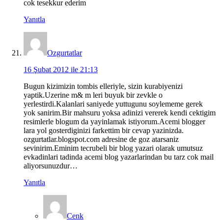
cok tesekkur ederim
Yanıtla
Ozgurtatlar
16 Şubat 2012 ile 21:13
Bugun kizimizin tombis elleriyle, sizin kurabiyenizi
yaptik.Uzerine m& m leri buyuk bir zevkle o
yerlestirdi.Kalanlari saniyede yuttugunu soylememe gerek
yok sanirim.Bir mahsuru yoksa adinizi vererek kendi cektigim
resimlerle blogum da yayinlamak istiyorum.Acemi blogger
lara yol gosterdiginizi farkettim bir cevap yazinizda.
ozgurtatlar.blogspot.com adresine de goz atarsaniz
sevinirim.Eminim tecrubeli bir blog yazari olarak umutsuz
evkadinlari tadinda acemi blog yazarlarindan bu tarz cok mail
aliyorsunuzdur…
Yanıtla
Cenk