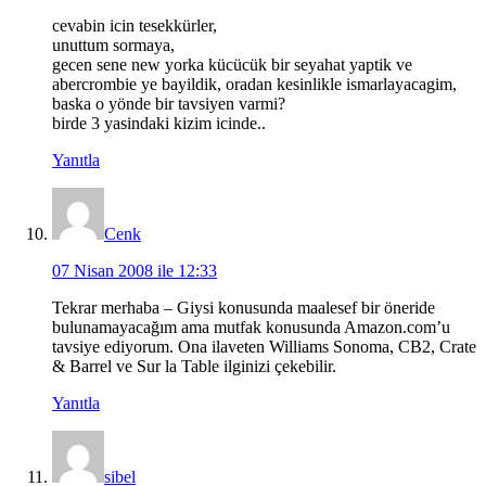
cevabin icin tesekkürler,
unuttum sormaya,
gecen sene new yorka kücücük bir seyahat yaptik ve
abercrombie ye bayildik, oradan kesinlikle ismarlayacagim,
baska o yönde bir tavsiyen varmi?
birde 3 yasindaki kizim icinde..
Yanıtla
Cenk
07 Nisan 2008 ile 12:33
Tekrar merhaba – Giysi konusunda maalesef bir öneride
bulunamayacağım ama mutfak konusunda Amazon.com’u
tavsiye ediyorum. Ona ilaveten Williams Sonoma, CB2, Crate
& Barrel ve Sur la Table ilginizi çekebilir.
Yanıtla
sibel