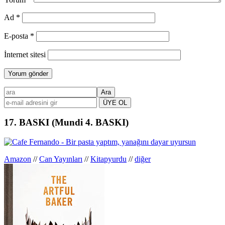
Ad
*
E-posta
*
İnternet sitesi
Birincil
ara
kenar
çubuğu
17. BASKI (Mundi 4. BASKI)
Amazon
//
Can Yayınları
//
Kitapyurdu
//
diğer