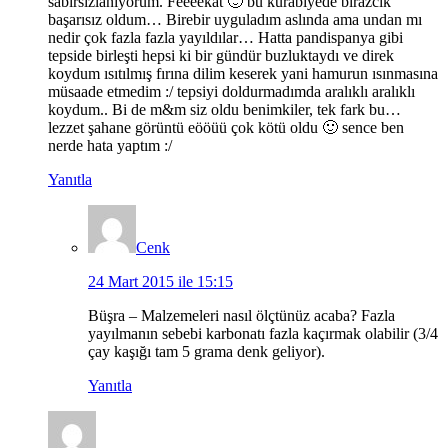
sabırsızlanıyorum. Feeeekat 🙂 bu kurabiyede birazcık
başarısız oldum… Birebir uyguladım aslında ama undan mı
nedir çok fazla fazla yayıldılar… Hatta pandispanya gibi
tepside birleşti hepsi ki bir gündür buzluktaydı ve direk
koydum ısıtılmış fırına dilim keserek yani hamurun ısınmasına
müsaade etmedim :/ tepsiyi doldurmadımda aralıklı aralıklı
koydum.. Bi de m&m siz oldu benimkiler, tek fark bu…
lezzet şahane görüntü eööüü çok kötü oldu 🙂 sence ben
nerde hata yaptım :/
Yanıtla
Cenk
24 Mart 2015 ile 15:15
Büşra – Malzemeleri nasıl ölçtünüz acaba? Fazla
yayılmanın sebebi karbonatı fazla kaçırmak olabilir (3/4
çay kaşığı tam 5 grama denk geliyor).
Yanıtla