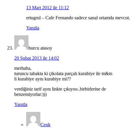
13 Mart 2012 ile 11:12
ertugrul – Cafe Fernando sadece sanal ortamda mevcut.
Yanıtla
burcu atasoy
20 Şubat 2013 ile 14:02
merhaba,
turuncu tabakta ki çikolata parçalı kurabiye ile m&m
li kurabiye aynı kurabiye mi??
verdiğiniz tarif aynı linkte çıkıyoo..birbirlerine de
benzemiyorlar:)))
Yanıtla
Cenk