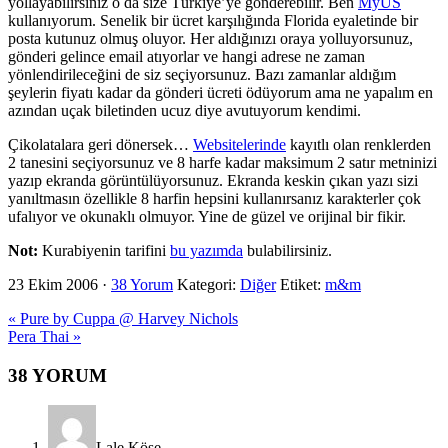
yollayabilirsiniz o da size Türkiye’ye gönderebilir. Ben
MyUS
kullanıyorum. Senelik bir ücret karşılığında Florida eyaletinde bir
posta kutunuz olmuş oluyor. Her aldığınızı oraya yolluyorsunuz,
gönderi gelince email atıyorlar ve hangi adrese ne zaman
yönlendirileceğini de siz seçiyorsunuz. Bazı zamanlar aldığım
şeylerin fiyatı kadar da gönderi ücreti ödüyorum ama ne yapalım en
azından uçak biletinden ucuz diye avutuyorum kendimi.
Çikolatalara geri dönersek…
Websitelerinde
kayıtlı olan renklerden
2 tanesini seçiyorsunuz ve 8 harfe kadar maksimum 2 satır metninizi
yazıp ekranda görüntülüyorsunuz. Ekranda keskin çıkan yazı sizi
yanıltmasın özellikle 8 harfin hepsini kullanırsanız karakterler çok
ufalıyor ve okunaklı olmuyor. Yine de güzel ve orijinal bir fikir.
Not:
Kurabiyenin tarifini
bu yazımda
bulabilirsiniz.
23 Ekim 2006
·
38 Yorum
Kategori:
Diğer
Etiket:
m&m
Previous
« Pure by Cuppa @ Harvey Nichols
Post:
Next
Pera Thai »
Post:
Okuyucu
38 YORUM
Etkileşimi
Lale Köse