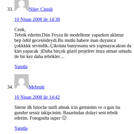
Nilay Cinisli
10 Nisan 2008 ile 14:38
Cenk,
Tebrik ederim.Dün Feyza ile modelleme yaparken aklımız
hep ödül gecesindeydi.Bu mutlu habere inan duyunca
çokkkkk sevindik..Çikolata banyosunu sen yapmayacaksın da
kim yapacak :)Daha birçok güzel projelere imza atman umudu
ile bir kez daha tebrikler…
Yanıtla
Mebrule
10 Nisan 2008 ile 14:42
Sitene ilk brioche tarifi almak icin girmistim ve o gun bu
gundur sessiz takipcinim. Basarindan dolayi seni tebrik
ederim. Fotografta super 🙂
Yanıtla