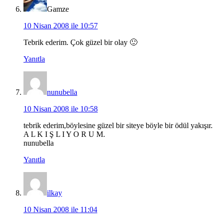
Gamze
10 Nisan 2008 ile 10:57
Tebrik ederim. Çok güzel bir olay 🙂
Yanıtla
nunubella
10 Nisan 2008 ile 10:58
tebrik ederim,böylesine güzel bir siteye böyle bir ödül yakışır.
A L K I Ş L I Y O R U M.
nunubella
Yanıtla
ilkay
10 Nisan 2008 ile 11:04