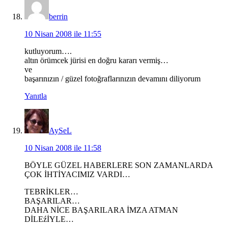
berrin
10 Nisan 2008 ile 11:55
kutluyorum….
altın örümcek jürisi en doğru kararı vermiş…
ve
başarınızın / güzel fotoğraflarınızın devamını diliyorum
Yanıtla
AySeL
10 Nisan 2008 ile 11:58
BÖYLE GÜZEL HABERLERE SON ZAMANLARDA
ÇOK İHTİYACIMIZ VARDI…
TEBRİKLER…
BAŞARILAR…
DAHA NİCE BAŞARILARA İMZA ATMAN
DİLEźİYLE…