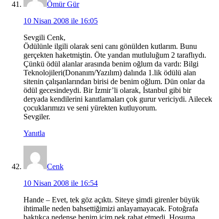
Ömür Gür
10 Nisan 2008 ile 16:05
Sevgili Cenk,
Ödülünle ilgili olarak seni canı gönülden kutlarım. Bunu
gerçekten haketmiştin. Öte yandan mutluluğum 2 taraflıydı.
Çünkü ödül alanlar arasında benim oğlum da vardı: Bilgi
Teknolojileri(Donanım/Yazılım) dalında 1.lik ödülü alan
sitenin çalışanlarından birisi de benim oğlum. Dün onlar da
ödül gecesindeydi. Bir İzmir’li olarak, İstanbul gibi bir
deryada kendilerini kanıtlamaları çok gurur vericiydi. Ailecek
çocuklarımızı ve seni yürekten kutluyorum.
Sevgiler.
Yanıtla
Cenk
10 Nisan 2008 ile 16:54
Hande – Evet, tek göz açıktı. Siteye şimdi girenler büyük
ihtimalle neden bahsettiğimizi anlayamayacak. Fotoğrafa
baktıkça nedense benim içim pek rahat etmedi. Hoşuma