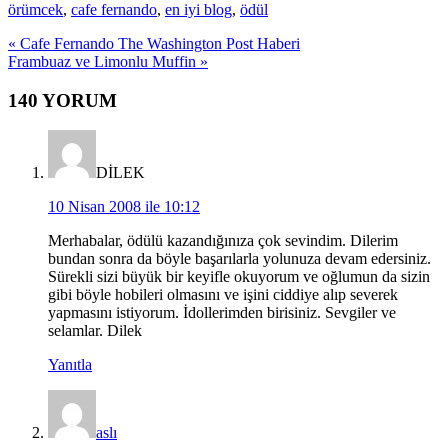
örümcek
,
cafe fernando
,
en iyi blog
,
ödül
Previous
« Cafe Fernando The Washington Post Haberi
Post:
Next
Frambuaz ve Limonlu Muffin »
Post:
Okuyucu
140 YORUM
Etkileşimi
DİLEK
10 Nisan 2008 ile 10:12
Merhabalar, ödülü kazandığınıza çok sevindim. Dilerim
bundan sonra da böyle başarılarla yolunuza devam edersiniz.
Sürekli sizi büyük bir keyifle okuyorum ve oğlumun da sizin
gibi böyle hobileri olmasını ve işini ciddiye alıp severek
yapmasını istiyorum. İdollerimden birisiniz. Sevgiler ve
selamlar. Dilek
Yanıtla
aslı