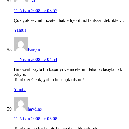
suzi
11 Nisan 2008 ile 03:57
Çok çok sevindim,zaten hak ediyordun.Harikasın,tebrikler….
Yanıtla
Burçin
11 Nisan 2008 ile 04:54
Bu özenli sayfa bu başarıyı ve nicelerini daha fazlasıyla hak
ediyor.
Tebrikler Cenk, yolun hep açık olsun !
Yanıtla
haydins
11 Nisan 2008 ile 05:08
Tebrikler, bu baslangic bence daha bir cok odul