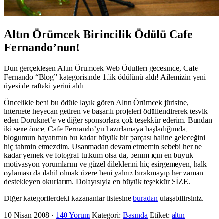
Altın Örümcek Birincilik Ödülü Cafe
Fernando’nun!
Dün gerçekleşen Altın Örümcek Web Ödülleri gecesinde, Cafe
Fernando “Blog” kategorisinde 1.lik ödülünü aldı! Ailemizin yeni
üyesi de raftaki yerini aldı.
Öncelikle beni bu ödüle layık gören Altın Örümcek jürisine,
internete heyecan getiren ve başarılı projeleri ödüllendirerek teşvik
eden Doruknet’e ve diğer sponsorlara çok teşekkür ederim. Bundan
iki sene önce, Cafe Fernando’yu hazırlamaya başladığımda,
blogumun hayatımın bu kadar büyük bir parçası haline geleceğini
hiç tahmin etmezdim. Usanmadan devam etmemin sebebi her ne
kadar yemek ve fotoğraf tutkum olsa da, benim için en büyük
motivasyon yorumlarını ve güzel dileklerini hiç esirgemeyen, halk
oylaması da dahil olmak üzere beni yalnız bırakmayıp her zaman
destekleyen okurlarım. Dolayısıyla en büyük teşekkür SİZE.
Diğer kategorilerdeki kazananlar listesine
buradan
ulaşabilirsiniz.
10 Nisan 2008
·
140 Yorum
Kategori:
Basında
Etiket:
altın