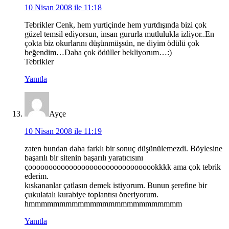
10 Nisan 2008 ile 11:18
Tebrikler Cenk, hem yurtiçinde hem yurtdışında bizi çok
güzel temsil ediyorsun, insan gururla mutlulukla izliyor..En
çokta biz okurlarını düşünmüşsün, ne diyim ödülü çok
beğendim…Daha çok ödüller bekliyorum…:)
Tebrikler
Yanıtla
Ayçe
10 Nisan 2008 ile 11:19
zaten bundan daha farklı bir sonuç düşünülemezdi. Böylesine
başarılı bir sitenin başarılı yaratıcısını
çoooooooooooooooooooooooooooooookkkk ama çok tebrik
ederim.
kıskananlar çatlasın demek istiyorum. Bunun şerefine bir
çukulatalı kurabiye toplantısı öneriyorum.
hmmmmmmmmmmmmmmmmmmmmmmmmm
Yanıtla