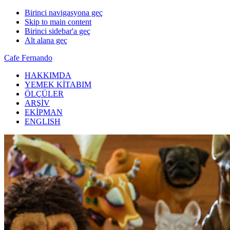
Birinci navigasyona geç
Skip to main content
Birinci sidebar'a geç
Alt alana geç
Cafe Fernando
HAKKIMDA
YEMEK KİTABIM
ÖLÇÜLER
ARŞİV
EKİPMAN
ENGLISH