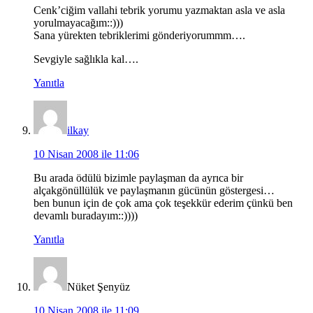
Cenk’ciğim vallahi tebrik yorumu yazmaktan asla ve asla
yorulmayacağım::)))
Sana yürekten tebriklerimi gönderiyorummm….
Sevgiyle sağlıkla kal….
Yanıtla
ilkay
10 Nisan 2008 ile 11:06
Bu arada ödülü bizimle paylaşman da ayrıca bir
alçakgönüllülük ve paylaşmanın gücünün göstergesi…
ben bunun için de çok ama çok teşekkür ederim çünkü ben
devamlı buradayım::))))
Yanıtla
Nüket Şenyüz
10 Nisan 2008 ile 11:09