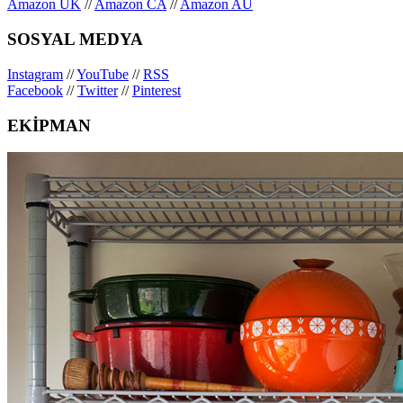
Amazon UK
//
Amazon CA
//
Amazon AU
SOSYAL MEDYA
Instagram
//
YouTube
//
RSS
Facebook
//
Twitter
//
Pinterest
EKİPMAN