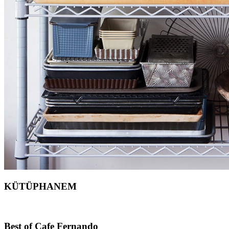
KÜTÜPHANEM
Footer
Best of Cafe Fernando