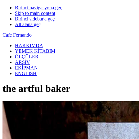
Birinci navigasyona geç
Skip to main content
Birinci sidebar'a geç
Alt alana geç
Cafe Fernando
HAKKIMDA
YEMEK KİTABIM
ÖLÇÜLER
ARŞİV
EKİPMAN
ENGLISH
the artful baker