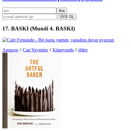
Birincil
ara
kenar
çubuğu
17. BASKI (Mundi 4. BASKI)
Amazon
//
Can Yayınları
//
Kitapyurdu
//
diğer