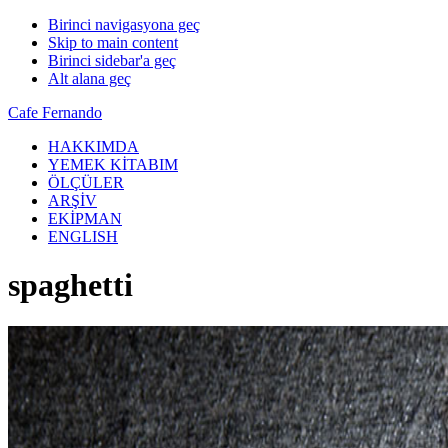
Birinci navigasyona geç
Skip to main content
Birinci sidebar'a geç
Alt alana geç
Cafe Fernando
HAKKIMDA
YEMEK KİTABIM
ÖLÇÜLER
ARŞİV
EKİPMAN
ENGLISH
spaghetti