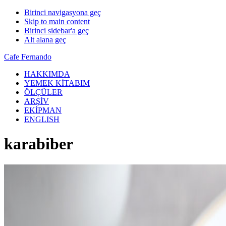
Birinci navigasyona geç
Skip to main content
Birinci sidebar'a geç
Alt alana geç
Cafe Fernando
HAKKIMDA
YEMEK KİTABIM
ÖLÇÜLER
ARŞİV
EKİPMAN
ENGLISH
karabiber