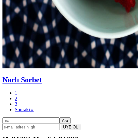
Narlı Sorbet
Sayfa
1
Sayfa
2
Sayfa
3
Sonraki »
Birincil
ara
kenar
çubuğu