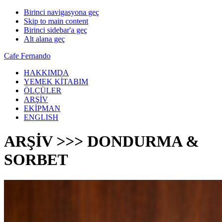
Birinci navigasyona geç
Skip to main content
Birinci sidebar'a geç
Alt alana geç
Cafe Fernando
HAKKIMDA
YEMEK KİTABIM
ÖLÇÜLER
ARŞİV
EKİPMAN
ENGLISH
ARŞİV >>> DONDURMA &
SORBET