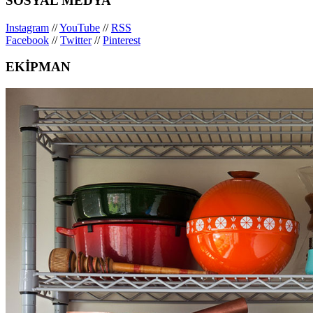
SOSYAL MEDYA
Instagram
//
YouTube
//
RSS
Facebook
//
Twitter
//
Pinterest
EKİPMAN