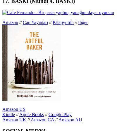
17. BASKI (Mundi 4. BASKI)
Amazon
//
Can Yayınları
//
Kitapyurdu
//
diğer
Amazon US
Kindle
//
Apple Books
//
Google Play
Amazon UK
//
Amazon CA
//
Amazon AU