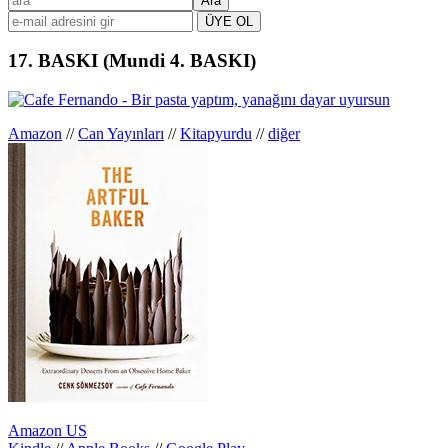
Birincil
kenar
çubuğu
17. BASKI (Mundi 4. BASKI)
Amazon
//
Can Yayınları
//
Kitapyurdu
//
diğer
Amazon US