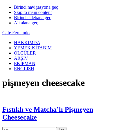
Birinci navigasyona geç
Skip to main content
Birinci sidebar'a geç
Alt alana geç
Cafe Fernando
HAKKIMDA
YEMEK KİTABIM
ÖLÇÜLER
ARŞİV
EKİPMAN
ENGLISH
pişmeyen cheesecake
Fıstıklı ve Matcha’lı Pişmeyen
Cheesecake
ara