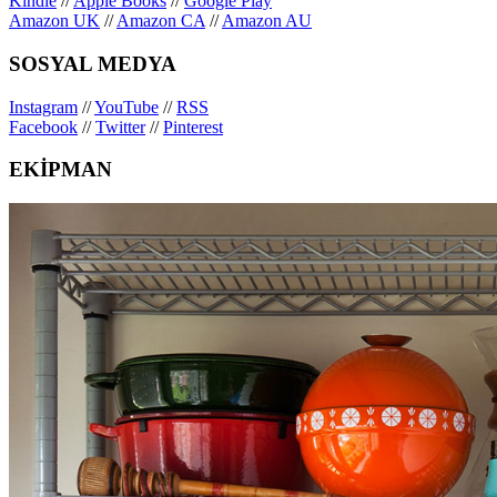
Kindle
//
Apple Books
//
Google Play
Amazon UK
//
Amazon CA
//
Amazon AU
SOSYAL MEDYA
Instagram
//
YouTube
//
RSS
Facebook
//
Twitter
//
Pinterest
EKİPMAN