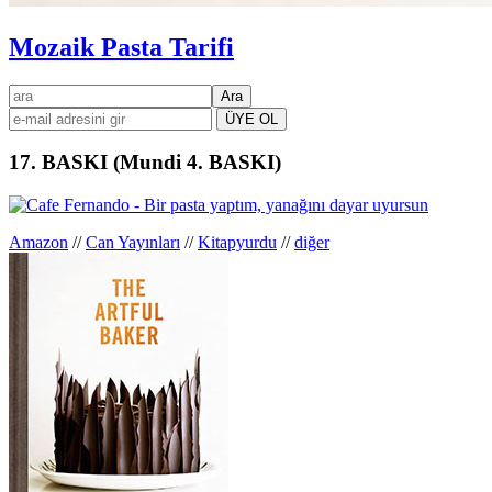
Mozaik Pasta Tarifi
Birincil
ara
kenar
çubuğu
17. BASKI (Mundi 4. BASKI)
Amazon
//
Can Yayınları
//
Kitapyurdu
//
diğer