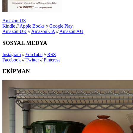
Amazon US
Kindle
//
Apple Books
//
Google Play
Amazon UK
//
Amazon CA
//
Amazon AU
SOSYAL MEDYA
Instagram
//
YouTube
//
RSS
Facebook
//
Twitter
//
Pinterest
EKİPMAN