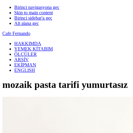
Birinci navigasyona geç
Skip to main content
Birinci sidebar'a geç
Alt alana geç
Cafe Fernando
HAKKIMDA
YEMEK KİTABIM
ÖLÇÜLER
ARŞİV
EKİPMAN
ENGLISH
mozaik pasta tarifi yumurtasız