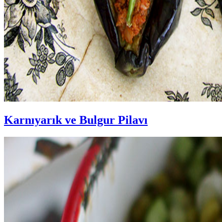
Karnıyarık ve Bulgur Pilavı