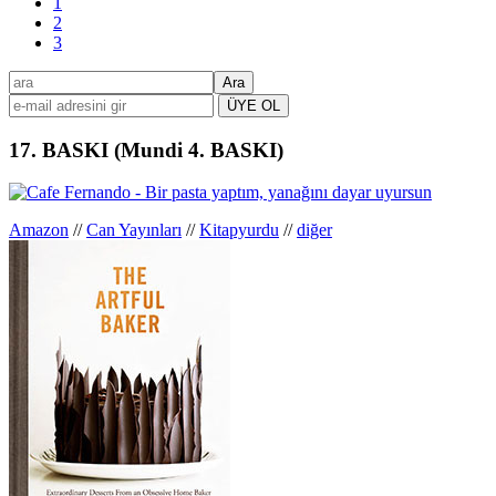
Sayfa
1
Sayfa
2
Sayfa
3
Birincil
ara
kenar
çubuğu
17. BASKI (Mundi 4. BASKI)
Amazon
//
Can Yayınları
//
Kitapyurdu
//
diğer