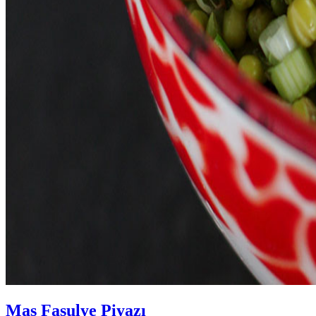
Maş Fasulye Piyazı