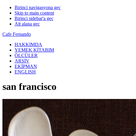
Birinci navigasyona geç
Skip to main content
Birinci sidebar'a geç
Alt alana geç
Cafe Fernando
HAKKIMDA
YEMEK KİTABIM
ÖLÇÜLER
ARŞİV
EKİPMAN
ENGLISH
san francisco