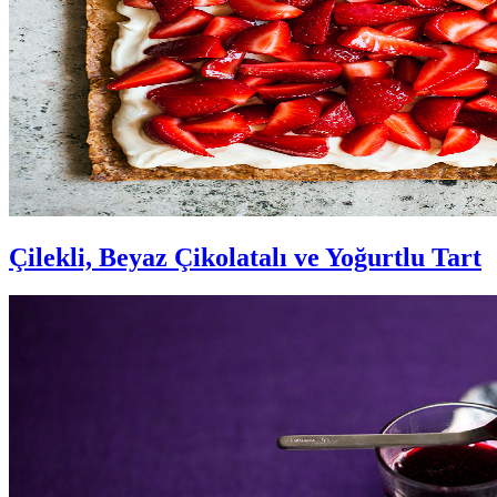
Çilekli, Beyaz Çikolatalı ve Yoğurtlu Tart